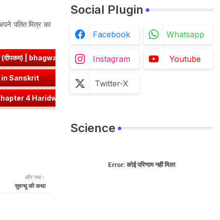
Social Plugin
अपने पतित मित्र का
Facebook
Whatsapp
 | bhagwatdarshan.com
➤
ज्ञा धातु रूप (उभयपदी) - १० लकार, अर्थ एवं 
Instagram
Youtube
ri Dhatu Roop in Sanskrit
➤
नी धातु रूप (उभयपदी) - १० लकार, अर्थ एवं व
Twitter-X
r | हरिद्वार पाठ का सारांश एवं प्रश्नोत्तर
➤
Class 8 Hindi Malhar Cha
Science
Error:
कोई परिणाम नहीं मिला
और नया
सुवन्धु की कथा