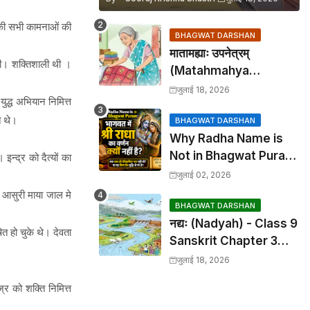
सकी सभी कामनाओं की
BHAGWAT DARSHAN
मातामह्याः उपनेत्रम्
थी। शक्तिशाली थी ।
(Matahmahya
Upanetram) - Class 9
जुलाई 18, 2026
ुद्ध अभियान निमित्त
Sanskrit Chapter 2
े थे।
Translation &
BHAGWAT DARSHAN
Why Radha Name is
Solutions
Not in Bhagwat Puran:
न्द्र को दैत्यों का
भागवत में श्री राधा का वर्णन क्यों
जुलाई 02, 2026
नहीं है?
े। आसुरी माया जाल मे
BHAGWAT DARSHAN
नद्यः (Nadyah) - Class 9
त हो चुके थे। देवता
Sanskrit Chapter 3
Translation &
जुलाई 18, 2026
Solutions
ज्र को शक्ति निमित्त