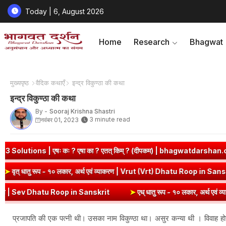
Today | 6, August 2026
Home
Research
Bhagwat
मुख्यपृष्ठ
वैदिक कथाएँ
इन्द्र विकुण्ठा की कथा
इन्द्र विकुण्ठा की कथा
By -
Sooraj Krishna Shastri
3 minute read
नवंबर 01, 2023
| एषः कः ? एषा का ? एतत् किम् ? (दीपकम) | bhagwatdarshan.com
nskrit
➤
वृत् धातु रूप - १० लकार, अर्थ एवं व्याकरण | Vrut (Vrt) Dhatu 
 Sev Dhatu Roop in Sanskrit
➤
एध् धातु रूप - १० लकार, अर्थ एवं व्याकरण
प्रजापति की एक पत्नी थी। उसका नाम विकुण्ठा था। असुर कन्या थी । विवाह होने 