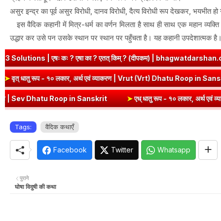
असुर इन्द्र का पूर्व असुर विरोधी, दानव विरोधी, दैत्य विरोधी रूप देखकर, भयभीत ह
इस वैदिक कहानी में मित्र-धर्म का वर्णन मिलता है साथ ही साथ एक महान व्यक्त
उद्धार कर उसे पन उसके स्थान पर स्थान पर पहुँचता है। यह कहानी उपदेशात्मक है
| एषः कः ? एषा का ? एतत् किम् ? (दीपकम) | bhagwatdarshan.com
nskrit
➤
वृत् धातु रूप - १० लकार, अर्थ एवं व्याकरण | Vrut (Vrt) Dhatu 
 Sev Dhatu Roop in Sanskrit
➤
एध् धातु रूप - १० लकार, अर्थ एवं व्याकरण
Tags:
वैदिक कथाएँ
Facebook
Twitter
Whatsapp
पुराने
घोषा विदुषी की कथा