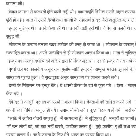
कामना की।
केवल कामना से फलवती होने वाली नहीं थी। कामनापूर्ति निमित्त उसने महान तपस्य
पूर्ति हो गई। अन्त में उसने दैत्यों तथा दानवो के संहारार्थ इन्द्र जैसे अतुलित बलशाल
इन्द्र सुशिप्र थे। उनके केश हरे थे। उनकी दाढ़ी हरी थी। वे वेग से चलते थे। 
सुदृढ़ थी।
सोमपान के पश्चात उनका उदर सरोवर की तरह हो जाता था । सोमपान के पश्चात् वे दॉ
उत्साहित करता था। अपने जन्मदिन से ही सोमपान आरम्भ किया था। माता ने सुशिप्र क
इन्द्र का अस्त्र दधीचि की अस्थि द्वारा निर्मित वज्र था। उससे इन्द्र ने नव नब्ब
पृथ्वी तल पर कालकेय असुर तथा पुलोम जाति इन्द्र के सम्मुख मस्तक झुकाने के लिए त
साम्राज्य प्राप्त हुआ। वे सुखपूर्वक असुर साम्राज्य पर शासन करने लगे।
दैत्यों के सिंहासन पर इन्द्र बैठे। वे अपनी वीरता के दर्प से फूल गये । दैत्य - साम्
फँस गये ।
देवेन्द्र ने आसुरी प्रभाव का प्रयोग आरम्भ किया। देवताओं को ताडित करने लगे। उनक
अपनी रक्षा निमित्त व्याकुल हो गये। उपाय सोचने लगे। कुछ निरूपाय हो गये। चारो 
"सखे! मैं अंगिरा गोत्री सप्रगु हूँ। मैं सत्यकर्मा हूँ। मै बुद्धियुक्त हॅू। मन्त्रों का स
"मैं उन लोगों को, जो यज्ञ नहीं करते, पराजित करता हूँ। मुझे जलीय, पृथ्वी तथा स्वर
ग्रहण करता हूँ। ऋषि उशना के लिए मैने अत्क पर प्रहार किया था।