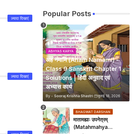
Popular Posts
ज़्यादा दिखाएं
ABHYAS KARYA
अहं नमामि (Aham Namami) -
Class 9 Sanskrit Chapter 1
ज़्यादा दिखाएं
Solutions | हिंदी अनुवाद एवं
अभ्यास कार्य
By -
Sooraj Krishna Shastri
जुलाई 18, 2026
BHAGWAT DARSHAN
मातामह्याः उपनेत्रम्
(Matahmahya