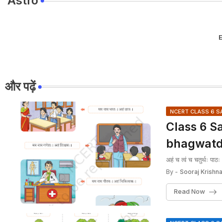
Astro
E
और पढ़ें
NCERT CLASS 6 S
Class 6 San
bhagwatd
अहं च त्वं च चतुर्थः प
By -
Sooraj Krishna
Read Now