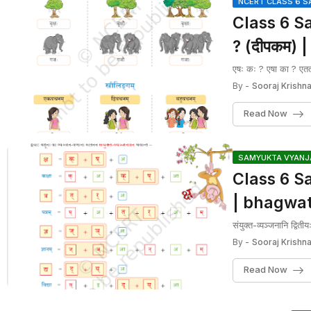
NCERT CLASS 6 S
Class 6 San
? (दीपकम)
एषः कः ? एषा का ? एतत
By -
Sooraj Krishna
Read Now
SAMYUKTA VYANJA
Class 6 San
| bhagwa
संयुक्त-व्यञ्जनानि द्वि
By -
Sooraj Krishna
Read Now