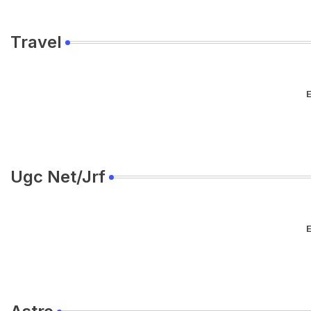
Travel
E
Ugc Net/Jrf
E