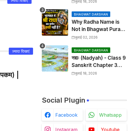
Upanetram) - Class 9
ज़्यादा दिखाएं
जुलाई 18, 2026
Sanskrit Chapter 2
Translation &
BHAGWAT DARSHAN
Why Radha Name is
Solutions
Not in Bhagwat Puran:
भागवत में श्री राधा का वर्णन क्यों
जुलाई 02, 2026
नहीं है?
BHAGWAT DARSHAN
ज़्यादा दिखाएं
नद्यः (Nadyah) - Class 9
Sanskrit Chapter 3
Translation &
ीपकम) |
जुलाई 18, 2026
Solutions
Social Plugin
Facebook
Whatsapp
Instagram
Youtube