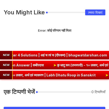
You Might Like
ज़्यादा दिखाएं
Error:
कोई परिणाम नहीं मिला
olutions | अहं च त्वं च (दीपकम) | bhagwatdarshan.com
➤
Class
NEW
ummary & Question Answer | कबीरदास
➤
कृ धातु रूप (उभयपदी) - १
NEW
१० लकार, अर्थ एवं व्याकरण | Labh Dhatu Roop in Sanskrit
➤
सेव् धातु र
NEW
एक टिप्पणी भेजें
0 टिप्पणियाँ