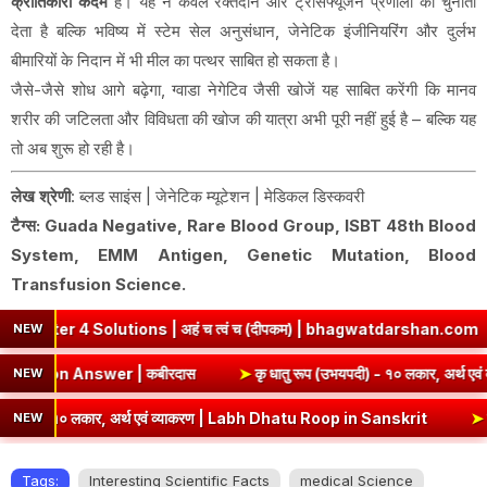
क्रांतिकारी कदम
है। यह न केवल रक्तदान और ट्रांसफ्यूजन प्रणाली को चुनौती
देता है बल्कि भविष्य में स्टेम सेल अनुसंधान, जेनेटिक इंजीनियरिंग और दुर्लभ
बीमारियों के निदान में भी मील का पत्थर साबित हो सकता है।
जैसे-जैसे शोध आगे बढ़ेगा, ग्वाडा नेगेटिव जैसी खोजें यह साबित करेंगी कि मानव
शरीर की जटिलता और विविधता की खोज की यात्रा अभी पूरी नहीं हुई है – बल्कि यह
तो अब शुरू हो रही है।
लेख श्रेणी
: ब्लड साइंस | जेनेटिक म्यूटेशन | मेडिकल डिस्कवरी
टैग्स
: Guada Negative, Rare Blood Group, ISBT 48th Blood
System, EMM Antigen, Genetic Mutation, Blood
Transfusion Science.
olutions | अहं च त्वं च (दीपकम) | bhagwatdarshan.com
➤
Class
NEW
ummary & Question Answer | कबीरदास
➤
कृ धातु रूप (उभयपदी) - १
NEW
१० लकार, अर्थ एवं व्याकरण | Labh Dhatu Roop in Sanskrit
➤
सेव् धातु र
NEW
Tags:
Interesting Scientific Facts
medical Science