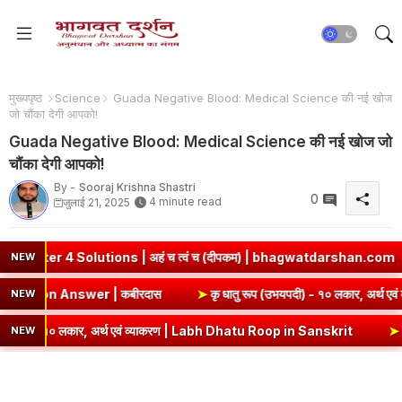
मुख्यपृष्ठ
Science
Guada Negative Blood: Medical Science की नई खोज
जो चौंका देगी आपको!
Guada Negative Blood: Medical Science की नई खोज जो
चौंका देगी आपको!
By -
Sooraj Krishna Shastri
0
4 minute read
जुलाई 21, 2025
olutions | अहं च त्वं च (दीपकम) | bhagwatdarshan.com
➤
Class
NEW
ummary & Question Answer | कबीरदास
➤
कृ धातु रूप (उभयपदी) - १
NEW
१० लकार, अर्थ एवं व्याकरण | Labh Dhatu Roop in Sanskrit
➤
सेव् धातु र
NEW