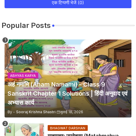
एक टिप्पणी भेजें (0)
Popular Posts
ABHYAS KARYA
अहं नमामि (Aham Namami) - Class 9
Sanskrit Chapter 1 Solutions | हिंदी अनुवाद एवं
अभ्यास कार्य
By -
Sooraj Krishna Shastri
जुलाई 18, 2026
BHAGWAT DARSHAN
मातामह्याः उपनेत्रम् (Matahmahya