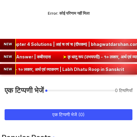
Error:
कोई परिणाम नहीं मिला
 Solutions | अहं च त्वं च (दीपकम) | bhagwatdarshan.com
➤
Cla
NEW
mary & Question Answer | कबीरदास
➤
कृ धातु रूप (उभयपदी) - १० 
NEW
- १० लकार, अर्थ एवं व्याकरण | Labh Dhatu Roop in Sanskrit
➤
सेव् धातु
NEW
एक टिप्पणी भेजें
0 टिप्पणियाँ
एक टिप्पणी भेजें (0)