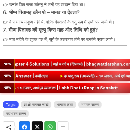
👉 उनके पिता राजा शांतनु ने उन्हें यह वरदान दिया था।
6. भीष्म पितामह कौन थे – मानव या देवता?
👉 वे सामान्य मनुष्य नहीं थे, बल्कि देवताओं के वसु रूप में पृथ्वी पर जन्मे थे।
7. भीष्म पितामह की मृत्यु किस माह और तिथि को हुई?
👉 माघ महीने के शुक्ल पक्ष में, सूर्य के उत्तरायण होने पर उन्होंने प्राण त्यागे।
 Solutions | अहं च त्वं च (दीपकम) | bhagwatdarshan.com
➤
Cla
NEW
mary & Question Answer | कबीरदास
➤
कृ धातु रूप (उभयपदी) - १० 
NEW
- १० लकार, अर्थ एवं व्याकरण | Labh Dhatu Roop in Sanskrit
➤
सेव् धातु
NEW
Tags:
आओ भागवत सीखें
भागवत कथा
भागवत रहस्य
महाभारत रहस्य