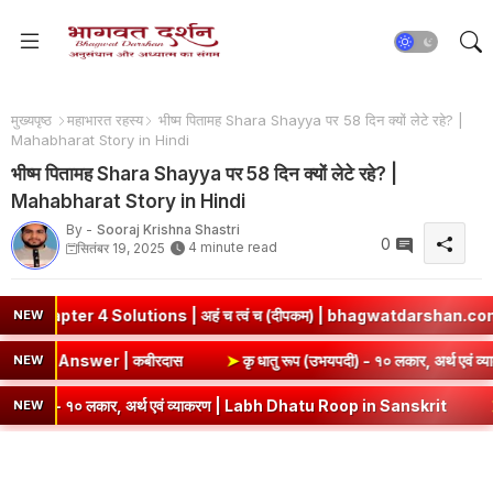
मुख्यपृष्ठ
महाभारत रहस्य
भीष्म पितामह Shara Shayya पर 58 दिन क्यों लेटे रहे? |
Mahabharat Story in Hindi
भीष्म पितामह Shara Shayya पर 58 दिन क्यों लेटे रहे? |
Mahabharat Story in Hindi
By -
Sooraj Krishna Shastri
0
4 minute read
सितंबर 19, 2025
 Solutions | अहं च त्वं च (दीपकम) | bhagwatdarshan.com
➤
Cla
NEW
mary & Question Answer | कबीरदास
➤
कृ धातु रूप (उभयपदी) - १० 
NEW
- १० लकार, अर्थ एवं व्याकरण | Labh Dhatu Roop in Sanskrit
➤
सेव् धातु
NEW