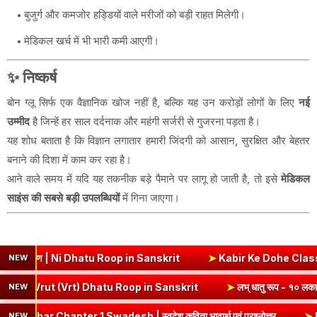
बुजुर्ग और कमजोर हड्डियों वाले मरीजों को बड़ी राहत मिलेगी।
मेडिकल खर्च में भी भारी कमी आएगी।
✨ निष्कर्ष
बोन ग्लू सिर्फ एक वैज्ञानिक खोज नहीं है, बल्कि यह उन करोड़ों लोगों के लिए
नई
उम्मीद
है जिन्हें हर साल दर्दनाक और महंगी सर्जरी से गुजरना पड़ता है।
यह शोध बताता है कि विज्ञान लगातार हमारी जिंदगी को आसान, सुरक्षित और बेहतर
बनाने की दिशा में काम कर रहा है।
आने वाले समय में यदि यह तकनीक बड़े पैमाने पर लागू हो जाती है, तो इसे
मेडिकल
साइंस की सबसे बड़ी उपलब्धियों
में गिना जाएगा।
याकरण | Ni Dhatu Roop in Sanskrit
➤
Kabir Ke Dohe Class 8 Hindi
NEW
लकार, अर्थ एवं व्याकरण | Vrut (Vrt) Dhatu Roop in Sanskrit
➤
लभ् धातु 
NEW
hapter 1 Swadesh | स्वदेश कविता भावार्थ एवं प्रश्नोत्तर
➤
Badrinath Dh
NEW