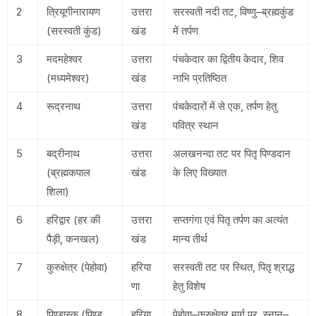
2
त्रियूगीनारायण
उत्तरा
सरस्वती नदी तट, विष्णु–ब्रह्मकुंड
(सरस्वती कुंड)
खंड
में तर्पण
3
मदमहेश्वर
उत्तरा
पंचकेदार का द्वितीय केदार, शिव
(मध्यमेश्वर)
खंड
नाभि प्रतिष्ठित
4
रूद्रनाथ
उत्तरा
पंचकेदारों में से एक, तर्पण हेतु
खंड
पवित्र स्थान
5
बद्रीनाथ
उत्तरा
अलखनन्दा तट पर पितृ पिण्डदान
(ब्रह्मकपाल
खंड
के लिए विख्यात
शिला)
6
हरिद्वार (हर की
उत्तरा
सप्तगंगा एवं पितृ तर्पण का अत्यंत
पैड़ी, कनखल)
खंड
मान्य तीर्थ
7
कुरुक्षेत्र (पेहोवा)
हरिया
सरस्वती तट पर स्थित, पितृ श्राद्ध
णा
हेतु विशेष
8
पिण्डास्क (पिण्ड
हरिया
पेहोवा–कुरुक्षेत्र मार्ग पर, स्नान–