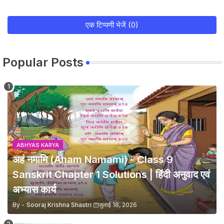
एक टिप्पणी भेजें (0)
Popular Posts
ABHYAS KARYA
अहं नमामि (Aham Namami) - Class 9
Sanskrit Chapter 1 Solutions | हिंदी अनुवाद एवं
अभ्यास कार्य
By -
Sooraj Krishna Shastri
जुलाई 18, 2026