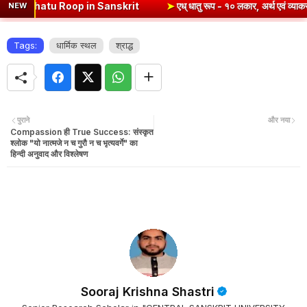
n Sanskrit
➤
एध् धातु रूप - १० लकार, अर्थ एवं व्याकरण | Edh Dhatu Roop
NEW
Tags:
धार्मिक स्थल
श्राद्ध
पुराने
और नया
Compassion ही True Success: संस्कृत
श्लोक "यो नात्मजे न च गुरौ न च भृत्यवर्गे" का
हिन्दी अनुवाद और विश्लेषण
Sooraj Krishna Shastri