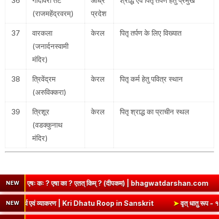
36
गोदावरी तट
आंध्र
श्राद्ध एवं पितृ तर्पण हेतु प्रमुख
(राजमहेंद्रवरम्)
प्रदेश
37
वारकला
केरल
पितृ तर्पण के लिए विख्यात
(जनार्दनस्वामी
मंदिर)
38
त्रिवेंद्रम
केरल
पितृ कर्म हेतु पवित्र स्थान
(अरुविक्करा)
39
त्रिशूर
केरल
पितृ श्राद्ध का प्राचीन स्थल
(वडक्कुनाथ
मंदिर)
त् किम् ? (दीपकम) | bhagwatdarshan.com
➤
Class 6 Sanskrit Chap
NEW
➤
कृ धातु रूप (उभयपदी) - १० लकार, अर्थ एवं व्याकरण | Kri Dhatu Roop in Sans
NEW