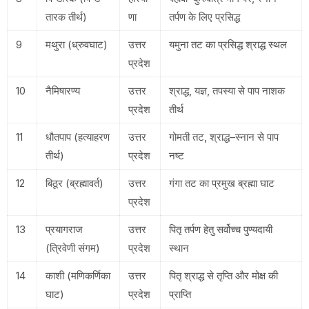
तारक तीर्थ)
णा
तर्पण के लिए प्रसिद्ध
9
मथुरा (ध्रुवघाट)
उत्तर
यमुना तट का प्रसिद्ध श्राद्ध स्थल
प्रदेश
10
नैमिषारण्य
उत्तर
श्राद्ध, यज्ञ, तपस्या से पाप नाशक
प्रदेश
तीर्थ
11
धौतपाप (हत्याहरण
उत्तर
गोमती तट, श्राद्ध–स्नान से पाप
तीर्थ)
प्रदेश
नष्ट
12
बिठूर (ब्रह्मावर्त)
उत्तर
गंगा तट का प्रमुख ब्रह्मा घाट
प्रदेश
13
प्रयागराज
उत्तर
पितृ तर्पण हेतु सर्वोच्च पुण्यदायी
(त्रिवेणी संगम)
प्रदेश
स्थान
14
काशी (मणिकर्णिका
उत्तर
पितृ श्राद्ध से तृप्ति और मोक्ष की
घाट)
प्रदेश
प्राप्ति