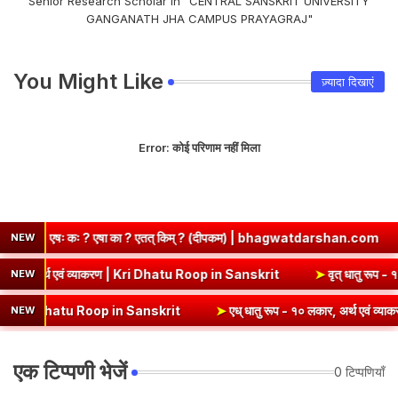
Senior Research Scholar in "CENTRAL SANSKRIT UNIVERSITY
GANGANATH JHA CAMPUS PRAYAGRAJ"
You Might Like
ज़्यादा दिखाएं
Error:
कोई परिणाम नहीं मिला
त् किम् ? (दीपकम) | bhagwatdarshan.com
➤
Class 6 Sanskrit Chap
NEW
➤
कृ धातु रूप (उभयपदी) - १० लकार, अर्थ एवं व्याकरण | Kri Dhatu Roop in Sans
NEW
n Sanskrit
➤
एध् धातु रूप - १० लकार, अर्थ एवं व्याकरण | Edh Dhatu Roop
NEW
एक टिप्पणी भेजें
0 टिप्पणियाँ