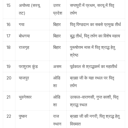
15
अयोध्या (सरयू
उत्तर
सप्तपुरी में प्रथम, सरयू में पितृ
तट)
प्रदेश
तर्पण
16
गया
बिहार
पितृ पिण्डदान का सबसे प्रमुख तीर्थ
17
बोधगया
बिहार
बुद्ध तीर्थ, पितृ तर्पण का विशेष महत्व
18
राजगृह
बिहार
पुरूषोत्तम मास में पितृ श्राद्ध हेतु
श्रेष्ठ
19
परशुराम कुंड
असम
पूर्वकाल से श्राद्धकर्म का महातीर्थ
20
याजपुर
ओडि
ब्रह्मा जी के यज्ञ स्थल पर पितृ
शा
तर्पण
21
भुवनेश्वर
ओडि
उत्कल-वाराणसी, गुप्त काशी, पितृ
शा
श्राद्ध स्थल
22
पुष्कर
राज
ब्रह्मा जी की नगरी, पितृ श्राद्ध हेतु
स्थान
विख्यात