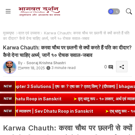
मुख्यपृष्ठ
व्रत एवं उपवास
Karwa Chauth: करवा चौथ पर छलनी से क्यों करते हैं पति
का दीदार? कैसे देना चाहिए अर्ध्य, जानें १० रोचक सवाल-जबाव
Karwa Chauth: करवा चौथ पर छलनी से क्यों करते हैं पति का दीदार?
कैसे देना चाहिए अर्ध्य, जानें १० रोचक सवाल-जबाव
By -
Sooraj Krishna Shastri
0
3 minute read
अगस्त 18, 2025
3 Solutions | एषः कः ? एषा का ? एतत् किम् ? (दीपकम) | bhagwatdarsha
NEW
 अर्थ एवं व्याकरण | Kri Dhatu Roop in Sanskrit
➤
वृत् धातु रूप - १० लक
NEW
थ एवं व्याकरण | Sev Dhatu Roop in Sanskrit
➤
एध् धातु रूप - १० लकार, अ
NEW
Karwa Chauth: करवा चौथ पर छलनी से क्यों