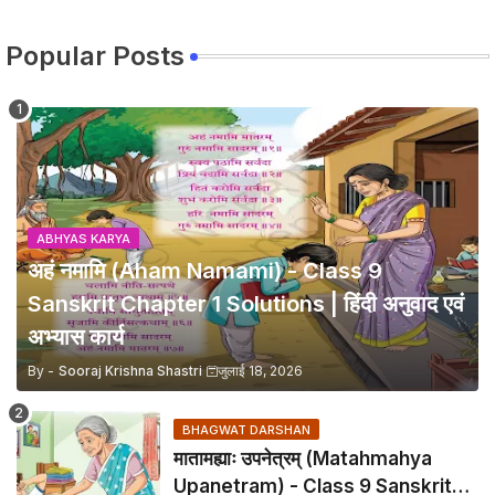
Popular Posts
ABHYAS KARYA
अहं नमामि (Aham Namami) - Class 9
Sanskrit Chapter 1 Solutions | हिंदी अनुवाद एवं
अभ्यास कार्य
By -
Sooraj Krishna Shastri
जुलाई 18, 2026
BHAGWAT DARSHAN
मातामह्याः उपनेत्रम् (Matahmahya
Upanetram) - Class 9 Sanskrit