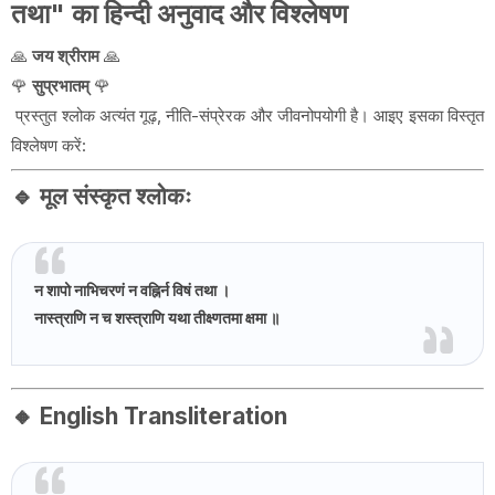
तथा" का हिन्दी अनुवाद और विश्लेषण
🙏
जय श्रीराम
🙏
🌹
सुप्रभातम्
🌹
प्रस्तुत श्लोक अत्यंत गूढ़, नीति-संप्रेरक और जीवनोपयोगी है। आइए इसका विस्तृत
विश्लेषण करें:
🔹
मूल संस्कृत श्लोकः
न शापो नाभिचरणं न वह्निर्न विषं तथा ।
नास्त्राणि न च शस्त्राणि यथा तीक्ष्णतमा क्षमा ॥
🔸
English Transliteration