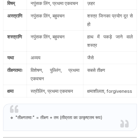
विषम्
नपुंसक लिंग, प्रथमा एकवचन
ज़हर
अस्त्राणि
नपुंसक लिंग, बहुवचन
शस्त्र जिनका प्रयोग दूर से
हो
शस्त्राणि
नपुंसक लिंग, बहुवचन
हाथ में पकड़े जाने वाले
शस्त्र
यथा
अव्यय
जैसे
तीक्ष्णतमाः
विशेषण, पुल्लिंग, प्रथमा
सबसे तीक्ष्ण
एकवचन
क्षमा
स्त्रीलिंग, प्रथमा एकवचन
क्षमाशीलता, forgiveness
🔹 "तीक्ष्णतमाः" = तीक्ष्ण + तम (तीव्रता का उत्कृष्टतम रूप)