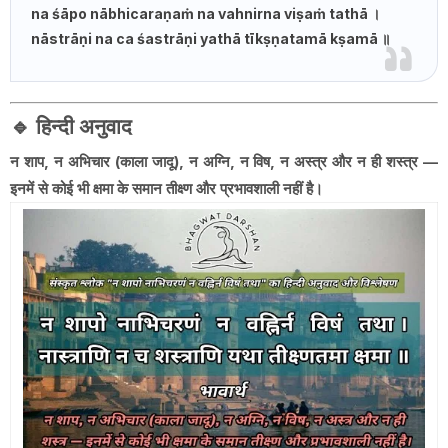
na śāpo nābhicaraṇaṁ na vahnirna viṣaṁ tathā ।
nāstrāṇi na ca śastrāṇi yathā tīkṣṇatamā kṣamā ॥
🔹
हिन्दी अनुवाद
न शाप, न अभिचार (काला जादू), न अग्नि, न विष, न अस्त्र और न ही शस्त्र —
इनमें से कोई भी क्षमा के समान तीक्ष्ण और प्रभावशाली नहीं है।