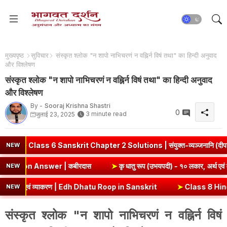
मुख्यपृष्ठ
सुविचार
संस्कृत श्लोक "न शापो नाभिचरणं न वह्निर्न विषं तथा" का हिन्दी अनुवाद
और विश्लेषण
संस्कृत श्लोक "न शापो नाभिचरणं न वह्निर्न विषं तथा" का हिन्दी अनुवाद
और विश्लेषण
By -
Sooraj Krishna Shastri
0
3 minute read
जुलाई 23, 2025
ss 6 Sanskrit Chapter 2 Solutions | संयुक्त-व्यञ्जनानि (दीपकम) | 
NEW
mmary & Question Answer | कबीरदास
➤
कृ धातु रूप (उभयपदी) - १०
NEW
थ एवं व्याकरण | Edh Dhatu Roop in Sanskrit
➤
Class 8 Hindi Malhar Chap
NEW
संस्कृत श्लोक "न शापो नाभिचरणं न वह्निर्न विषं