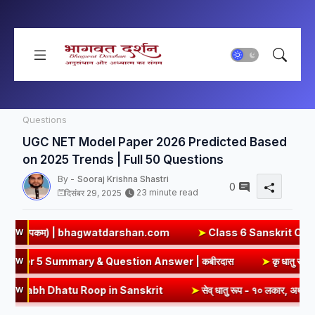
मुख्यपृष्ठ
UGC NET Paper 1 Sample Paper
UGC NET Model
Paper 2026 Predicted Based on 2025 Trends | Full 50
Questions
UGC NET Model Paper 2026 Predicted Based
on 2025 Trends | Full 50 Questions
By -
Sooraj Krishna Shastri
0
23 minute read
दिसंबर 29, 2025
tdarshan.com
➤
Class 6 Sanskrit Chapter 3 Solutions | एषः कः 
NEW
ohe Class 8 Hindi Chapter 5 Summary & Question Answer | कबीर
NEW
u Roop in Sanskrit
➤
सेव् धातु रूप - १० लकार, अर्थ एवं व्याकरण | Sev D
NEW