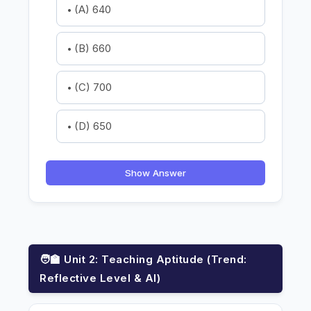
(A) 640
(B) 660
(C) 700
(D) 650
Show Answer
🧑‍🏫 Unit 2: Teaching Aptitude (Trend:
Reflective Level & AI)