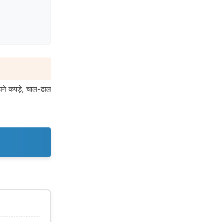
पने कपड़े, चाल-ढाल