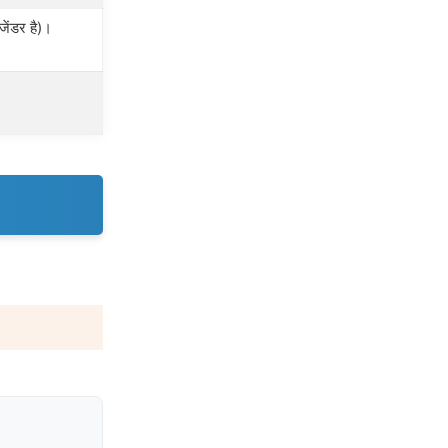
ेंडर है)।