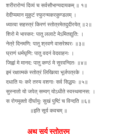
शरीरारोग्यं दिव्यं च सर्वसौभाग्यदायकम् ॥ १॥
देदीप्यमान मुकुटं स्फुरन्मकरकुण्डलम् ।
ध्यात्वा सहस्त्रं किरणं स्तोत्रमेतदुदीरयेत् ॥२॥
शिरो मे भास्कर: पातु ललाटे मेऽमितद्युति: ।
नेत्रे दिनमणि: पातु श्रवणे वासरेश्वरः ॥३॥
घ्राणं धर्मघृणि: पातु वदनं वेदवाहनः ।
जिह्वां मे मानद: पातु कण्ठं मे सुरवन्दितः ॥४॥
इमं रक्षात्मकं स्तोत्रं लिखित्वा भूर्जपत्रके ।
दधाति यः करे तस्य वशगाः सर्व सिद्धयः ॥५॥
सुस्नातो यो जपेत् सम्यग् योऽधीते स्वस्थमानस: ।
स रोगमुक्तो दीर्घायुः सुखं पुष्टिं च विन्दति ॥६॥
॥इति सूर्य कवचम् ॥
अथ सूर्य स्तोत्रम्