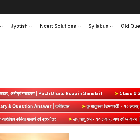
Jyotish
Ncert Solutions
Syllabus
Old Que
| Pach Dhatu Roop in Sanskrit
➤
Class 6 Sanskrit Chapter 4 Solut
di Chapter 5 Summary & Question Answer | कबीरदास
➤
कृ धात
रश्नोत्तर
➤
लभ् धातु रूप - १० लकार, अर्थ एवं व्याकरण | Labh Dhatu Roo