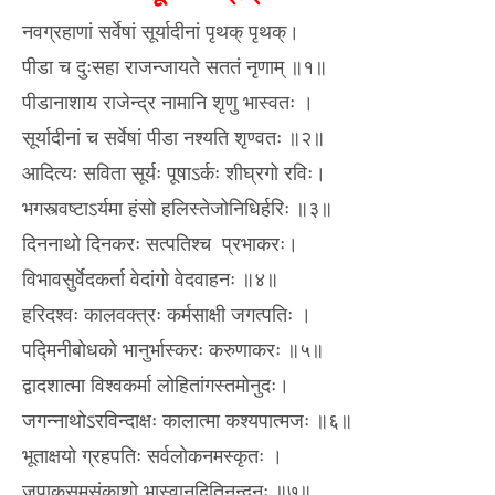
नवग्रहाणां सर्वेषां सूर्यादीनां पृथक् पृथक्।
पीडा च दुःसहा राजन्जायते सततं नृणाम् ॥१॥
पीडानाशाय राजेन्द्र नामानि शृणु भास्वतः ।
सूर्यादीनां च सर्वेषां पीडा नश्यति शृण्वतः ॥२॥
आदित्यः सविता सूर्यः पूषाऽर्कः शीघ्रगो रविः।
भगस्त्वष्टाऽर्यमा हंसो हलिस्तेजोनिधिर्हरिः ॥३॥
दिननाथो दिनकरः सत्पतिश्च प्रभाकरः।
विभावसुर्वेदकर्ता वेदांगो वेदवाहनः ॥४॥
हरिदश्वः कालवक्त्रः कर्मसाक्षी जगत्पतिः ।
पद्मिनीबोधको भानुर्भास्करः करुणाकरः ॥५॥
द्वादशात्मा विश्वकर्मा लोहितांगस्तमोनुदः।
जगन्नाथोऽरविन्दाक्षः कालात्मा कश्यपात्मजः ॥६॥
भूताक्षयो ग्रहपतिः सर्वलोकनमस्कृतः ।
जपाकुसुमसंकाशो भास्वानदितिनन्दनः ॥७॥