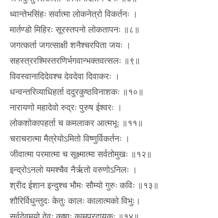
ध्वान्तेभसिंहः सर्वात्मा लोकनेत्रो विकर्तनः ।
मार्तण्डो मिहिरः सूरस्तपनो लोकतापनः ॥८॥
जगत्कर्ता जगत्साक्षी शनैश्चरपिता जयः ।
सहस्त्ररश्मिस्तरणिर्भगवान्भक्तवत्सलः ॥९॥
विवस्वानादिदेवश्च देवदेवा दिवाकरः ।
धन्वन्तरिव्याधिहर्ता ददुरकुष्ठविनाशकः ॥१०॥
नारायणो महादेवो रुद्रः पुरुष ईश्वरः ।
लोकशोकापहर्ता च कमलाकर आत्मभूः ॥११॥
चराचरात्मा मैत्रेयोऽमितो विष्णुर्विकर्तनः ।
जीवात्मा परमात्मा च सूक्ष्मात्मा सर्वतोमुखः ॥१२॥
इन्द्रोऽनलो यमश्चैव नैर्ऋतो वरुणोऽनिलः ।
श्रीद ईशान इन्दुश्च भौमः सौम्यो गुरुः कविः ॥१३॥
शौरिर्विधुन्तुदः केतुः कालः कालात्मको विभुः।
सर्वदेवमयो देवः कृष्णः कामप्रदायकः ॥१४॥