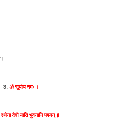
नी।
3.
ॐ सूर्याय नमः ।
 रथेना देवो याति भुवनानि पश्यन् ॥