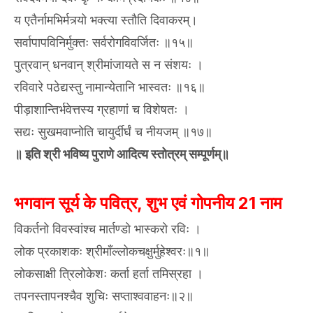
य एतैर्नामभिर्मत्र्यो भक्त्या स्तौति दिवाकरम्।
सर्वापापविनिर्मुक्तः सर्वरोगविवर्जितः ॥१५॥
पुत्रवान् धनवान् श्रीमांजायते स न संशयः ।
रविवारे पठेद्यस्तु नामान्येतानि भास्वतः ॥१६॥
पीड़ाशान्तिर्भवेत्तस्य ग्रहाणां च विशेषतः ।
सद्यः सुखमवाप्नोति चायुर्दीर्घं च नीयजम् ॥१७॥
॥ इति श्री भविष्य पुराणे आदित्य स्तोत्रम् सम्पूर्णम्॥
भगवान सूर्य के पवित्र, शुभ एवं गोपनीय 21 नाम
विकर्तनो विवस्वांश्च मार्तण्डो भास्करो रविः ।
लोक प्रकाशकः श्रीमाँल्लोकचक्षुर्मुहेश्वरः॥१॥
लोकसाक्षी त्रिलोकेशः कर्ता हर्ता तमिस्रहा ।
तपनस्तापनश्चैव शुचिः सप्ताश्ववाहनः॥२॥