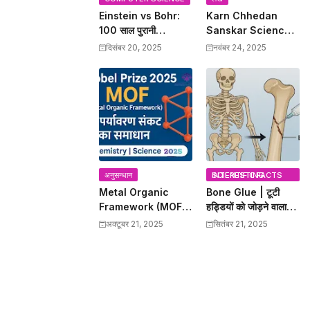
Einstein vs Bohr:
Karn Chhedan
100 साल पुरानी
Sanskar Science:
Quantum Debate
कर्णच्छेदन संस्कार का
दिसंबर 20, 2025
नवंबर 24, 2025
खत्म, चीन के वैज्ञानिकों ने
प्राचीन ज्ञान और
Bohr को सही साबित किया
Modern Scientific
Benefits
अनुसन्धान
INTERESTING SCIENTIFIC FACTS
Metal Organic
Bone Glue | टूटी
Framework (MOF)
हड्डियों को जोड़ने वाला
– 2025 Nobel Prize
बोन ग्लू | Science
अक्टूबर 21, 2025
सितंबर 21, 2025
विजेताओं की क्रांतिकारी
Discovery
खोज