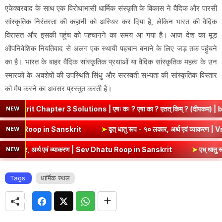
एकेश्वरवाद के साथ एक विरोधाभासी धार्मिक संस्कृति के विकास ने वैदिक और पारसी
सांस्कृतिक निरंतरता की कहानी को अस्थिर कर दिया है, लेकिन भारत की वैदिक
विरासत और इसकी पहुंच को पहचानने का समय आ गया है। आज देश का मूड
औपनिवेशिक नियतिवाद से अलग एक स्थायी पहचान बनाने के लिए जड़ तक पहुंचने
का है। भारत के बाहर वैदिक सांस्कृतिक प्रथाओं या वैदिक सांस्कृतिक महत्व के उन
स्मारकों के अवशेषों की उपस्थिति सिंधु और सरस्वती सभ्यता की सांस्कृतिक विस्तार
को मैप करने का अवसर प्रस्तुत करती है।
hapter 3 Solutions | एषः कः ? एषा का ? एतत् किम् ? (दीपकम) | bhagwa
NEW
वं व्याकरण | Kri Dhatu Roop in Sanskrit
➤
वृत् धातु रूप - १० लकार, अर्थ
NEW
ार, अर्थ एवं व्याकरण | Sev Dhatu Roop in Sanskrit
➤
एध् धातु रूप - १० 
NEW
Tags:
धार्मिक स्थल