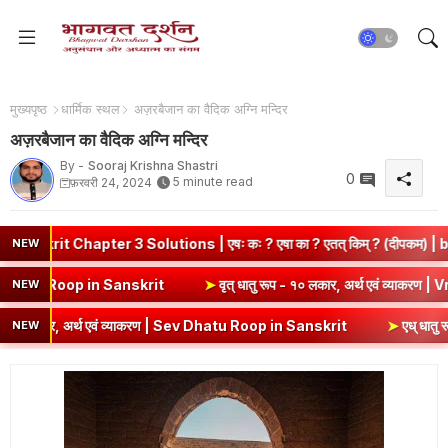
मुख्यपृष्ठ
धार्मिक स्थल
अज़रबैजान का वैदिक अग्नि मन्दिर
अज़रबैजान का वैदिक अग्नि मन्दिर
By -
Sooraj Krishna Shastri
0
5 minute read
फ़रवरी 24, 2024
hapter 3 Solutions | एषः कः ? एषा का ? एतत् किम् ? (दीपकम) | bhagwa
NEW
वं व्याकरण | Kri Dhatu Roop in Sanskrit
➤
वृत् धातु रूप - १० लकार, अर्थ
NEW
ार, अर्थ एवं व्याकरण | Sev Dhatu Roop in Sanskrit
➤
एध् धातु रूप - १० 
NEW