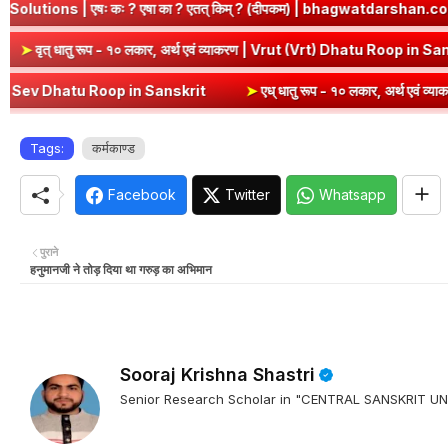
ः ? एषा का ? एतत् किम् ? (दीपकम) | bhagwatdarshan.com
➤
Class 
p in Sanskrit
➤
वृत् धातु रूप - १० लकार, अर्थ एवं व्याकरण | Vrut (Vrt) 
atu Roop in Sanskrit
➤
एध् धातु रूप - १० लकार, अर्थ एवं व्याकरण | Edh
Tags:
कर्मकाण्ड
Facebook
Twitter
Whatsapp
पुराने
हनुमानजी ने तोड़ दिया था गरुड़ का अभिमान
Sooraj Krishna Shastri
Senior Research Scholar in "CENTRAL SANSKRIT