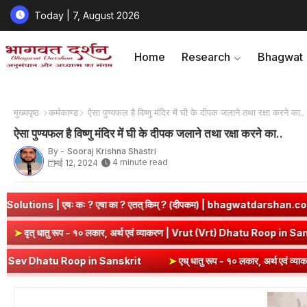
Today | 7, August 2026
Home
Research
Bhagwat
मुख्यपृष्ठ
कर्मकाण्ड
ऐसा पुण्यफल है विष्णु मंदिर में घी के दीपक जलाने तथा रक्षा करने का..
ऐसा पुण्यफल है विष्णु मंदिर में घी के दीपक जलाने तथा रक्षा करने का..
By -
Sooraj Krishna Shastri
4 minute read
मई 12, 2024
ः ? एषा का ? एतत् किम् ? (दीपकम) | bhagwatdarshan.com
➤
Class 
p in Sanskrit
➤
वृत् धातु रूप - १० लकार, अर्थ एवं व्याकरण | Vrut (Vrt) 
atu Roop in Sanskrit
➤
एध् धातु रूप - १० लकार, अर्थ एवं व्याकरण | Edh