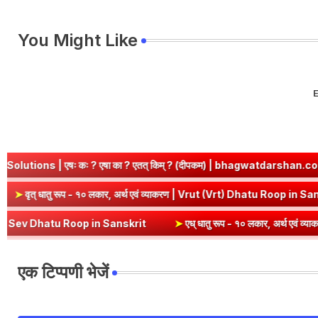
You Might Like
E
ः ? एषा का ? एतत् किम् ? (दीपकम) | bhagwatdarshan.com
➤
Class 
p in Sanskrit
➤
वृत् धातु रूप - १० लकार, अर्थ एवं व्याकरण | Vrut (Vrt) 
atu Roop in Sanskrit
➤
एध् धातु रूप - १० लकार, अर्थ एवं व्याकरण | Edh
एक टिप्पणी भेजें