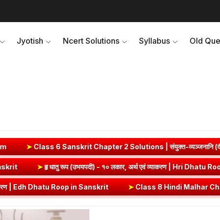
Jyotish
Ncert Solutions
Syllabus
Old Que
6 Sanskrit Chapter 2 Solutions | संयुक्त-व्यञ्जनानि (दीपकम) | bha
Dhatu Roop in Sanskrit
➤
हृ धातु रूप (उभयपदी) - १० लकार, अर्थ एवं व्या
 Dhatu Roop in Sanskrit
➤
Class 8 Hindi Malhar Chapter 4 Haridwar | हर