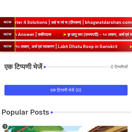
 Solutions | अहं च त्वं च (दीपकम) | bhagwatdarshan.com
➤
Cla
NEW
mary & Question Answer | कबीरदास
➤
कृ धातु रूप (उभयपदी) - १० 
NEW
- १० लकार, अर्थ एवं व्याकरण | Labh Dhatu Roop in Sanskrit
➤
सेव् धातु
NEW
एक टिप्पणी भेजें
0 टिप्पणियाँ
एक टिप्पणी भेजें (0)
Popular Posts