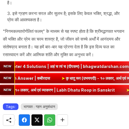
है।
इसे ग्रहण करना सरल और सुलभ है; इसके लिए केवल भक्ति, श्रद्धा, और
प्रेम की आवश्यकता है।
"निगमकल्पतरोर्गलितं फलम्" के माध्यम से यह स्पष्ट होता है कि श्रीमद्भागवत भगवान
की भक्ति और प्रेम का चरम शास्त्र है, जो जीवन को सच्चे अर्थों में आनंदमय और
संतोषप्रद बनाता है। यह हमें बार-बार यह प्रेरणा देता है कि इस दिव्य फल का
रसास्वादन करें और आत्मिक शांति और मुक्ति का अनुभव करें।
 Solutions | अहं च त्वं च (दीपकम) | bhagwatdarshan.com
➤
Cla
NEW
mary & Question Answer | कबीरदास
➤
कृ धातु रूप (उभयपदी) - १० 
NEW
- १० लकार, अर्थ एवं व्याकरण | Labh Dhatu Roop in Sanskrit
➤
सेव् धातु
NEW
Tags:
भागवत : गहन अनुसंधान