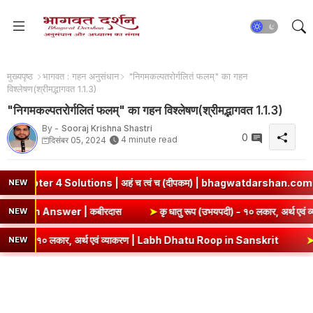
मुख्यपृष्ठ
भागवत : गहन अनुसंधान
"निगमकल्पतरोर्गलितं फलम्" का गहन
विश्लेषण(श्रीमद्भागवत 1.1.3)
"निगमकल्पतरोर्गलितं फलम्" का गहन विश्लेषण(श्रीमद्भागवत 1.1.3)
By -
Sooraj Krishna Shastri
0
4 minute read
दिसंबर 05, 2024
 Solutions | अहं च त्वं च (दीपकम) | bhagwatdarshan.com
➤
Cla
NEW
mary & Question Answer | कबीरदास
➤
कृ धातु रूप (उभयपदी) - १० 
NEW
- १० लकार, अर्थ एवं व्याकरण | Labh Dhatu Roop in Sanskrit
➤
सेव् धातु
NEW