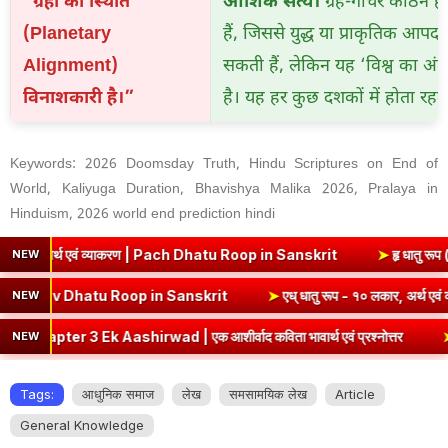
“ग्रहों की स्थिति
आंशिक सत्य।
ग्रह-गोचर कठिन ह
(Planetary
हैं, जिससे युद्ध या प्राकृतिक आपद
Alignment)
सकती हैं, लेकिन यह ‘विश्व का अंत
विनाशकारी है।”
है। यह हर कुछ दशकों में होता रहता
Keywords: 2026 Doomsday Truth, Hindu Scriptures on End of
World, Kaliyuga Duration, Bhavishya Malika 2026, Pralaya in
Hinduism, 2026 world end prediction hindi
व्याकरण | Pach Dhatu Roop in Sanskrit
➤
हृ धातु रूप (उभयपदी) - १० लकार
NEW
 - १० लकार, अर्थ एवं व्याकरण | Sev Dhatu Roop in Sanskrit
➤
एध् धातु र
NEW
wad | एक आशीर्वाद कविता भावार्थ एवं प्रश्नोत्तर
➤
Class 8 Hindi Malh
NEW
Tags:
आधुनिक समाज
लेख
समसामयिक लेख
Article
General Knowledge