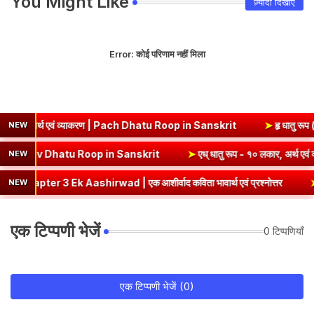
You Might Like
ज़्यादा दिखाएं
Error:
कोई परिणाम नहीं मिला
व्याकरण | Pach Dhatu Roop in Sanskrit
➤
हृ धातु रूप (उभयपदी) - १० लकार
NEW
 - १० लकार, अर्थ एवं व्याकरण | Sev Dhatu Roop in Sanskrit
➤
एध् धातु र
NEW
wad | एक आशीर्वाद कविता भावार्थ एवं प्रश्नोत्तर
➤
Class 8 Hindi Malh
NEW
एक टिप्पणी भेजें
0 टिप्पणियाँ
एक टिप्पणी भेजें (0)