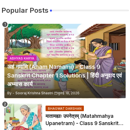
Popular Posts
ABHYAS KARYA
अहं नमामि (Aham Namami) - Class 9
Sanskrit Chapter 1 Solutions | हिंदी अनुवाद एवं
अभ्यास कार्य
By -
Sooraj Krishna Shastri
जुलाई 18, 2026
BHAGWAT DARSHAN
मातामह्याः उपनेत्रम् (Matahmahya
Upanetram) - Class 9 Sanskrit