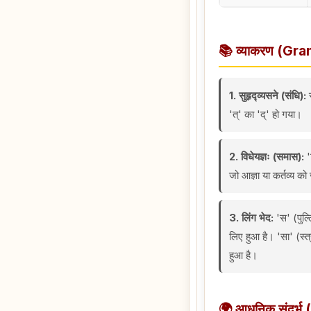
📚 व्याकरण (Gr
1. सुहृद्व्यसने (संधि):
स
'त्' का 'द्' हो गया।
2. विधेयज्ञः (समास):
'
जो आज्ञा या कर्तव्य को
3. लिंग भेद:
'स' (पुल्ल
लिए हुआ है। 'सा' (स्त्
हुआ है।
🌍 आधुनिक संदर