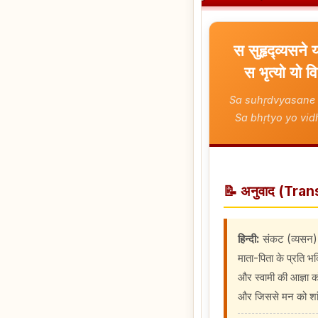
स सुहृद्व्यसने य
स भृत्यो यो वि
Sa suhṛdvyasane 
Sa bhṛtyo yo vidh
📝 अनुवाद (Tran
हिन्दी:
संकट (व्यसन) क
माता-पिता के प्रति भक
और स्वामी की आज्ञा 
और जिससे मन को शांति