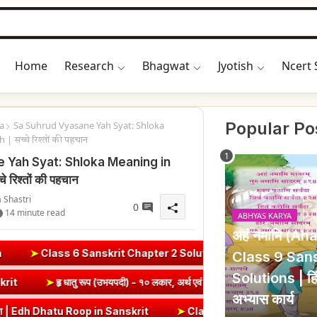
026
Home
Research
Bhagwat
Jyotish
Ncert 
Popular Po
a
Sa Suhrud Vyasane Yah Syat: Shloka
 सच्चे रिश्तों की पहचान
 Yah Syat: Shloka Meaning in
 रिश्तों की पहचान
 Shastri
0
14 minute read
ABHYAS KARYA
अहं नमामि (A
rit Chapter 2 Solutions | संयुक्त-व्यञ्जनानि (दीपकम) | bhagwatdars
Class 9 Sans
Solutions | हिं
Vrt) Dhatu Roop in Sanskrit
➤
हृ धातु रूप (उभयपदी) - १० लकार, अर्थ एवं 
अभ्यास कार्य
oop in Sanskrit
➤
Class 8 Hindi Malhar Chapter 4 Haridwar | हरिद्वार प