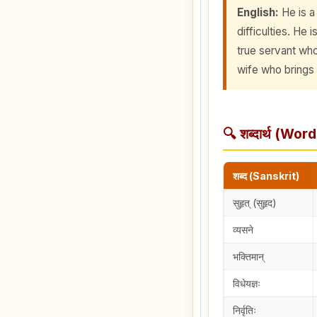
English:
He is a
difficulties. He 
true servant who
wife who brings
🔍 शब्दार्थ (Wor
शब्द (Sanskrit)
सुहृत् (सुहृद)
व्यसने
भक्तिमान्
विधेयज्ञः
निर्वृतिः