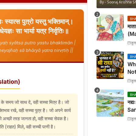
By -
Sooraj Krishna S
BH
ः स्यात्स पुत्रो यस्तु भक्तिमान्।
माता
धेयज्ञः सा भार्या यत्र निर्वृतिः॥
(M
Upa
yaḥ syātsa putro yastu bhaktimān |
जुल
San
eyajñaḥ sā bhāryā yatra nirvṛtiḥ ||
Tra
BH
Sol
Wh
Not
भागवत
slation)
जुल
नहीं 
BH
े समय जो साथ दे, वही सच्चा मित्र है। जो
नद्
San
्तिभाव रखे, वही सच्चा पुत्र है। जो अपने कार्य
Tra
को अच्छी तरह जानता हो, वही सच्चा सेवक है।
जुल
Sol
 (राहत) मिले, वही सच्ची पत्नी है।