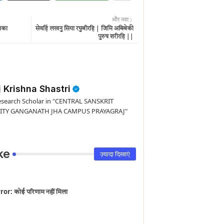
और नया
णिका
सेवहिं लखनु सिया रघुबीरहि | जिमि अबिबेकी
पुरुष शरीरहि ||
 Krishna Shastri
esearch Scholar in "CENTRAL SANSKRIT
ITY GANGANATH JHA CAMPUS PRAYAGRAJ"
ke
ज़्यादा दिखाएं
rror:
कोई परिणाम नहीं मिला