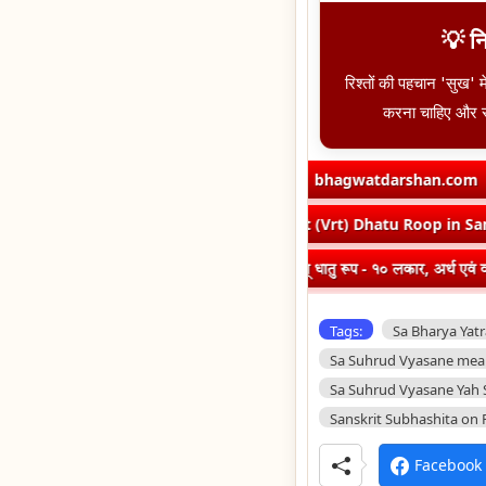
💡 न
रिश्तों की पहचान 'सुख' में
करना चाहिए और स्
ा ? एतत् किम् ? (दीपकम) | bhagwatdarshan.com
➤
Class 6 Sanskri
 Roop in Sanskrit
➤
वृत् धातु रूप - १० लकार, अर्थ एवं व्याकरण | Vrut 
oop in Sanskrit
➤
एध् धातु रूप - १० लकार, अर्थ एवं व्याकरण | Edh Dh
Tags:
Sa Bharya Yatr
Sa Suhrud Vyasane mean
Sa Suhrud Vyasane Yah 
Sanskrit Subhashita on 
Facebook