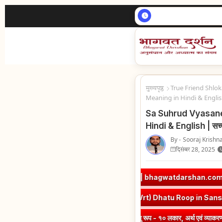
Today | 8, August 2
मुख्यपृष्ठ
True Friend Shlok
Meaning in Hindi & English |
Sa Suhrud Vyasane
Hindi & English | सच्चे
By -
Sooraj Krishna
दिसंबर 28, 2025
 का ? एतत् किम् ? (दीपकम) | bhagwatdarshan.com
➤
Class 6 Sansk
 Roop in Sanskrit
➤
वृत् धातु रूप - १० लकार, अर्थ एवं व्याकरण | Vrut (
p in Sanskrit
➤
एध् धातु रूप - १० लकार, अर्थ एवं व्याकरण | Edh Dhatu R