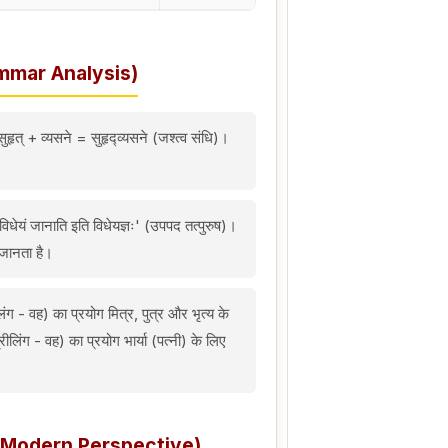
ammar Analysis)
ुहृत् + व्यसने = सुहृद्व्यसने (जश्त्व संधि)।
विधेयं जानाति इति विधेयज्ञः' (उपपद तत्पुरुष)।
 जानता है।
िंग - वह) का प्रयोग मित्र, पुत्र और भृत्य के
रीलिंग - वह) का प्रयोग भार्या (पत्नी) के लिए
्भ (Modern Perspective)