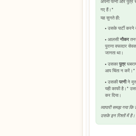
अपनी पत्नी और पुत्र से
गए हैं।"
यह सुनते ही:
उसके पार्टी करने
आलसी
नौकर
तनख
पुराना वफादार सेवक 
जानता था।
उसका
पुत्र
घबराया
आप चिंता न करें।"
उसकी
पत्नी
ने मु
यही काफी है।" उसकी ब
कर दिया।
व्यापारी समझ गया कि उ
उसके इन रिश्तों में है।