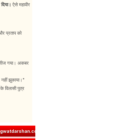
ख दिया।
ऐसे महावीर
 और प्रताप को
ी पसीज गया। अकबर
र नहीं झुकाया।"
नके विलासी पुत्र
्ञा धातु रूप (उभयपदी) - १० लकार, अर्थ एवं व्याकरण | Jna Dhatu Roop in Sanskr