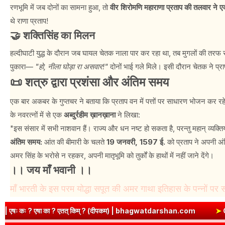
रणभूमि में जब दोनों का सामना हुआ, तो
वीर शिरोमणि महाराणा प्रताप की तलवार ने ए
थे राणा प्रताप!
🤝 शक्तिसिंह का मिलन
हल्दीघाटी युद्ध के दौरान जब घायल चेतक नाला पार कर रहा था, तब मुगलों की तरफ स
पुकारा—
"हो, नीला घोड़ा रा असवार!"
दोनों भाई गले मिले। इसी दौरान चेतक ने प्
📜 शत्रु द्वारा प्रशंसा और अंतिम समय
एक बार अकबर के गुप्तचर ने बताया कि प्रताप वन में पत्तों पर साधारण भोजन क
के नवरत्नों में से एक
अब्दुर्रहीम ख़ानख़ाना
ने लिखा:
"इस संसार में सभी नाशवान हैं। राज्य और धन नष्ट हो सकता है, परन्तु महान् व्यक्त
अंतिम समय:
आंत की बीमारी के चलते
19 जनवरी, 1597 ई.
को प्रताप ने अपनी अंतिम
अमर सिंह के भरोसे न रहकर, अपनी मातृभूमि को तुर्कों के हाथों में नहीं जाने देंगे।
।। जय माँ भवानी ।।
माँ भारती के इस परम योद्धा सपूत की अमर गाथा इतिहास के पन्नों पर सदै
? (दीपकम) | bhagwatdarshan.com
➤
Class 6 Sanskrit Chapter 2 S