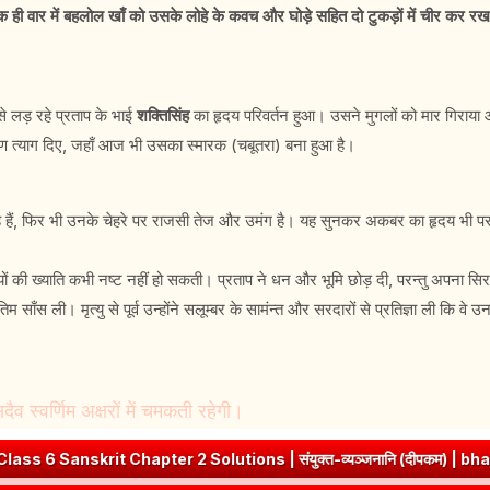
क ही वार में बहलोल खाँ को उसके लोहे के कवच और घोड़े सहित दो टुकड़ों में चीर कर र
े लड़ रहे प्रताप के भाई
शक्तिसिंह
का हृदय परिवर्तन हुआ। उसने मुगलों को मार गिराया
राण त्याग दिए, जहाँ आज भी उसका स्मारक (चबूतरा) बना हुआ है।
र रहे हैं, फिर भी उनके चेहरे पर राजसी तेज और उमंग है। यह सुनकर अकबर का हृदय भ
ियों की ख्याति कभी नष्ट नहीं हो सकती। प्रताप ने धन और भूमि छोड़ दी, परन्तु अपना सि
 साँस ली। मृत्यु से पूर्व उन्होंने सलूम्बर के सामंन्त और सरदारों से प्रतिज्ञा ली कि वे उ
व स्वर्णिम अक्षरों में चमकती रहेगी।
olutions | संयुक्त-व्यञ्जनानि (दीपकम) | bhagwatdarshan.com
➤
ज