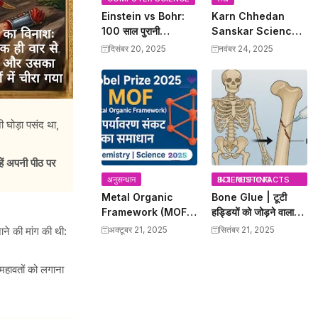
Einstein vs Bohr:
Karn Chhedan
100 साल पुरानी
Sanskar Science:
Quantum Debate
कर्णच्छेदन संस्कार का
दिसंबर 20, 2025
नवंबर 24, 2025
खत्म, चीन के वैज्ञानिकों ने
प्राचीन ज्ञान और
Bohr को सही साबित किया
Modern Scientific
Benefits
 घोड़ा पसंद था,
।
हें अपनी पीठ पर
अनुसन्धान
INTERESTING SCIENTIFIC FACTS
Metal Organic
Bone Glue | टूटी
Framework (MOF)
हड्डियों को जोड़ने वाला
– 2025 Nobel Prize
बोन ग्लू | Science
ाने की मांग की थी:
अक्टूबर 21, 2025
सितंबर 21, 2025
विजेताओं की क्रांतिकारी
Discovery
खोज
महावतों को लगाना