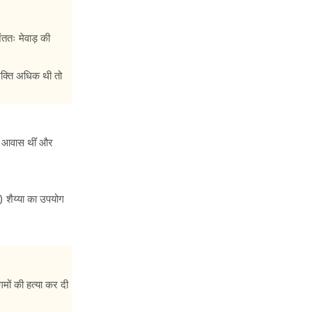
ततः मेवाड़ की
 शक्ति अधिक थी तो
ा आवास थींं और
) शैय्या का उपयोग
मों की हत्या कर दी