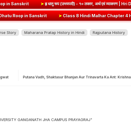
वं व्याकरण | Vrut (Vrt) Dhatu Roop in Sanskrit
➤
हृ धातु रूप (उभयपदी) -
t
➤
Class 8 Hindi Malhar Chapter 4 Haridwar | हरिद्वार पाठ का सारांश एव
rse Story
Maharana Pratap History in Hindi
​Rajputana History
agwat
Putana Vadh, Shaktasur Bhanjan Aur Trinavarta Ka Ant: Krishn
 UNIVERSITY GANGANATH JHA CAMPUS PRAYAGRAJ"