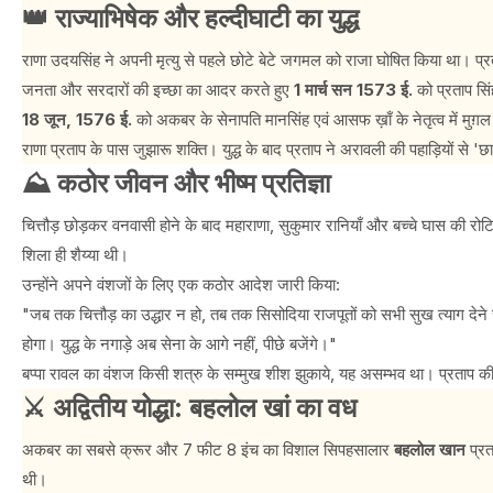
👑 राज्याभिषेक और हल्दीघाटी का युद्ध
राणा उदयसिंह ने अपनी मृत्यु से पहले छोटे बेटे जगमल को राजा घोषित किया था। प्
जनता और सरदारों की इच्छा का आदर करते हुए
1 मार्च सन 1573 ई.
को प्रताप सि
18 जून, 1576 ई.
को अकबर के सेनापति मानसिंह एवं आसफ ख़ाँ के नेतृत्व में मुग
राणा प्रताप के पास जुझारू शक्ति। युद्ध के बाद प्रताप ने अरावली की पहाड़ियों से
⛰️ कठोर जीवन और भीष्म प्रतिज्ञा
चित्तौड़ छोड़कर वनवासी होने के बाद महाराणा, सुकुमार रानियाँ और बच्चे घास की र
शिला ही शैय्या थी।
उन्होंने अपने वंशजों के लिए एक कठोर आदेश जारी किया:
"जब तक चित्तौड़ का उद्धार न हो, तब तक सिसोदिया राजपूतों को सभी सुख त्याग देन
होगा। युद्ध के नगाड़े अब सेना के आगे नहीं, पीछे बजेंगे।"
बप्पा रावल का वंशज किसी शत्रु के सम्मुख शीश झुकाये, यह असम्भव था। प्रताप की
⚔️ अद्वितीय योद्धा: बहलोल खां का वध
अकबर का सबसे क्रूर और 7 फीट 8 इंच का विशाल सिपहसालार
बहलोल खान
प्रत
थी।