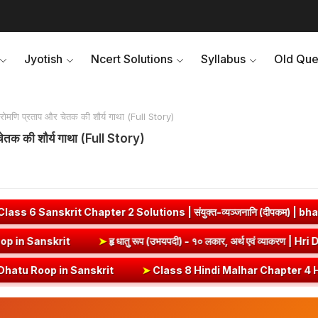
Jyotish
Ncert Solutions
Syllabus
Old Que
णि प्रताप और चेतक की शौर्य गाथा (Full Story)
तक की शौर्य गाथा (Full Story)
olutions | संयुक्त-व्यञ्जनानि (दीपकम) | bhagwatdarshan.com
➤
ज
वं व्याकरण | Vrut (Vrt) Dhatu Roop in Sanskrit
➤
हृ धातु रूप (उभयपदी) -
t
➤
Class 8 Hindi Malhar Chapter 4 Haridwar | हरिद्वार पाठ का सारांश एव