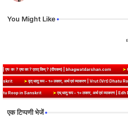
You Might Like
E
? (दीपकम) | bhagwatdarshan.com
➤
Class 6 Sanskrit Chapter 2 S
व्याकरण | Kri Dhatu Roop in Sanskrit
➤
वृत् धातु रूप - १० लकार, अर्थ ए
➤
एध् धातु रूप - १० लकार, अर्थ एवं व्याकरण | Edh Dhatu Roop in Sanskri
एक टिप्पणी भेजें