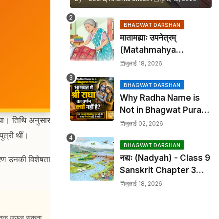
BHAGWAT DARSHAN
मातामह्याः उपनेत्रम्
(Matahmahya
Upanetram) - Class 9
जुलाई 18, 2026
Sanskrit Chapter 2
Translation &
BHAGWAT DARSHAN
Why Radha Name is
Solutions
Not in Bhagwat Puran:
ा। तिथि अनुसार
भागवत में श्री राधा का वर्णन क्यों
जुलाई 02, 2026
ुत्री थीं।
नहीं है?
BHAGWAT DARSHAN
नद्यः (Nadyah) - Class 9
आचरण उनकी विशेषता
Sanskrit Chapter 3
Translation &
जुलाई 18, 2026
Solutions
स्तक तक उछल सकता