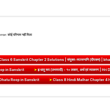
rror:
कोई परिणाम नहीं मिला
olutions | संयुक्त-व्यञ्जनानि (दीपकम) | bhagwatdarshan.com
➤
ज
वं व्याकरण | Vrut (Vrt) Dhatu Roop in Sanskrit
➤
हृ धातु रूप (उभयपदी) -
t
➤
Class 8 Hindi Malhar Chapter 4 Haridwar | हरिद्वार पाठ का सारांश एव