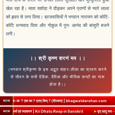
खेल रहा है। माता यशोदा ने दौड़कर अपने प्राणों से प्यारे लाला
को हृदय से लगा लिया। ब्रजवासियों ने भगवान नारायण को कोटि-
कोटि धन्यवाद दिया और गोकुल में पुनः आनंद की बांसुरी बजने
लगी।
।। श्री कृष्ण शरणं मम ।।
(भगवान श्रीकृष्ण के इस अद्भुत संहार-लीला का श्रवण करने
से जीवन के सभी दैहिक, दैविक और भौतिक कष्टों का नाश
होता है।)
किम् ? (दीपकम) | bhagwatdarshan.com
➤
Class 6 Sanskrit Chapter
NEW
➤
कृ धातु रूप (उभयपदी) - १० लकार, अर्थ एवं व्याकरण | Kri Dhatu Roop in S
NEW