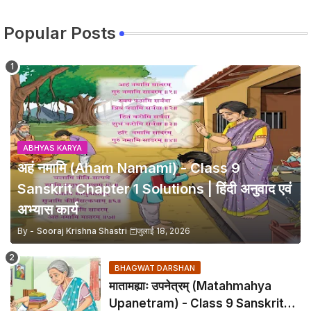
Popular Posts
ABHYAS KARYA
अहं नमामि (Aham Namami) - Class 9
Sanskrit Chapter 1 Solutions | हिंदी अनुवाद एवं
अभ्यास कार्य
By -
Sooraj Krishna Shastri
जुलाई 18, 2026
BHAGWAT DARSHAN
मातामह्याः उपनेत्रम् (Matahmahya
Upanetram) - Class 9 Sanskrit