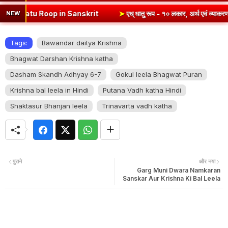
anskrit
➤
एध् धातु रूप - १० लकार, अर्थ एवं व्याकरण | Edh Dhatu Roop i
NEW
Tags:
Bawandar daitya Krishna
Bhagwat Darshan Krishna katha
Dasham Skandh Adhyay 6-7
Gokul leela Bhagwat Puran
Krishna bal leela in Hindi
Putana Vadh katha Hindi
Shaktasur Bhanjan leela
Trinavarta vadh katha
पुराने
और नया
Garg Muni Dwara Namkaran
Sanskar Aur Krishna Ki Bal Leela