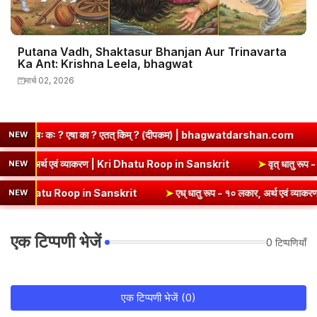
Putana Vadh, Shaktasur Bhanjan Aur Trinavarta
Ka Ant: Krishna Leela, bhagwat
मार्च 02, 2026
किम् ? (दीपकम) | bhagwatdarshan.com
➤
Class 6 Sanskrit Chapter
NEW
➤
कृ धातु रूप (उभयपदी) - १० लकार, अर्थ एवं व्याकरण | Kri Dhatu Roop in S
NEW
anskrit
➤
एध् धातु रूप - १० लकार, अर्थ एवं व्याकरण | Edh Dhatu Roop i
NEW
एक टिप्पणी भेजें
0 टिप्पणियाँ
एक टिप्पणी भेजें (0)