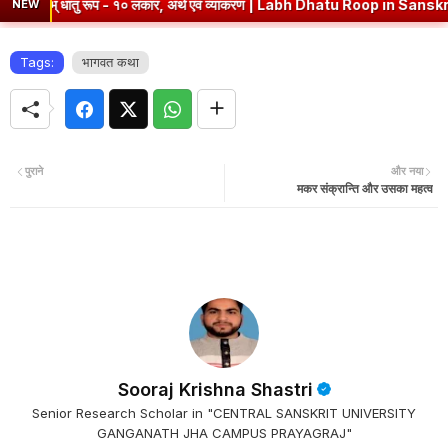
लभ् धातु रूप - १० लकार, अर्थ एवं व्याकरण | Labh Dhatu Roop in Sanskrit
NEW
Tags:
भागवत कथा
पुराने
और नया
मकर संक्रान्ति और उसका महत्व
Sooraj Krishna Shastri
Senior Research Scholar in "CENTRAL SANSKRIT UNIVERSITY
GANGANATH JHA CAMPUS PRAYAGRAJ"