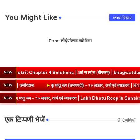
You Might Like
ज़्यादा दिखाएं
Error:
कोई परिणाम नहीं मिला
skrit Chapter 4 Solutions | अहं च त्वं च (दीपकम) | bhagwatdarshan
NEW
tion Answer | कबीरदास
➤
कृ धातु रूप (उभयपदी) - १० लकार, अर्थ एवं 
NEW
लभ् धातु रूप - १० लकार, अर्थ एवं व्याकरण | Labh Dhatu Roop in Sanskrit
NEW
एक टिप्पणी भेजें
0 टिप्पणियाँ