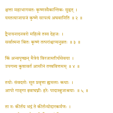
क्षत्ता महाभागवतः कृष्णस्यैकान्तिकः सुहृत् ।
यस्तत्याजाग्रजं कृष्णे सापत्यं अघवानिति ॥ २ ॥
द्वैपायनादनवरो महित्वे तस्य देहजः ।
सर्वात्मना श्रितः कृष्णं तत्परांश्चाप्यनुव्रतः ॥ ३ ॥
किं अन्वपृच्छन् मैत्रेयं विरजास्तीर्थसेवया ।
उपगम्य कुशावर्त आसीनं तत्त्ववित्तमम् ॥ ४ ॥
तयोः संवदतोः सूत प्रवृत्ता ह्यमलाः कथाः ।
आपो गाङ्‌गा इवाघघ्नीः हरेः पादाम्बुजाश्रयाः ॥ ५ ॥
ता नः कीर्तय भद्रं ते कीर्तन्योदारकर्मणः ।