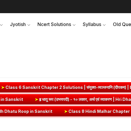
Jyotish
Ncert Solutions
Syllabus
Old Que
 Chapter 2 Solutions | संयुक्त-व्यञ्जनानि (दीपकम) | bhagwatdarsha
rut (Vrt) Dhatu Roop in Sanskrit
➤
हृ धातु रूप (उभयपदी) - १० लकार, अर्
p in Sanskrit
➤
Class 8 Hindi Malhar Chapter 4 Haridwar | हरिद्वार पाठ