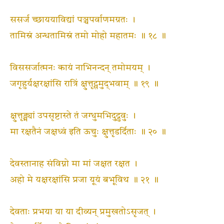
ससर्ज च्छाययाविद्यां पञ्चपर्वाणमग्रतः ।
तामिस्रं अन्धतामिस्रं तमो मोहो महातमः ॥ १८ ॥
विससर्जात्मनः कायं नाभिनन्दन् तमोमयम् ।
जगृहुर्यक्षरक्षांसि रात्रिं क्षुत्तृट्समुद्‍भवाम् ॥ १९ ॥
क्षुत्तृड्भ्यां उपसृष्टास्ते तं जग्धुमभिदुद्रुवुः ।
मा रक्षतैनं जक्षध्वं इति ऊचुः क्षुत्तृडर्दिताः ॥ २० ॥
देवस्तानाह संविग्नो मा मां जक्षत रक्षत ।
अहो मे यक्षरक्षांसि प्रजा यूयं बभूविथ ॥ २१ ॥
देवताः प्रभया या या दीव्यन् प्रमुखतोऽसृजत् ।