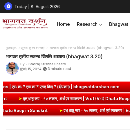
Today | 8, August 2026
Home
Research
Bhagwat
मुख्यपृष्ठ
सूरज कृष्ण शास्त्री
भागवत तृतीय स्कन्ध विंशति अध्याय (bhagwat 3.20)
भागवत तृतीय स्कन्ध विंशति अध्याय (bhagwat 3.20)
By -
Sooraj Krishna Shastri
3 minute read
मई 15, 2024
 ? एतत् किम् ? (दीपकम) | bhagwatdarshan.com
➤
Class 6 Sanskrit
 Dhatu Roop in Sanskrit
➤
वृत् धातु रूप - १० लकार, अर्थ एवं व्याकरण | V
in Sanskrit
➤
एध् धातु रूप - १० लकार, अर्थ एवं व्याकरण | Edh Dhatu Roo