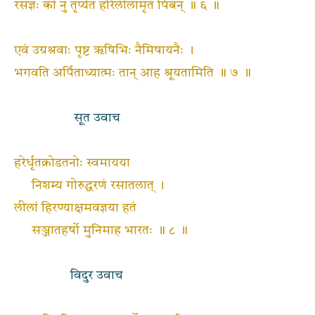
रसज्ञः को नु तृप्येत हरिलीलामृतं पिबन् ॥ ६ ॥
एवं उग्रश्रवाः पृष्ट ऋषिभिः नैमिषायनैः ।
भगवति अर्पिताध्यात्मः तान् आह श्रूयतामिति ॥ ७ ॥
सूत उवाच
हरेर्धृतक्रोडतनोः स्वमायया
निशम्य गोरुद्धरणं रसातलात् ।
लीलां हिरण्याक्षमवज्ञया हतं
सञ्जातहर्षो मुनिमाह भारतः ॥ ८ ॥
विदुर उवाच