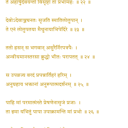
ते अहार्षुर्देवयन्तो विसृष्टां तां प्रभामहः ॥ २२ ॥
देवोऽदेवाञ्जघनतः सृजति स्मातिलोलुपान् ।
ते एनं लोलुपतया मैथुनायाभिपेदिरे ॥ २३ ॥
ततो हसन् स भगवान् असुरैर्निरपत्रपैः ।
अन्वीयमानस्तरसा क्रुद्धो भीतः परापतत् ॥ २४ ॥
स उपव्रज्य वरदं प्रपन्नार्तिहरं हरिम् ।
अनुग्रहाय भक्तानां अनुरूपात्मदर्शनम् ॥ २५ ॥
पाहि मां परमात्मंस्ते प्रेषणेनासृजं प्रजाः ।
ता इमा यभितुं पापा उपाक्रामन्ति मां प्रभो ॥ २६ ॥