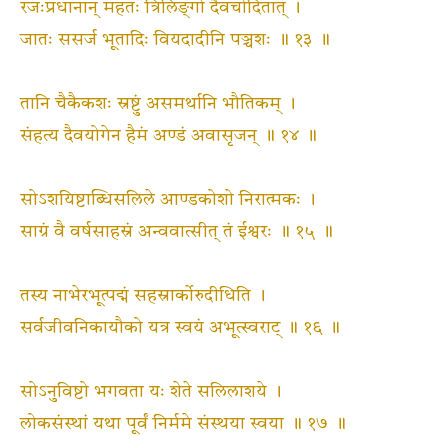
रजःप्रधानान् महतः त्रिलिङ्‌गो दैवचोदितात् ।
जातः ससर्ज भूतादिः वियदादीनि पञ्चशः ॥ १३ ॥
तानि चैकैकशः स्रष्टुं असमर्थानि भौतिकम् ।
संहत्य दैवयोगेन हैमं अण्डं अवासृजन् ॥ १४ ॥
सोऽशयिष्टाब्धिसलिले आण्डकोशो निरात्मकः ।
साग्रं वै वर्षसाहस्रं अन्ववात्सीत् तं ईश्वरः ॥ १५ ॥
तस्य नाभेरभूत्पद्मं सहस्रार्कोरुदीधिति ।
सर्वजीवनिकायौको यत्र स्वयं अभूत्स्वराट् ॥ १६ ॥
सोऽनुविष्टो भगवता यः शेते सलिलाशये ।
लोकसंस्थां यथा पूर्वं निर्ममे संस्थया स्वया ॥ १७ ॥