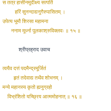
स तत्र हासीनमुदीक्ष्य सत्पतिं
हरिं सुनन्दाद्यनुगैरुपासितम् ।
उपेत्य भूमौ शिरसा महामना
ननाम मूर्ध्ना पुलकाश्रुविक्लवः ॥ १५ ॥
श्रीप्रह्राद उवाच
त्वयैव दत्तं पदमैन्द्रमूर्जितं
हृतं तदेवाद्य तथैव शोभनम् ।
मन्ये महानस्य कृतो ह्यनुग्रहो
विभ्रंशितो यच्छ्रिय आत्ममोहनात् ॥ १६ ॥