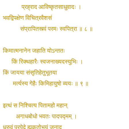
प्रह्राद आविष्कृतसाधुवादः ।
भवद्विपक्षेण विचित्रवैशसं
संप्रापितस्त्वं परमः स्वपित्रा ॥ ८ ॥
किमात्मनानेन जहाति योऽन्ततः
किं रिक्थहारैः स्वजनाख्यदस्युभिः ।
किं जायया संसृतिहेतुभूतया
मर्त्यस्य गेहैः किमिहायुषो व्ययः ॥ ९ ॥
इत्थं स निश्चित्य पितामहो महान्
अगाधबोधो भवतः पादपद्मम् ।
ध्रुवं प्रपेदे ह्यकुतोभयं जनाद्