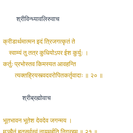
श्रीविन्ध्यावलिरुवाच
क्रीडार्थमात्मन इदं त्रिजगत्कृतं ते
स्वाम्यं तु तत्र कुधियोऽपर ईश कुर्युः ।
कर्तुः प्रभोस्तव किमस्यत आवहन्ति
त्यक्तह्रियस्त्वदवरोपितकर्तृवादाः ॥ २० ॥
श्रीब्रह्मोवाच
भूतभावन भूतेश देवदेव जगन्मय ।
मुञ्चैनं हृतसर्वस्वं नायमर्हति निग्रहम् ॥ २१ ॥