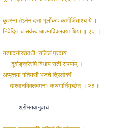
कृत्स्ना तेऽनेन दत्ता भूर्लोकाः कर्मार्जिताश्च ये ।
निवेदितं च सर्वस्वं आत्माविक्लवया धिया ॥ २२ ॥
यत्पादयोरशठधीः सलिलं प्रदाय
दूर्वाङ्‌कुरैरपि विधाय सतीं सपर्याम् ।
अप्युत्तमां गतिमसौ भजते त्रिलोकीं
दाश्वानविक्लवमनाः कथमार्तिमृच्छेत् ॥ २३ ॥
श्रीभगवानुवाच