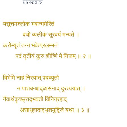
बलिरुवाच
यद्युत्तमश्लोक भवान्ममेरितं
वचो व्यलीकं सुरवर्य मन्यते ।
करोम्यृतं तन्न भवेत्प्रलम्भनं
पदं तृतीयं कुरु शीर्ष्णि मे निजम् ॥ २ ॥
बिभेमि नाहं निरयात् पदच्युतो
न पाशबन्धाद्व्यसनाद् दुरत्ययात् ।
नैवार्थकृच्छ्राद्‍भवतो विनिग्रहाद्
असाधुवादाद्‍भृशमुद्विजे यथा ॥ ३ ॥