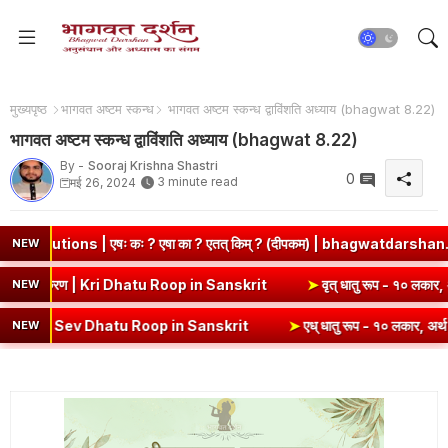
मुख्यपृष्ठ
भागवत अष्टम स्कन्ध
भागवत अष्टम स्कन्ध द्वाविंशति अध्याय (bhagwat 8.22)
भागवत अष्टम स्कन्ध द्वाविंशति अध्याय (bhagwat 8.22)
By -
Sooraj Krishna Shastri
0
3 minute read
मई 26, 2024
षः कः ? एषा का ? एतत् किम् ? (दीपकम) | bhagwatdarshan.com
➤
Cl
NEW
पदी) - १० लकार, अर्थ एवं व्याकरण | Kri Dhatu Roop in Sanskrit
➤
वृत् धा
NEW
| Sev Dhatu Roop in Sanskrit
➤
एध् धातु रूप - १० लकार, अर्थ एवं व्याक
NEW