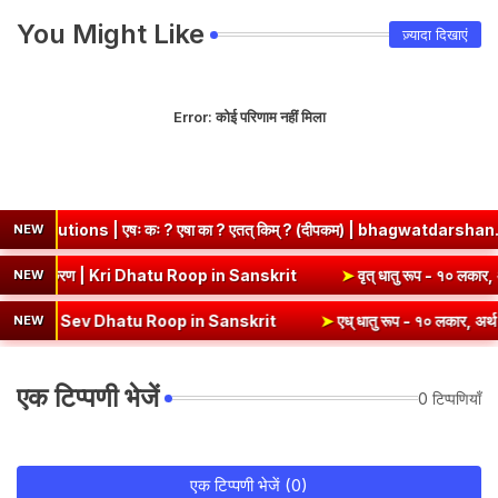
You Might Like
ज़्यादा दिखाएं
Error:
कोई परिणाम नहीं मिला
षः कः ? एषा का ? एतत् किम् ? (दीपकम) | bhagwatdarshan.com
➤
Cl
NEW
पदी) - १० लकार, अर्थ एवं व्याकरण | Kri Dhatu Roop in Sanskrit
➤
वृत् धा
NEW
| Sev Dhatu Roop in Sanskrit
➤
एध् धातु रूप - १० लकार, अर्थ एवं व्याक
NEW
एक टिप्पणी भेजें
0 टिप्पणियाँ
एक टिप्पणी भेजें (0)