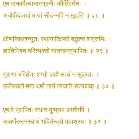
एष दानवदैत्यानामग्रनीः कीर्तिवर्धनः ।
अजैषीदजयां मायां सीदन्नपि न मुह्यति ॥ २८ ॥
क्षीणरिक्थश्च्युतः स्थानात्क्षिप्तो बद्धश्च शत्रुभिः ।
ज्ञातिभिश्च परित्यक्तो यातनामनुयापितः ॥ २९ ॥
गुरुणा भर्त्सितः शप्तो जहौ सत्यं न सुव्रतः ।
छलैरुक्तो मया धर्मो नायं त्यजति सत्यवाक् ॥ ३० ॥
एष मे प्रापितः स्थानं दुष्प्रापं अमरैरपि ।
सावर्णेरन्तरस्यायं भवितेन्द्रो मदाश्रयः ॥ ३१ ॥