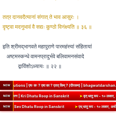
तत्र दानवदैत्यानां संगात् ते भाव आसुरः ।
दृष्ट्वा मदनुभावं वै सद्यः कुण्ठो विनंक्ष्यति ॥ ३६ ॥
इति श्रीमद्‌भागवते महापुराणे पारमहंस्यां संहितायां
अष्टमस्कन्धे वामनप्रादुर्भवे बलिवामनसंवादे
द्वाविंशोऽध्यायः ॥ २२ ॥
षः कः ? एषा का ? एतत् किम् ? (दीपकम) | bhagwatdarshan.com
➤
Cl
NEW
पदी) - १० लकार, अर्थ एवं व्याकरण | Kri Dhatu Roop in Sanskrit
➤
वृत् धा
NEW
| Sev Dhatu Roop in Sanskrit
➤
एध् धातु रूप - १० लकार, अर्थ एवं व्याक
NEW