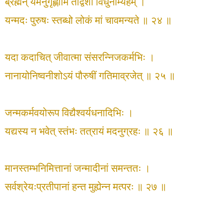
ब्रह्मन् यमनुगृह्णामि तद्विशो विधुनोम्यहम् ।
यन्मदः पुरुषः स्तब्धो लोकं मां चावमन्यते ॥ २४ ॥
यदा कदाचित् जीवात्मा संसरन्निजकर्मभिः ।
नानायोनिष्वनीशोऽयं पौरुषीं गतिमाव्रजेत् ॥ २५ ॥
जन्मकर्मवयोरूप विद्यैश्वर्यधनादिभिः ।
यद्यस्य न भवेत् स्तंभः तत्रायं मदनुग्रहः ॥ २६ ॥
मानस्तम्भनिमित्तानां जन्मादीनां समन्ततः ।
सर्वश्रेयःप्रतीपानां हन्त मुह्येन्न मत्परः ॥ २७ ॥