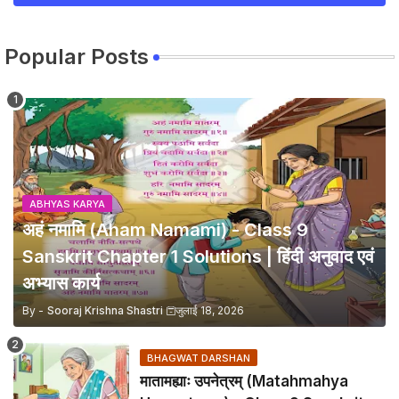
Popular Posts
ABHYAS KARYA
अहं नमामि (Aham Namami) - Class 9
Sanskrit Chapter 1 Solutions | हिंदी अनुवाद एवं
अभ्यास कार्य
By -
Sooraj Krishna Shastri
जुलाई 18, 2026
BHAGWAT DARSHAN
मातामह्याः उपनेत्रम् (Matahmahya