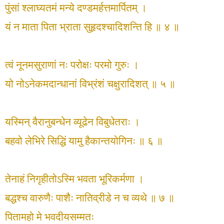
पुंसां श्लाघ्यतमं मन्ये दण्डमर्हत्तमार्पितम् ।
यं न माता पिता भ्राता सुहृदश्चादिशन्ति हि ॥ ४ ॥
त्वं नूनमसुराणां नः परोक्षः परमो गुरुः ।
यो नोऽनेकमदान्धानां विभ्रंशं चक्षुरादिशत् ॥ ५ ॥
यस्मिन् वैरानुबन्धेन व्यूढेन विबुधेतराः ।
बहवो लेभिरे सिद्धिं यामु हैकान्तयोगिनः ॥ ६ ॥
तेनाहं निगृहीतोऽस्मि भवता भूरिकर्मणा ।
बद्धश्च वारुणैः पाशैः नातिव्रीडे न च व्यथे ॥ ७ ॥
पितामहो मे भवदीयसम्मतः