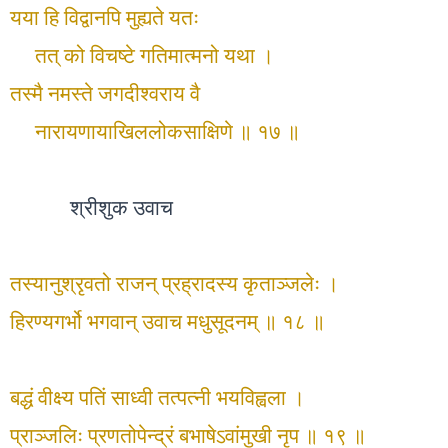
यया हि विद्वानपि मुह्यते यतः
तत् को विचष्टे गतिमात्मनो यथा ।
तस्मै नमस्ते जगदीश्वराय वै
नारायणायाखिललोकसाक्षिणे ॥ १७ ॥
श्रीशुक उवाच
तस्यानुश्रृवतो राजन् प्रह्रादस्य कृताञ्जलेः ।
हिरण्यगर्भो भगवान् उवाच मधुसूदनम् ॥ १८ ॥
बद्धं वीक्ष्य पतिं साध्वी तत्पत्‍नी भयविह्वला ।
प्राञ्जलिः प्रणतोपेन्द्रं बभाषेऽवांमुखी नृप ॥ १९ ॥