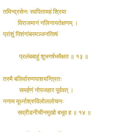
तमिन्द्रसेनः स्वपितामहं श्रिया
विराजमानं नलिनायतेक्षणम् ।
प्रांशुं पिशंगांबरमञ्जनत्विषं
प्रलंबबाहुं शुभगर्षभमैक्षत ॥ १३ ॥
तस्मै बलिर्वारुणपाशयन्त्रितः
समर्हणं नोपजहार पूर्ववत् ।
ननाम मूर्ध्नाश्रुविलोललोचनः
सव्रीडनीचीनमुखो बभूव ह ॥ १४ ॥