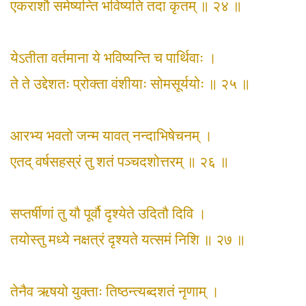
एकराशौ समेष्यन्ति भविष्यति तदा कृतम् ॥ २४ ॥
येऽतीता वर्तमाना ये भविष्यन्ति च पार्थिवाः ।
ते ते उद्देशतः प्रोक्ता वंशीयाः सोमसूर्ययोः ॥ २५ ॥
आरभ्य भवतो जन्म यावत् नन्दाभिषेचनम् ।
एतद् वर्षसहस्रं तु शतं पञ्चदशोत्तरम् ॥ २६ ॥
सप्तर्षीणां तु यौ पूर्वौ दृश्येते उदितौ दिवि ।
तयोस्तु मध्ये नक्षत्रं दृश्यते यत्समं निशि ॥ २७ ॥
तेनैव ऋषयो युक्ताः तिष्ठन्त्यब्दशतं नृणाम् ।