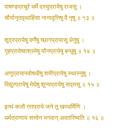
पाषण्डप्रचुरे धर्मे दस्युप्रायेषु राजसु ।
चौर्यानृतवृथाहिंसा नानावृत्तिषु वै नृषु ॥ १३ ॥
शूद्रप्रायेषु वर्णेषु च्छागप्रायासु धेनुषु ।
गृहप्रायेष्वाश्रमेषु यौनप्रायेषु बन्धुषु ॥ १४ ॥
अणुप्रायास्वोषधीषु शमीप्रायेषु स्थास्नुषु ।
विद्युत्प्रायेषु मेघेषु शून्यप्रायेषु सद्मसु ॥ १५ ॥
इत्थं कलौ गतप्राये जने तु खरधर्मिणि ।
धर्मत्राणाय सत्त्वेन भगवान् अवतरिष्यति ॥ १६ ॥