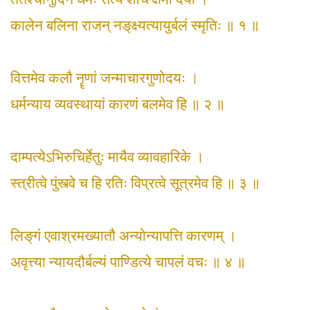
कालेन बलिना राजन् नङ्‌क्ष्यत्यायुर्बलं स्मृतिः ॥ १ ॥
वित्तमेव कलौ नॄणां जन्माचारगुणोदयः ।
धर्मन्याय व्यवस्थायां कारणं बलमेव हि ॥ २ ॥
दाम्पत्येऽभिरुचिर्हेतुः मायैव व्यावहारिके ।
स्त्रीत्वे पुंस्त्वे च हि रतिः विप्रत्वे सूत्रमेव हि ॥ ३ ॥
लिङ्‌गं एवाश्रमख्यातौ अन्योन्यापत्ति कारणम् ।
अवृत्त्या न्यायदौर्बल्यं पाण्डित्ये चापलं वचः ॥ ४ ॥