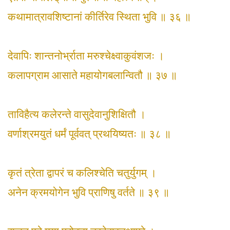
कथामात्रावशिष्टानां कीर्तिरेव स्थिता भुवि ॥ ३६ ॥
देवापिः शान्तनोर्भ्राता मरुश्चेक्ष्वाकुवंशजः ।
कलापग्राम आसाते महायोगबलान्वितौ ॥ ३७ ॥
ताविहैत्य कलेरन्ते वासुदेवानुशिक्षितौ ।
वर्णाश्रमयुतं धर्मं पूर्ववत् प्रथयिष्यतः ॥ ३८ ॥
कृतं त्रेता द्वापरं च कलिश्चेति चतुर्युगम् ।
अनेन क्रमयोगेन भुवि प्राणिषु वर्तते ॥ ३९ ॥