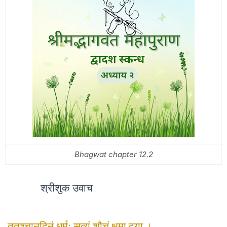
Bhagwat chapter 12.2
श्रीशुक उवाच
ततश्चानुदिनं धर्मः सत्यं शौचं क्षमा दया ।