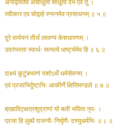
अनाढ्यतैव असाधुत्वे साधुत्वे दंभ एव तु ।
स्वीकार एव चोद्वाहे स्नानमेव प्रसाधनम् ॥ ५ ॥
दूरे वार्ययनं तीर्थं लावण्यं केशधारणम् ।
उदरंभरता स्वार्थः सत्यत्वे धार्ष्ट्यमेव हि ॥ ६ ॥
दाक्ष्यं कुटुंबभरणं यशोऽर्थे धर्मसेवनम् ।
एवं प्रजाभिर्दुष्टाभिः आकीर्णे क्षितिमण्डले ॥ ७ ॥
ब्रह्मविट्क्षत्रशूद्राणां यो बली भविता नृपः ।
प्रजा हि लुब्धै राजन्यैः निर्घृणैः दस्युधर्मभिः ॥ ८ ॥