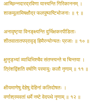
आच्छिन्नदारद्रविणा यास्यन्ति गिरिकाननम् ।
शाकमूलामिषक्षौद्र फलपुष्पाष्टिभोजनाः ॥ ९ ॥
अनावृष्ट्या विनङ्‌क्ष्यन्ति दुर्भिक्षकरपीडिताः
शीतवातातपप्रावृड् हिमैरन्योन्यतः प्रजाः ॥ १० ॥
क्षुत्तृड्भ्यां व्याधिभिश्चैव संतप्स्यन्ते च चिन्तया ।
त्रिंशद्विंशति वर्षाणि परमायुः कलौ नृणाम् ॥ ११ ॥
क्षीयमाणेषु देहेषु देहिनां कलिदोषतः ।
वर्णाश्रमवतां धर्मे नष्टे वेदपथे नृणाम् ॥ १२ ॥