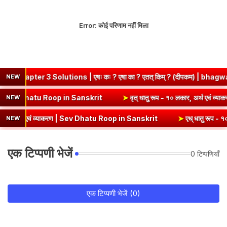
Error:
कोई परिणाम नहीं मिला
lutions | एषः कः ? एषा का ? एतत् किम् ? (दीपकम) | bhagwatdarshan.co
NEW
कार, अर्थ एवं व्याकरण | Kri Dhatu Roop in Sanskrit
➤
वृत् धातु रूप - १०
NEW
वं व्याकरण | Sev Dhatu Roop in Sanskrit
➤
एध् धातु रूप - १० लकार, अर्थ
NEW
एक टिप्पणी भेजें
0 टिप्पणियाँ
एक टिप्पणी भेजें (0)