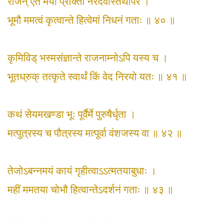
राजन् एते मया प्रोक्ता नरदेवास्तथापरे ।
भूमौ ममत्वं कृत्वान्ते हित्वेमां निधनं गताः ॥ ४० ॥
कृमिविड् भस्मसंज्ञान्ते राजनाम्नोऽपि यस्य च ।
भूतध्रुक् तत्कृते स्वार्थं किं वेद निरयो यतः ॥ ४१ ॥
कथं सेयमखण्डा भूः पूर्वैर्मे पुरुषैर्धृता ।
मत्पुत्रस्य च पौत्रस्य मत्पूर्वा वंशजस्य वा ॥ ४२ ॥
तेजोऽबन्नमयं कायं गृहीत्वाऽऽत्मतयाबुधाः ।
महीं ममतया चोभौ हित्वान्तेऽदर्शनं गताः ॥ ४३ ॥