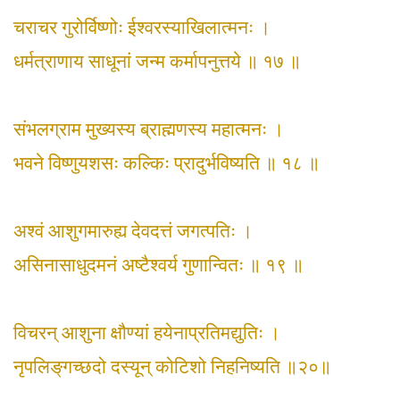
चराचर गुरोर्विष्णोः ईश्वरस्याखिलात्मनः ।
धर्मत्राणाय साधूनां जन्म कर्मापनुत्तये ॥ १७ ॥
संभलग्राम मुख्यस्य ब्राह्मणस्य महात्मनः ।
भवने विष्णुयशसः कल्किः प्रादुर्भविष्यति ॥ १८ ॥
अश्वं आशुगमारुह्य देवदत्तं जगत्पतिः ।
असिनासाधुदमनं अष्टैश्वर्य गुणान्वितः ॥ १९ ॥
विचरन् आशुना क्षौण्यां हयेनाप्रतिमद्युतिः ।
नृपलिङ्‌गच्छदो दस्यून् कोटिशो निहनिष्यति ॥२०॥