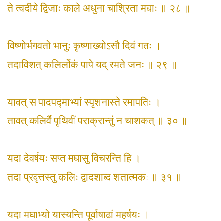
ते त्वदीये द्विजाः काले अधुना चाश्रिता मघाः ॥ २८ ॥
विष्णोर्भगवतो भानुः कृष्णाख्योऽसौ दिवं गतः ।
तदाविशत् कलिर्लोकं पापे यद् रमते जनः ॥ २९ ॥
यावत् स पादपद्माभ्यां स्पृशनास्ते रमापतिः ।
तावत् कलिर्वै पृथिवीं पराक्रान्तुं न चाशकत् ॥ ३० ॥
यदा देवर्षयः सप्त मघासु विचरन्ति हि ।
तदा प्रवृत्तस्तु कलिः द्वादशाब्द शतात्मकः ॥ ३१ ॥
यदा मघाभ्यो यास्यन्ति पूर्वाषाढां महर्षयः ।