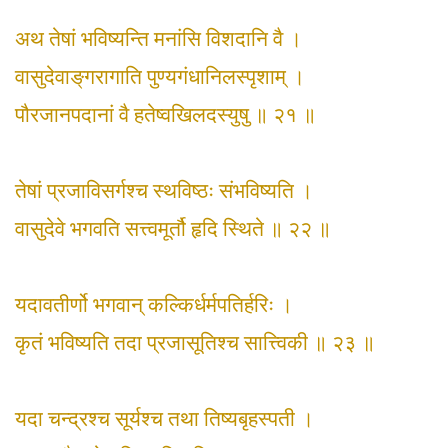
अथ तेषां भविष्यन्ति मनांसि विशदानि वै ।
वासुदेवाङ्‌गरागाति पुण्यगंधानिलस्पृशाम् ।
पौरजानपदानां वै हतेष्वखिलदस्युषु ॥ २१ ॥
तेषां प्रजाविसर्गश्च स्थविष्ठः संभविष्यति ।
वासुदेवे भगवति सत्त्वमूर्तौ हृदि स्थिते ॥ २२ ॥
यदावतीर्णो भगवान् कल्किर्धर्मपतिर्हरिः ।
कृतं भविष्यति तदा प्रजासूतिश्च सात्त्विकी ॥ २३ ॥
यदा चन्द्रश्च सूर्यश्च तथा तिष्यबृहस्पती ।