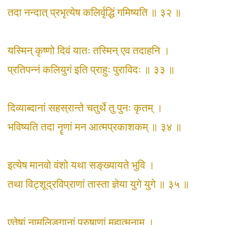
तदा नन्दात् प्रभृत्येष कलिर्वृद्धिं गमिष्यति ॥ ३२ ॥
यस्मिन् कृष्णो दिवं यातः तस्मिन् एव तदाहनि ।
प्रतिपन्नं कलियुगं इति प्राहुः पुराविदः ॥ ३३ ॥
दिव्याब्दानां सहस्रान्ते चतुर्थे तु पुनः कृतम् ।
भविष्यति तदा नॄणां मन आत्मप्रकाशकम् ॥ ३४ ॥
इत्येष मानवो वंशो यथा सङ्‌ख्यायते भुवि ।
तथा विट्शूद्रविप्राणां तास्ता ज्ञेया युगे युगे ॥ ३५ ॥
एतेषां नामलिङ्‌गानां पुरुषाणां महात्मनाम् ।