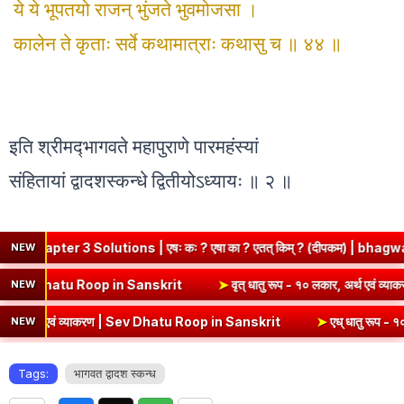
ये ये भूपतयो राजन् भुंजते भुवमोजसा ।
कालेन ते कृताः सर्वे कथामात्राः कथासु च ॥ ४४ ॥
इति श्रीमद्‍भागवते महापुराणे पारमहंस्यां
संहितायां द्वादशस्कन्धे द्वितीयोऽध्यायः ॥ २ ॥
lutions | एषः कः ? एषा का ? एतत् किम् ? (दीपकम) | bhagwatdarshan.co
NEW
कार, अर्थ एवं व्याकरण | Kri Dhatu Roop in Sanskrit
➤
वृत् धातु रूप - १०
NEW
वं व्याकरण | Sev Dhatu Roop in Sanskrit
➤
एध् धातु रूप - १० लकार, अर्थ
NEW
Tags:
भागवत द्वादश स्कन्ध