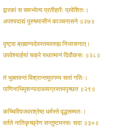
द्वारकां स समभ्येत्य प्रतीहारैः प्रवेशितः।
अपश्यदाद्यं पुरुषमासीनं काञ्चनासने ॥२७॥
दृष्ट्वा ब्रह्मण्यदेवस्तमवरुह्य निजासनात्।
उपवेश्यार्हयां चक्रे यथात्मानं दिवौकसः ॥२८॥
तं भुक्तवन्तं विश्रान्तमुपगम्य सतां गतिः।
पाणिनाभिमृशन्पादावव्यग्रस्तमपृच्छत ॥२९॥
कच्चिद्द्विजवरश्रेष्ठ धर्मस्ते वृद्धसम्मतः।
वर्तते नातिकृच्छ्रेण सन्तुष्टमनसः सदा ॥३०॥