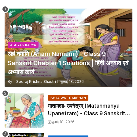
ABHYAS KARYA
अहं नमामि (Aham Namami) - Class 9
Sanskrit Chapter 1 Solutions | हिंदी अनुवाद एवं
अभ्यास कार्य
By -
Sooraj Krishna Shastri
जुलाई 18, 2026
BHAGWAT DARSHAN
मातामह्याः उपनेत्रम् (Matahmahya
Upanetram) - Class 9 Sanskrit
Chapter 2 Translation &
जुलाई 18, 2026
Solutions