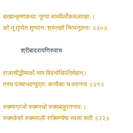
ब्रह्मन्कृष्णकथाः पुण्या माध्वीर्लोकमलापहाः।
को नु तृप्येत शृण्वानः श्रुतज्ञो नित्यनूतनाः ॥२०॥
श्रीबादरायणिरुवाच
राजासीद्भीष्मको नाम विदर्भाधिपतिर्महान्।
तस्य पञ्चाभवन्पुत्राः कन्यैका च वरानना ॥२१॥
रुक्म्यग्रजो रुक्मरथो रुक्मबाहुरनन्तरः।
रुक्मकेशो रुक्ममाली रुक्मिण्येषा स्वसा सती ॥२२॥