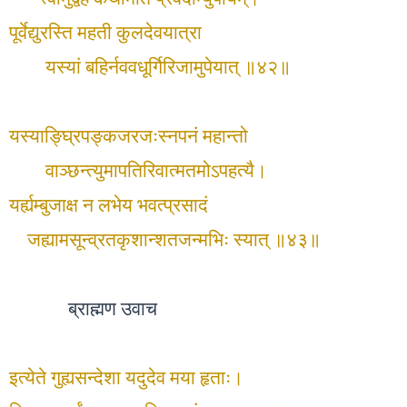
पूर्वेद्युरस्ति महती कुलदेवयात्रा
यस्यां बहिर्नववधूर्गिरिजामुपेयात् ॥४२॥
यस्याङ्घ्रिपङ्कजरजःस्नपनं महान्तो
वाञ्छन्त्युमापतिरिवात्मतमोऽपहत्यै।
यर्ह्यम्बुजाक्ष न लभेय भवत्प्रसादं
जह्यामसून्व्रतकृशान्शतजन्मभिः स्यात् ॥४३॥
ब्राह्मण उवाच
इत्येते गुह्यसन्देशा यदुदेव मया हृताः।