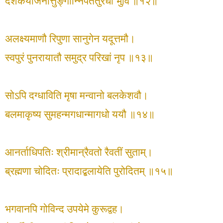
दशैकयोजनात्तुङ्गान्निपेततुरधो भुवि ॥१२॥
अलक्ष्यमाणौ रिपुणा सानुगेन यदूत्तमौ।
स्वपुरं पुनरायातौ समुद्र परिखां नृप ॥१३॥
सोऽपि दग्धाविति मृषा मन्वानो बलकेशवौ।
बलमाकृष्य सुमहन्मगधान्मागधो ययौ ॥१४॥
आनर्ताधिपतिः श्रीमान्रैवतो रैवतीं सुताम्।
ब्रह्मणा चोदितः प्रादाद्बलायेति पुरोदितम् ॥१५॥
भगवानपि गोविन्द उपयेमे कुरूद्वह।