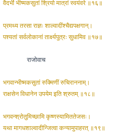
वैदर्भीं भीष्मकसुतां श्रियो मात्रां स्वयंवरे ॥१६॥
प्रमथ्य तरसा राज्ञः शाल्वादींश्चैद्यपक्षगान्।
पश्यतां सर्वलोकानां तार्क्ष्यपुत्रः सुधामिव ॥१७॥
राजोवाच
भगवान्भीष्मकसुतां रुक्मिणीं रुचिराननाम्।
राक्षसेन विधानेन उपयेम इति श्रुतम् ॥१८॥
भगवन्श्रोतुमिच्छामि कृष्णस्यामिततेजसः।
यथा मागधशाल्वादीन्जित्वा कन्यामुपाहरत् ॥१९॥