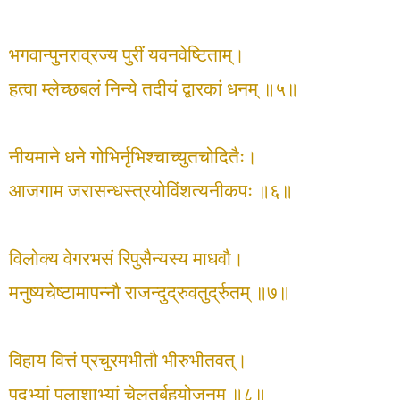
भगवान्पुनराव्रज्य पुरीं यवनवेष्टिताम्।
हत्वा म्लेच्छबलं निन्ये तदीयं द्वारकां धनम् ॥५॥
नीयमाने धने गोभिर्नृभिश्चाच्युतचोदितैः।
आजगाम जरासन्धस्त्रयोविंशत्यनीकपः ॥६॥
विलोक्य वेगरभसं रिपुसैन्यस्य माधवौ।
मनुष्यचेष्टामापन्नौ राजन्दुद्रुवतुर्द्रुतम् ॥७॥
विहाय वित्तं प्रचुरमभीतौ भीरुभीतवत्।
पद्भ्यां पलाशाभ्यां चेलतुर्बहुयोजनम् ॥८॥