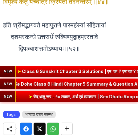
विमृश्य कर्तुं यच्चात्र क्रियतां तदनन्तरम् ॥४४॥
इति श्रीमद्भागवते महापुराणे पारमहंस्यां संहितायां
दशमस्कन्धे उत्तरार्धे रुक्मिण्युद्वाहप्रस्तावे
द्विपञ्चाशत्तमोऽध्यायः॥५२॥
6 Sanskrit Chapter 3 Solutions | एषः कः ? एषा का ? एतत् किम् ? (दीप
NEW
 Sanskrit
➤
Kabir Ke Dohe Class 8 Hindi Chapter 5 Summary 
NEW
➤
सेव् धातु रूप - १० लकार, अर्थ एवं व्याकरण | Sev Dhatu Roop in Sanskrit
NEW
Tags:
भागवत दशम स्कन्ध