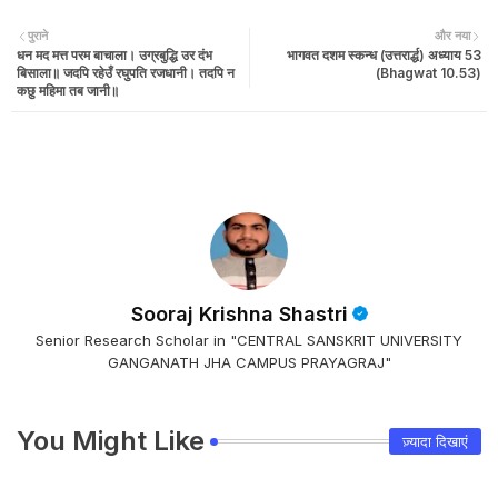
पुराने
और नया
धन मद मत्त परम बाचाला। उग्रबुद्धि उर दंभ
भागवत दशम स्कन्ध (उत्तरार्द्ध) अध्याय 53
बिसाला॥ जदपि रहेउँ रघुपति रजधानी। तदपि न
(Bhagwat 10.53)
कछु महिमा तब जानी॥
Sooraj Krishna Shastri
Senior Research Scholar in "CENTRAL SANSKRIT UNIVERSITY
GANGANATH JHA CAMPUS PRAYAGRAJ"
You Might Like
ज़्यादा दिखाएं