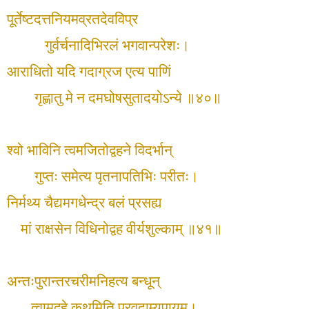
पूर्तेष्टदत्तनियमव्रतदेवविप्र
गुर्वर्चनादिभिरलं भगवान्परेशः।
आराधितो यदि गदाग्रज एत्य पाणिं
गृह्णातु मे न दमघोषसुतादयोऽन्ये ॥४०॥
श्वो भाविनि त्वमजितोद्वहने विदर्भान्
गुप्तः समेत्य पृतनापतिभिः परीतः।
निर्मथ्य चैद्यमगधेन्द्र बलं प्रसह्य
मां राक्षसेन विधिनोद्वह वीर्यशुल्काम् ॥४१॥
अन्तःपुरान्तरचरीमनिहत्य बन्धून्
त्वामुद्वहे कथमिति प्रवदाम्युपायम्।