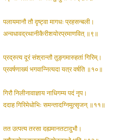
पलायमानौ तौ दृष्ट्वा मागधः प्रहसन्बली।
अन्वधावद्रथानीकैरीशयोरप्रमाणवित् ॥९॥
प्रद्रुत्य दूरं संश्रान्तौ तुङ्गमारुहतां गिरिम्।
प्रवर्षणाख्यं भगवान्नित्यदा यत्र वर्षति ॥१०॥
गिरौ निलीनावाज्ञाय नाधिगम्य पदं नृप।
ददाह गिरिमेधोभिः समन्तादग्निमुत्सृजन् ॥११॥
तत उत्पत्य तरसा दह्यमानतटादुभौ।