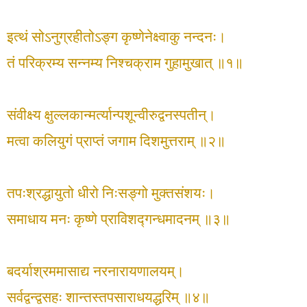
इत्थं सोऽनुग्रहीतोऽङ्ग कृष्णेनेक्ष्वाकु नन्दनः।
तं परिक्रम्य सन्नम्य निश्चक्राम गुहामुखात् ॥१॥
संवीक्ष्य क्षुल्लकान्मर्त्यान्पशून्वीरुद्वनस्पतीन्।
मत्वा कलियुगं प्राप्तं जगाम दिशमुत्तराम् ॥२॥
तपःश्रद्धायुतो धीरो निःसङ्गो मुक्तसंशयः।
समाधाय मनः कृष्णे प्राविशद्गन्धमादनम् ॥३॥
बदर्याश्रममासाद्य नरनारायणालयम्।
सर्वद्वन्द्वसहः शान्तस्तपसाराधयद्धरिम् ॥४॥