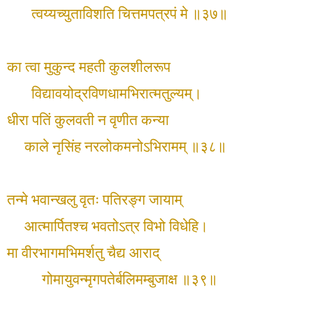
त्वय्यच्युताविशति चित्तमपत्रपं मे ॥३७॥
का त्वा मुकुन्द महती कुलशीलरूप
विद्यावयोद्रविणधामभिरात्मतुल्यम्।
धीरा पतिं कुलवती न वृणीत कन्या
काले नृसिंह नरलोकमनोऽभिरामम् ॥३८॥
तन्मे भवान्खलु वृतः पतिरङ्ग जायाम्
आत्मार्पितश्च भवतोऽत्र विभो विधेहि।
मा वीरभागमभिमर्शतु चैद्य आराद्
गोमायुवन्मृगपतेर्बलिमम्बुजाक्ष ॥३९॥