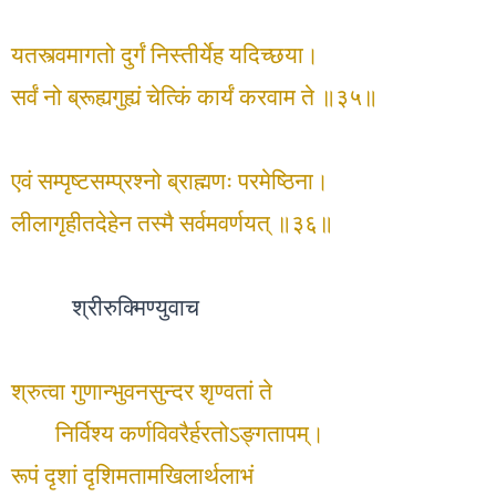
यतस्त्वमागतो दुर्गं निस्तीर्येह यदिच्छया।
सर्वं नो ब्रूह्यगुह्यं चेत्किं कार्यं करवाम ते ॥३५॥
एवं सम्पृष्टसम्प्रश्नो ब्राह्मणः परमेष्ठिना।
लीलागृहीतदेहेन तस्मै सर्वमवर्णयत् ॥३६॥
श्रीरुक्मिण्युवाच
श्रुत्वा गुणान्भुवनसुन्दर शृण्वतां ते
निर्विश्य कर्णविवरैर्हरतोऽङ्गतापम्।
रूपं दृशां दृशिमतामखिलार्थलाभं