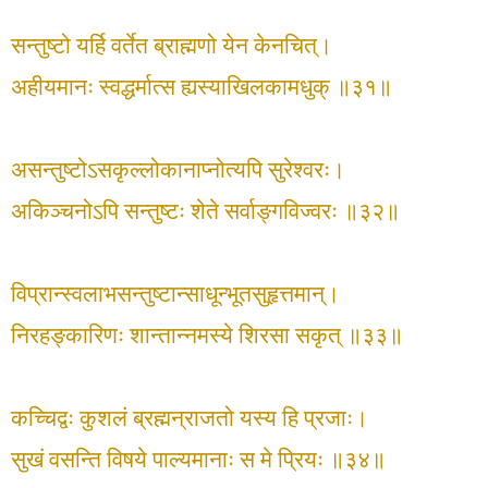
सन्तुष्टो यर्हि वर्तेत ब्राह्मणो येन केनचित्।
अहीयमानः स्वद्धर्मात्स ह्यस्याखिलकामधुक् ॥३१॥
असन्तुष्टोऽसकृल्लोकानाप्नोत्यपि सुरेश्वरः।
अकिञ्चनोऽपि सन्तुष्टः शेते सर्वाङ्गविज्वरः ॥३२॥
विप्रान्स्वलाभसन्तुष्टान्साधून्भूतसुहृत्तमान्।
निरहङ्कारिणः शान्तान्नमस्ये शिरसा सकृत् ॥३३॥
कच्चिद्वः कुशलं ब्रह्मन्राजतो यस्य हि प्रजाः।
सुखं वसन्ति विषये पाल्यमानाः स मे प्रियः ॥३४॥