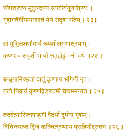
सोपश्रुत्य मुकुन्दस्य रूपवीर्यगुणश्रियः।
गृहागतैर्गीयमानास्तं मेने सदृशं पतिम् ॥२३॥
तां बुद्धिलक्षणौदार्य रूपशीलगुणाश्रयाम्।
कृष्णश्च सदृशीं भार्यां समुद्वोढुं मनो दधे ॥२४॥
बन्धूनामिच्छतां दातुं कृष्णाय भगिनीं नृप।
ततो निवार्य कृष्णद्विड्रुक्मी चैद्यममन्यत ॥२५॥
तदवेत्यासितापाङ्गी वैदर्भी दुर्मना भृशम्।
विचिन्त्याप्तं द्विजं कञ्चित्कृष्णाय प्राहिणोद्द्रुतम् ॥२६॥