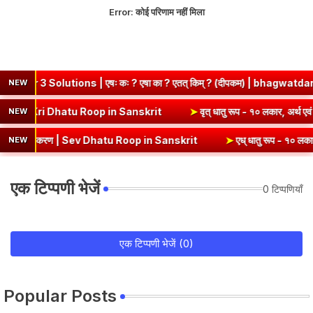
Error:
कोई परिणाम नहीं मिला
ons | एषः कः ? एषा का ? एतत् किम् ? (दीपकम) | bhagwatdarshan.com
NEW
१० लकार, अर्थ एवं व्याकरण | Kri Dhatu Roop in Sanskrit
➤
वृत् धातु रूप
NEW
्याकरण | Sev Dhatu Roop in Sanskrit
➤
एध् धातु रूप - १० लकार, अर्थ एवं
NEW
एक टिप्पणी भेजें
0 टिप्पणियाँ
एक टिप्पणी भेजें (0)
Popular Posts