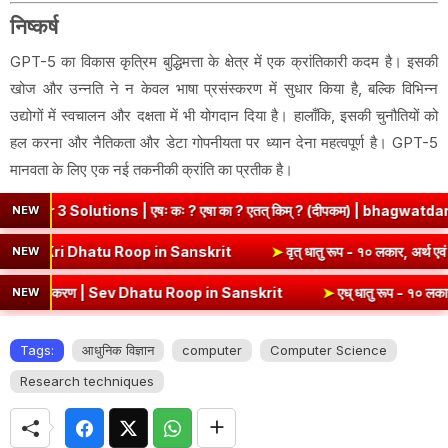
निष्कर्ष
GPT-5 का विकास कृत्रिम बुद्धिमत्ता के क्षेत्र में एक क्रांतिकारी कदम है। इसकी
खोज और उन्नति ने न केवल भाषा प्रसंस्करण में सुधार किया है, बल्कि विभिन्न
उद्योगों में स्वचालन और दक्षता में भी योगदान दिया है। हालाँकि, इसकी चुनौतियों को
हल करना और नैतिकता और डेटा गोपनीयता पर ध्यान देना महत्वपूर्ण है। GPT-5
मानवता के लिए एक नई तकनीकी क्रांति का प्रतीक है।
ons | एषः कः ? एषा का ? एतत् किम् ? (दीपकम) | bhagwatdarshan.com
NEW
१० लकार, अर्थ एवं व्याकरण | Kri Dhatu Roop in Sanskrit
➤
वृत् धातु रूप
NEW
्याकरण | Sev Dhatu Roop in Sanskrit
➤
एध् धातु रूप - १० लकार, अर्थ एवं
NEW
Tags:
आधुनिक विज्ञान
computer
Computer Science
Research techniques