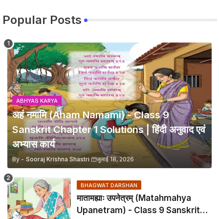
Popular Posts
ABHYAS KARYA
अहं नमामि (Aham Namami) - Class 9
Sanskrit Chapter 1 Solutions | हिंदी अनुवाद एवं
अभ्यास कार्य
By -
Sooraj Krishna Shastri
जुलाई 18, 2026
BHAGWAT DARSHAN
मातामह्याः उपनेत्रम् (Matahmahya
Upanetram) - Class 9 Sanskrit