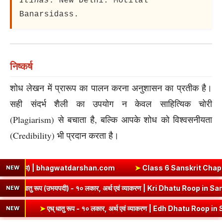
Itihas
. New Delhi: Motilal
Banarsidass.
निष्कर्ष
शोध लेखन में प्रारूप का पालन करना अनुशासन का प्रतीक है।
सही संदर्भ शैली का उपयोग न केवल साहित्यिक चोरी
(Plagiarism) से बचाता है, बल्कि आपके शोध को विश्वसनीयता
(Credibility) भी प्रदान करता है।
कम) | bhagwatdarshan.com
➤
Class 6 Sanskrit Chapter 2 Solutio
NEW
बीरदास
➤
कृ धातु रूप (उभयपदी) - १० लकार, अर्थ एवं व्याकरण | Kri Dhat
NEW
➤
एध् धातु रूप - १० लकार, अर्थ एवं व्याकरण | Edh Dhatu Roop in Sanskrit
NEW