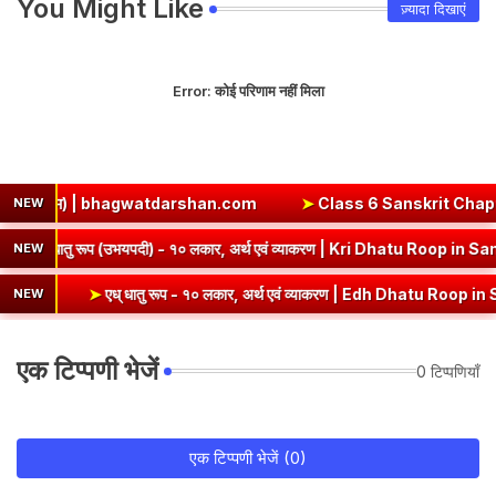
You Might Like
ज़्यादा दिखाएं
Error:
कोई परिणाम नहीं मिला
कम) | bhagwatdarshan.com
➤
Class 6 Sanskrit Chapter 2 Solutio
NEW
बीरदास
➤
कृ धातु रूप (उभयपदी) - १० लकार, अर्थ एवं व्याकरण | Kri Dhat
NEW
➤
एध् धातु रूप - १० लकार, अर्थ एवं व्याकरण | Edh Dhatu Roop in Sanskrit
NEW
एक टिप्पणी भेजें
0 टिप्पणियाँ
एक टिप्पणी भेजें (0)