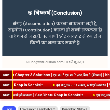
🎯 निष्कर्ष (Conclusion)
संग्रह (Accumulation) करना सफलता नहीं है,
सहयोग (Contribution) करना ही सच्ची सफलता है।
चाहे धन से न सही, पर वाणी और व्यवहार से हम रोज
किसी का भला कर सकते हैं।
© BhagwatDarshan.com | ॥ इति शुभम् ॥
er 3 Solutions | एषः कः ? एषा का ? एतत् किम् ? (दीपकम) | bhagwatdar
NEW
्थ एवं व्याकरण | Kri Dhatu Roop in Sanskrit
➤
वृत् धातु रूप - १० लकार,
NEW
अर्थ एवं व्याकरण | Sev Dhatu Roop in Sanskrit
➤
एध् धातु रूप - १० लकार
NEW
Tags:
Etavajjanmasaphalyam
Paropkar Shloka