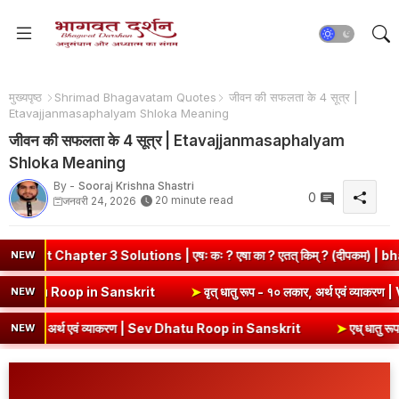
मुख्यपृष्ठ
Shrimad Bhagavatam Quotes
जीवन की सफलता के 4 सूत्र |
Etavajjanmasaphalyam Shloka Meaning
जीवन की सफलता के 4 सूत्र | Etavajjanmasaphalyam
Shloka Meaning
By -
Sooraj Krishna Shastri
0
20 minute read
जनवरी 24, 2026
er 3 Solutions | एषः कः ? एषा का ? एतत् किम् ? (दीपकम) | bhagwatdar
NEW
्थ एवं व्याकरण | Kri Dhatu Roop in Sanskrit
➤
वृत् धातु रूप - १० लकार,
NEW
अर्थ एवं व्याकरण | Sev Dhatu Roop in Sanskrit
➤
एध् धातु रूप - १० लकार
NEW