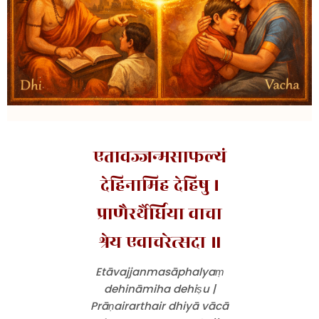
एतावज्जन्मसाफल्यं
देहिनामिह देहिषु ।
प्राणैरर्थैर्धिया वाचा
श्रेय एवाचरेत्सदा ॥
Etāvajjanmasāphalyaṃ
dehināmiha dehiṣu |
Prāṇairarthair dhiyā vācā