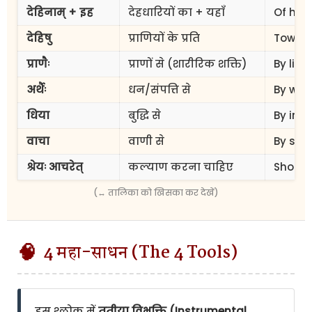
देहिनाम् + इह
देहधारियों का + यहाँ
Of hum
देहिषु
प्राणियों के प्रति
Toward
प्राणैः
प्राणों से (शारीरिक शक्ति)
By life
अर्थैः
धन/संपत्ति से
By wea
धिया
बुद्धि से
By int
वाचा
वाणी से
By spe
श्रेयः आचरेत्
कल्याण करना चाहिए
Should
(↔ तालिका को खिसका कर देखें)
🧠
4 महा-साधन (The 4 Tools)
इस श्लोक में
तृतीया विभक्ति (Instrumental