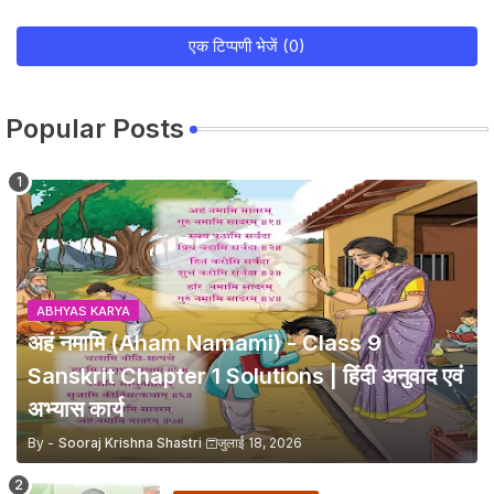
एक टिप्पणी भेजें (0)
Popular Posts
ABHYAS KARYA
अहं नमामि (Aham Namami) - Class 9
Sanskrit Chapter 1 Solutions | हिंदी अनुवाद एवं
अभ्यास कार्य
By -
Sooraj Krishna Shastri
जुलाई 18, 2026