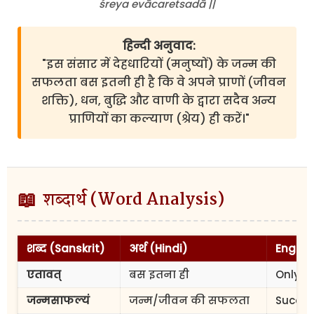
śreya evācaretsadā ||
हिन्दी अनुवाद:
"इस संसार में देहधारियों (मनुष्यों) के जन्म की
सफलता बस इतनी ही है कि वे अपने प्राणों (जीवन
शक्ति), धन, बुद्धि और वाणी के द्वारा सदैव अन्य
प्राणियों का कल्याण (श्रेय) ही करें।"
📖
शब्दार्थ (Word Analysis)
शब्द (Sanskrit)
अर्थ (Hindi)
Englis
एतावत्
बस इतना ही
Only t
जन्मसाफल्यं
जन्म/जीवन की सफलता
Success