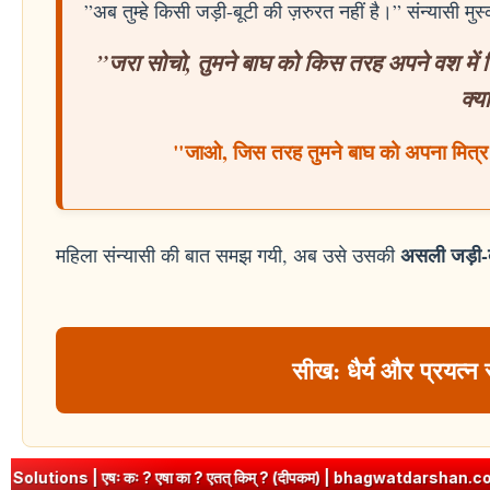
”अब तुम्हे किसी जड़ी-बूटी की ज़रुरत नहीं है।” संन्यासी मु
”जरा सोचो, तुमने बाघ को किस तरह अपने वश में क
क्य
"जाओ, जिस तरह तुमने बाघ को अपना मित्र 
असली जड़ी-ब
महिला संन्यासी की बात समझ गयी, अब उसे उसकी
सीख: धैर्य और प्रयत्न 
ा ? एतत् किम् ? (दीपकम) | bhagwatdarshan.com
➤
Class 6 Sanskri