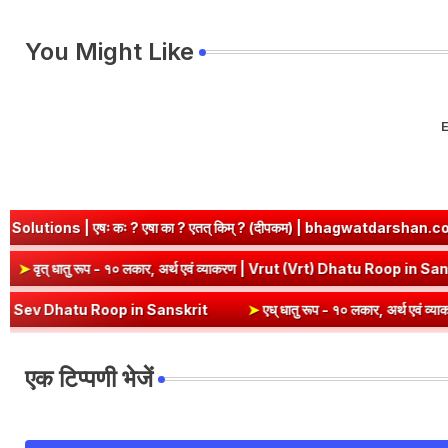
You Might Like
E
ा ? एतत् किम् ? (दीपकम) | bhagwatdarshan.com
➤
Class 6 Sanskri
Dhatu Roop in Sanskrit
➤
वृत् धातु रूप - १० लकार, अर्थ एवं व्याकरण | Vr
 in Sanskrit
➤
एध् धातु रूप - १० लकार, अर्थ एवं व्याकरण | Edh Dhatu Ro
एक टिप्पणी भेजें