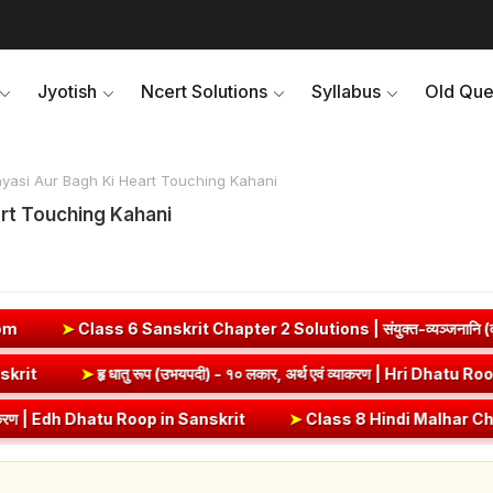
Jyotish
Ncert Solutions
Syllabus
Old Que
nyasi Aur Bagh Ki Heart Touching Kahani
art Touching Kahani
t Chapter 2 Solutions | संयुक्त-व्यञ्जनानि (दीपकम) | bhagwatdarsh
ut (Vrt) Dhatu Roop in Sanskrit
➤
हृ धातु रूप (उभयपदी) - १० लकार, अर्थ
op in Sanskrit
➤
Class 8 Hindi Malhar Chapter 4 Haridwar | हरिद्वार पा