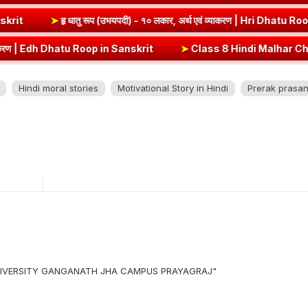
ut (Vrt) Dhatu Roop in Sanskrit
➤
हृ धातु रूप (उभयपदी) - १० लकार, अर्थ
op in Sanskrit
➤
Class 8 Hindi Malhar Chapter 4 Haridwar | हरिद्वार पा
Hindi moral stories
Motivational Story in Hindi
Prerak prasan
 UNIVERSITY GANGANATH JHA CAMPUS PRAYAGRAJ"