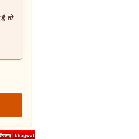
है, तो
an.com
➤
ज्ञा धातु रूप (उभयपदी) - १० लकार, अर्थ एवं व्याकरण | Jna Dhat