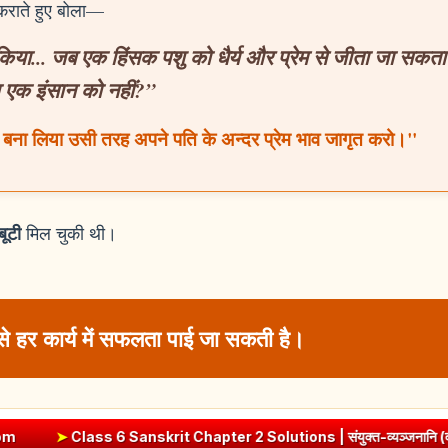
स्कराते हुए बोला—
िया... जब एक हिंसक पशु को धैर्य और प्रेम से जीता जा सकता 
ा एक इंसान को नहीं?”
बना लिया उसी तरह अपने पति के अन्दर प्रेम भाव जागृत करो।"
ूटी
मिल चुकी थी।
से हर कार्य में सफलता पाई जा सकती है।
t Chapter 2 Solutions | संयुक्त-व्यञ्जनानि (दीपकम) | bhagwatdarsh