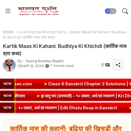
मुख्यपृष्ठ
Lord Krishna Khichdi Story
Kartik Maas Ki Kahani: Budhiya
Ki Khichdi (कार्तिक मास व्रत कथा)
Kartik Maas Ki Kahani: Budhiya Ki Khichdi (कार्तिक मास
व्रत कथा)
By -
Sooraj Krishna Shastri
0
7 minute read
फ़रवरी 19, 2026
com
➤
Class 6 Sanskrit Chapter 2 Solutions | संयुक्त-व्यञ्जना
NEW
estion Answer | कबीरदास
➤
कृ धातु रूप (उभयपदी) - १० लकार, अर्थ एव
NEW
 १० लकार, अर्थ एवं व्याकरण | Edh Dhatu Roop in Sanskrit
➤
Class 8 Hind
NEW
कार्तिक मास की कहानी: बुढ़िया की खिचड़ी और