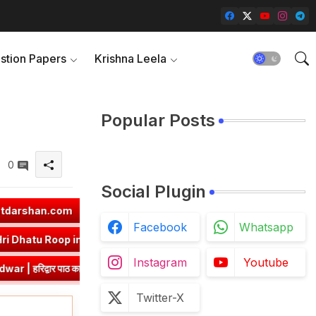
stion Papers
Krishna Leela
Popular Posts
0
Social Plugin
➤
ज्ञा धातु रूप (उभयपदी) - १० लकार, अर्थ एवं व्याकरण | Jna Dhatu Roop in
Facebook
Whatsapp
ार, अर्थ एवं व्याकरण | Hri Dhatu Roop in Sanskrit
➤
नी धातु रूप (उभयपद
Instagram
Youtube
ांश एवं प्रश्नोत्तर
➤
Class 8 Hindi Malhar Chapter 3 Ek Aashirwad | 
Twitter-X