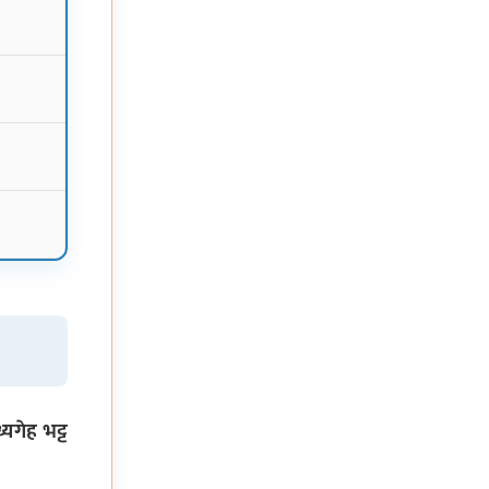
्यगेह भट्ट