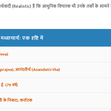
यथार्थवादी (Realistic) है कि आधुनिक विचारक भी उनके तर्कों के सामन
 मध्वाचार्य: एक दृष्टि में
deva)
urnaprajna), आनंदतीर्थ (Anandatirtha)
ई. (79 वर्ष)
डुपी के निकट), कर्नाटक