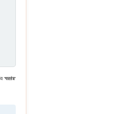
जीव
'परतंत्र'