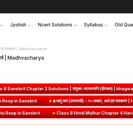
Jyotish
Ncert Solutions
Syllabus
Old Que
त्ववाद के महाचार्य | Madhvacharya
े महाचार्य | Madhvacharya
er 2 Solutions | संयुक्त-व्यञ्जनानि (दीपकम) | bhagwatdarshan.com
ाकरण | Vrut (Vrt) Dhatu Roop in Sanskrit
➤
हृ धातु रूप (उभयपदी) - १० लक
nskrit
➤
Class 8 Hindi Malhar Chapter 4 Haridwar | हरिद्वार पाठ का सार