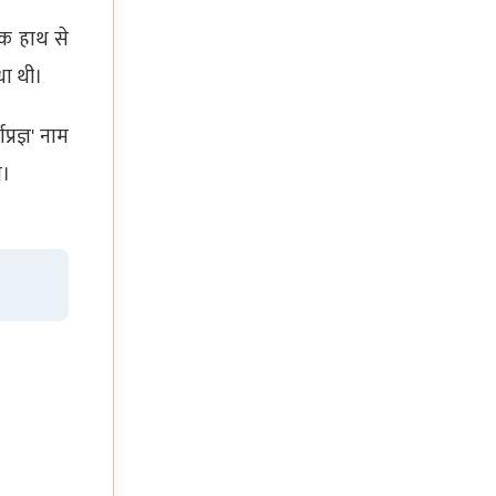
एक हाथ से
धा थी।
णप्रज्ञ' नाम
ा।