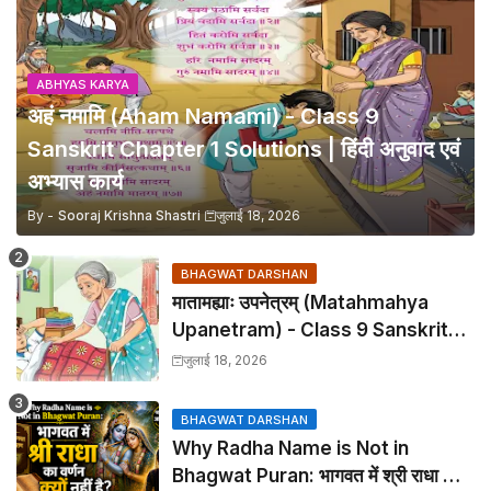
ABHYAS KARYA
अहं नमामि (Aham Namami) - Class 9
Sanskrit Chapter 1 Solutions | हिंदी अनुवाद एवं
अभ्यास कार्य
By -
Sooraj Krishna Shastri
जुलाई 18, 2026
BHAGWAT DARSHAN
मातामह्याः उपनेत्रम् (Matahmahya
Upanetram) - Class 9 Sanskrit
Chapter 2 Translation &
जुलाई 18, 2026
Solutions
BHAGWAT DARSHAN
Why Radha Name is Not in
Bhagwat Puran: भागवत में श्री राधा का