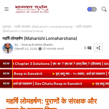
मुख्यपृष्ठ
महर्षि लोमहर्षण (Maharishi Lomaharshana)
महर्षि लोमहर्षण
(Maharishi Lomaharshana)
महर्षि लोमहर्षण (Maharishi Lomaharshana)
By -
Sooraj Krishna Shastri
0
20 minute read
फ़रवरी 03, 2026
ter 3 Solutions | एषः कः ? एषा का ? एतत् किम् ? (दीपकम) | bhagwatda
NEW
थ एवं व्याकरण | Kri Dhatu Roop in Sanskrit
➤
वृत् धातु रूप - १० लकार, 
NEW
 अर्थ एवं व्याकरण | Sev Dhatu Roop in Sanskrit
➤
एध् धातु रूप - १० लका
NEW
महर्षि लोमहर्षण: पुराणों के संरक्षक और