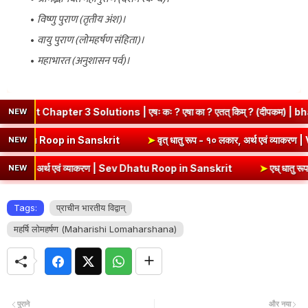
विष्णु पुराण (तृतीय अंश)।
वायु पुराण (लोमहर्षण संहिता)।
महाभारत (अनुशासन पर्व)।
ter 3 Solutions | एषः कः ? एषा का ? एतत् किम् ? (दीपकम) | bhagwatda
NEW
थ एवं व्याकरण | Kri Dhatu Roop in Sanskrit
➤
वृत् धातु रूप - १० लकार, 
NEW
 अर्थ एवं व्याकरण | Sev Dhatu Roop in Sanskrit
➤
एध् धातु रूप - १० लका
NEW
Tags:
प्राचीन भारतीय विद्वान्
महर्षि लोमहर्षण (Maharishi Lomaharshana)
पुराने
और नया