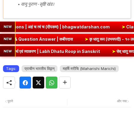
वायु पुराण - सृष्टि खंड।
 अहं च त्वं च (दीपकम) | bhagwatdarshan.com
➤
Class 6 Sanskri
NEW
pter 5 Summary & Question Answer | कबीरदास
➤
कृ धातु रूप (उ
NEW
अर्थ एवं व्याकरण | Labh Dhatu Roop in Sanskrit
➤
सेव् धातु रूप - १० लक
NEW
Tags:
प्राचीन भारतीय विद्वान्
महर्षि मरीचि (Maharishi Marichi)
पुराने
और नया