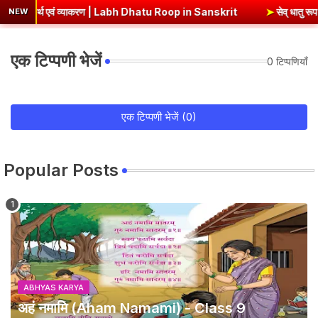
अर्थ एवं व्याकरण | Labh Dhatu Roop in Sanskrit
➤
सेव् धातु रूप - १० लक
NEW
एक टिप्पणी भेजें
0 टिप्पणियाँ
एक टिप्पणी भेजें (0)
Popular Posts
ABHYAS KARYA
अहं नमामि (Aham Namami) - Class 9