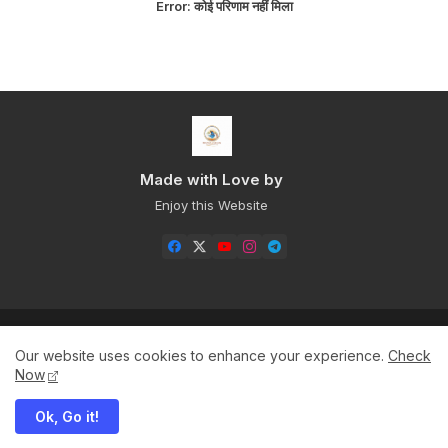
Error:
कोई परिणाम नहीं मिला
Made with Love by
Enjoy this Website
Home
About
Contact us
Privacy Policy
Our website uses cookies to enhance your experience.
Check
Sitemap+
Now
Ok, Go it!
All Right Reserved Copyright ©