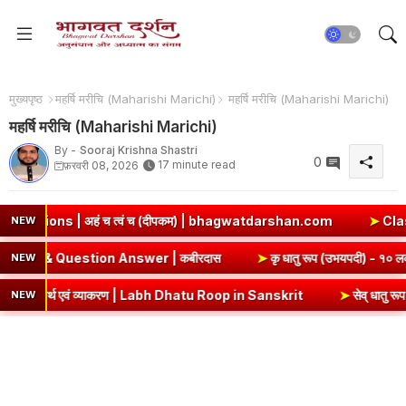
मुख्यपृष्ठ
महर्षि मरीचि (Maharishi Marichi)
महर्षि मरीचि (Maharishi Marichi)
महर्षि मरीचि (Maharishi Marichi)
By -
Sooraj Krishna Shastri
0
17 minute read
फ़रवरी 08, 2026
 अहं च त्वं च (दीपकम) | bhagwatdarshan.com
➤
Class 6 Sanskri
NEW
pter 5 Summary & Question Answer | कबीरदास
➤
कृ धातु रूप (उ
NEW
अर्थ एवं व्याकरण | Labh Dhatu Roop in Sanskrit
➤
सेव् धातु रूप - १० लक
NEW