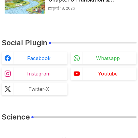
Solutions
जुलाई 18, 2026
Social Plugin
Facebook
Whatsapp
Instagram
Youtube
Twitter-X
Science