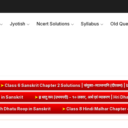
Jyotish
Ncert Solutions
Syllabus
Old Que
 Chapter 2 Solutions | संयुक्त-व्यञ्जनानि (दीपकम) | bhagwatdarshan
Vrut (Vrt) Dhatu Roop in Sanskrit
➤
हृ धातु रूप (उभयपदी) - १० लकार, अर
 in Sanskrit
➤
Class 8 Hindi Malhar Chapter 4 Haridwar | हरिद्वार पाठ 