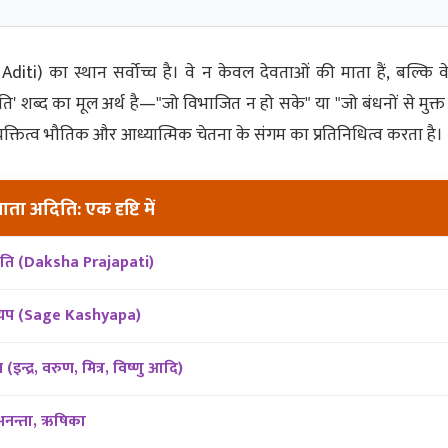
iti) का स्थान सर्वोच्च है। वे न केवल देवताओं की माता हैं, बल्कि व
अदिति' शब्द का मूल अर्थ है—"जो विभाजित न हो सके" या "जो बंधनों से मुक्त हो
 व्यक्तित्व भौतिक और आध्यात्मिक चेतना के संगम का प्रतिनिधित्व करता है।
ाता अदिति: एक दृष्टि में
जापति (Daksha Prajapati)
श्यप (Sage Kashyapa)
(इन्द्र, वरुण, मित्र, विष्णु आदि)
अनन्ता, ऋषिका