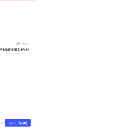
और नया
ेव (Maharishi Deva)
ज़्यादा दिखाएं