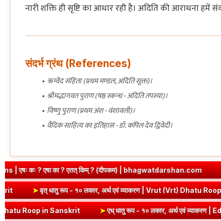
नारी शक्ति ही सृष्टि का आधार रही है। अदिति की आराधना हमें संक
संदर्भ ग्रंथ (References)
ऋग्वेद संहिता (प्रथम मण्डल, अदिति सूक्त)।
श्रीमद्भागवत पुराण (षष्ठ स्कन्ध - अदिति तपस्या)।
विष्णु पुराण (प्रथम अंश - वंशावली)।
वैदिक साहित्य का इतिहास - डॉ. कपिल देव द्विवेदी।
 ? एतत् किम् ? (दीपकम) | bhagwatdarshan.com
➤
Class 6 Sanskrit
i Dhatu Roop in Sanskrit
➤
वृत् धातु रूप - १० लकार, अर्थ एवं व्याकरण | 
n Sanskrit
➤
एध् धातु रूप - १० लकार, अर्थ एवं व्याकरण | Edh Dhatu Roop