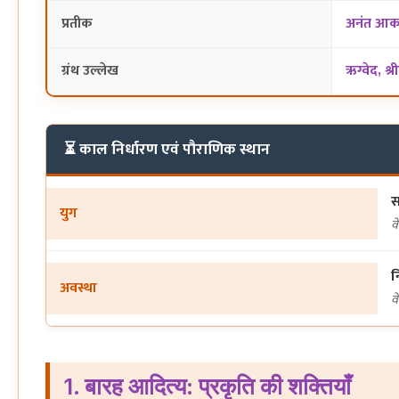
प्रतीक
अनंत आका
ग्रंथ उल्लेख
ऋग्वेद, श्
⏳ काल निर्धारण एवं पौराणिक स्थान
स
युग
वे
न
अवस्था
वे
1. बारह आदित्य: प्रकृति की शक्तियाँ