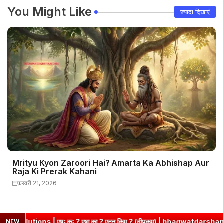
You Might Like
ज़्यादा दिखाएं
Mrityu Kyon Zaroori Hai? Amarta Ka Abhishap Aur
Raja Ki Prerak Kahani
फ़रवरी 21, 2026
ः ? एषा का ? एतत् किम् ? (दीपकम) | bhagwatdarshan.com
➤
Class 
NEW