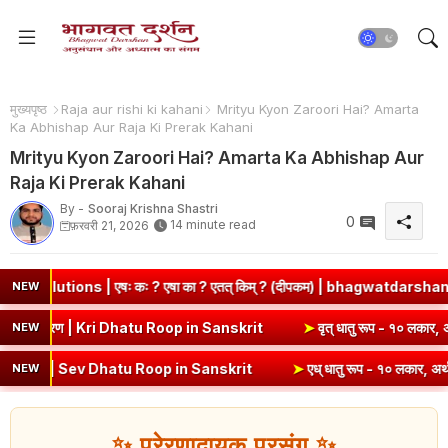
मुख्यपृष्ठ
Raja aur rishi ki kahani
Mrityu Kyon Zaroori Hai? Amarta
Ka Abhishap Aur Raja Ki Prerak Kahani
Mrityu Kyon Zaroori Hai? Amarta Ka Abhishap Aur
Raja Ki Prerak Kahani
By -
Sooraj Krishna Shastri
0
14 minute read
फ़रवरी 21, 2026
ः ? एषा का ? एतत् किम् ? (दीपकम) | bhagwatdarshan.com
➤
Class 
NEW
(उभयपदी) - १० लकार, अर्थ एवं व्याकरण | Kri Dhatu Roop in Sanskrit
➤
वृ
NEW
v Dhatu Roop in Sanskrit
➤
एध् धातु रूप - १० लकार, अर्थ एवं व्याकरण |
NEW
✨ प्रेरणादायक प्रसंग ✨