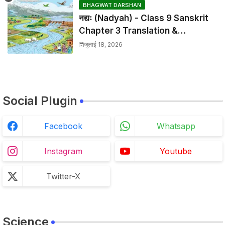
BHAGWAT DARSHAN
नद्यः (Nadyah) - Class 9 Sanskrit
Chapter 3 Translation &
Solutions
जुलाई 18, 2026
Social Plugin
Facebook
Whatsapp
Instagram
Youtube
Twitter-X
Science