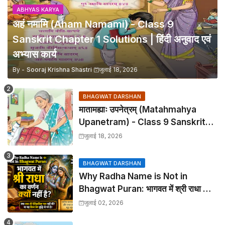
ABHYAS KARYA
अहं नमामि (Aham Namami) - Class 9
Sanskrit Chapter 1 Solutions | हिंदी अनुवाद एवं
अभ्यास कार्य
By -
Sooraj Krishna Shastri
जुलाई 18, 2026
BHAGWAT DARSHAN
मातामह्याः उपनेत्रम् (Matahmahya
Upanetram) - Class 9 Sanskrit
Chapter 2 Translation &
जुलाई 18, 2026
Solutions
BHAGWAT DARSHAN
Why Radha Name is Not in
Bhagwat Puran: भागवत में श्री राधा का
वर्णन क्यों नहीं है?
जुलाई 02, 2026