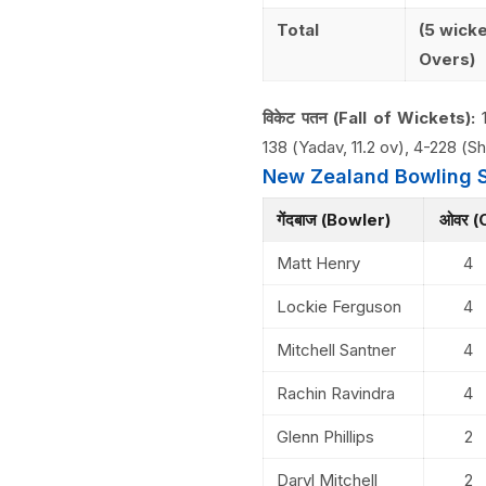
Total
(5 wicke
Overs)
विकेट पतन (Fall of Wickets):
1
138 (Yadav, 11.2 ov), 4-228 (S
New Zealand Bowling S
गेंदबाज (Bowler)
ओवर (
Matt Henry
4
Lockie Ferguson
4
Mitchell Santner
4
Rachin Ravindra
4
Glenn Phillips
2
Daryl Mitchell
2