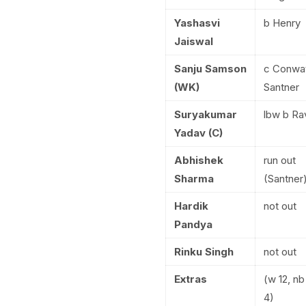
Yashasvi
b Henry
Jaiswal
Sanju Samson
c Conwa
(WK)
Santner
Suryakumar
lbw b Ra
Yadav (C)
Abhishek
run out
Sharma
(Santner
Hardik
not out
Pandya
Rinku Singh
not out
Extras
(w 12, nb 
4)