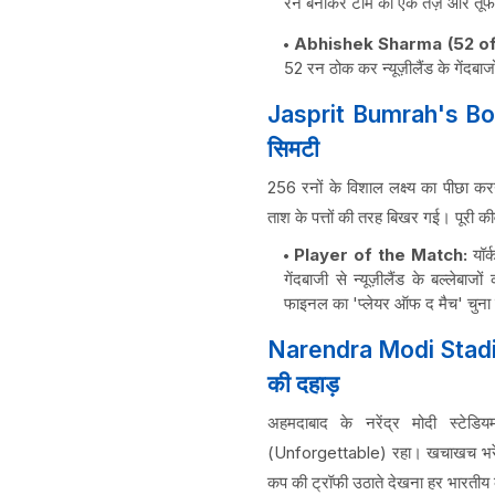
रन बनाकर टीम को एक तेज़ और तूफ
Abhishek Sharma (52 off
52 रन ठोक कर न्यूज़ीलैंड के गेंदबा
Jasprit Bumrah's Bowli
सिमटी
256 रनों के विशाल लक्ष्य का पीछा कर
ताश के पत्तों की तरह बिखर गई। पूरी क
Player of the Match:
यॉर
गेंदबाजी से न्यूज़ीलैंड के बल्लेब
फाइनल का 'प्लेयर ऑफ द मैच' चुना
Narendra Modi Stadium: व
की दहाड़
अहमदाबाद के नरेंद्र मोदी स्टेडि
(Unforgettable) रहा। खचाखच भरे दुनि
कप की ट्रॉफी उठाते देखना हर भारतीय