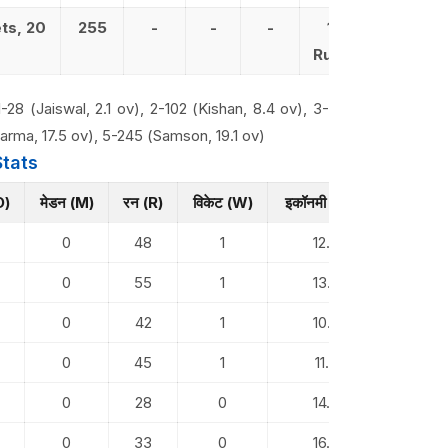
ts, 20
255
-
-
-
12.75
Run Rate
-28 (Jaiswal, 2.1 ov), 2-102 (Kishan, 8.4 ov), 3-
harma, 17.5 ov), 5-245 (Samson, 19.1 ov)
tats
O)
मेडन (M)
रन (R)
विकेट (W)
इकॉनमी (Econ)
0
48
1
12.00
0
55
1
13.75
0
42
1
10.50
0
45
1
11.25
0
28
0
14.00
0
33
0
16.50