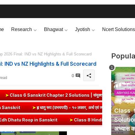
me
Research
Bhagwat
Jyotish
Ncert Solutions
Popula
 2026 Final: IND vs NZ Highlights & Full Scorecard
: IND vs NZ Highlights & Full Scorecard
0
 read
ABHYAS KA
Chapter 2 Solutions | संयुक्त-व्यञ्जनानि (दीपकम) | bhagwatdarshan
अहं नम
Vrut (Vrt) Dhatu Roop in Sanskrit
➤
हृ धातु रूप (उभयपदी) - १० लकार, अर
Class 
Solutio
 in Sanskrit
➤
Class 8 Hindi Malhar Chapter 4 Haridwar | हरिद्वार पाठ 
अभ्यास का