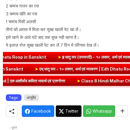
2 चम्मच गाजर का रस
3 चम्मच खीरे का रस
1 चम्मच पिसी अलसी
तीनो को आपस में मिला कर सुबह खाली पेट खा लें।
इसे खाने के आधे घंटे बाद तक कुछ नही खाना है।
ये इलाज़ रोज सुबह खाली पेट कर लें 7 दिन में परिणाम देख लें।
Roop in Sanskrit
➤
हृ धातु रूप (उभयपदी) - १० लकार, अर्थ एवं व्याकरण | H
v Dhatu Roop in Sanskrit
➤
एध् धातु रूप - १० लकार, अर्थ एवं व्याकरण |
ता भावार्थ एवं प्रश्नोत्तर
➤
Class 8 Hindi Malhar Chapter 2 Do Gaurai
Tags:
आयुर्वेद
Facebook
Twitter
Whatsapp
पुराने