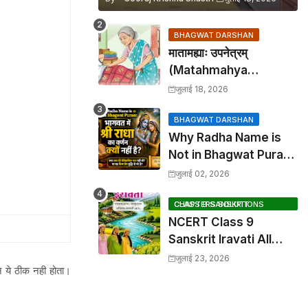
BHAGWAT DARSHAN
मातामह्याः उपनेत्रम्
(Matahmahya
Upanetram) - Class 9
जुलाई 18, 2026
Sanskrit Chapter 2
Translation &
BHAGWAT DARSHAN
Why Radha Name is
Solutions
Not in Bhagwat Puran:
भागवत में श्री राधा का वर्णन क्यों
जुलाई 02, 2026
नहीं है?
CLASS 9 SANSKRIT CHAPTERS SOLUTIONS
NCERT Class 9
Sanskrit Iravati All
Chapters, Hindi
जुलाई 23, 2026
न ये ठीक नही होता।
Anuvad & Solutions
Index