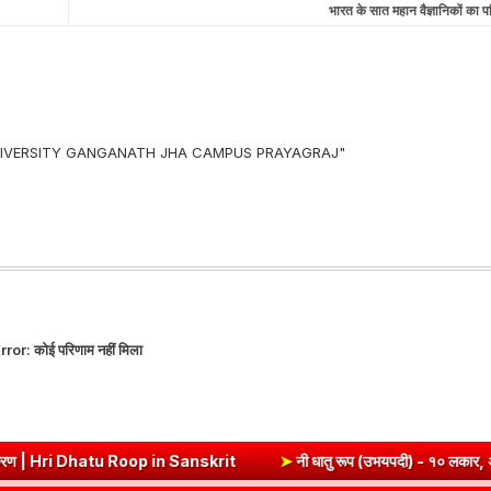
भारत के सात महान वैज्ञानिकों का प
 UNIVERSITY GANGANATH JHA CAMPUS PRAYAGRAJ"
rror:
कोई परिणाम नहीं मिला
ri Dhatu Roop in Sanskrit
➤
नी धातु रूप (उभयपदी) - १० लकार, अर्थ एवं व