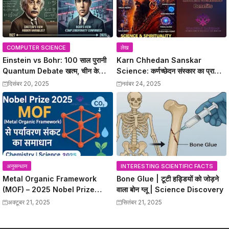
COMPUTER SCIENCE
लेख
Einstein vs Bohr: 100 साल पुरानी
Karn Chhedan Sanskar
Quantum Debate खत्म, चीन के
Science: कर्णच्छेदन संस्कार का प्राचीन
वैज्ञानिकों ने Bohr को सही साबित किया
ज्ञान और Modern Scientific
दिसंबर 20, 2025
नवंबर 24, 2025
Benefits
अनुसन्धान
INTERESTING SCIENTIFIC FACTS
Metal Organic Framework
Bone Glue | टूटी हड्डियों को जोड़ने
(MOF) – 2025 Nobel Prize
वाला बोन ग्लू | Science Discovery
विजेताओं की क्रांतिकारी खोज
अक्टूबर 21, 2025
सितंबर 21, 2025