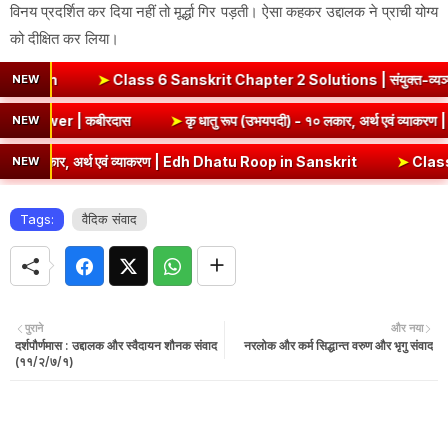
विनय प्रदर्शित कर दिया नहीं तो मूर्द्धा गिर पड़ती। ऐसा कहकर उद्दालक ने प्राची योग्य
को दीक्षित कर लिया।
ass 6 Sanskrit Chapter 2 Solutions | संयुक्त-व्यञ्जनानि (दीपकम) | 
NEW
mmary & Question Answer | कबीरदास
➤
कृ धातु रूप (उभयपदी) - १० 
NEW
्थ एवं व्याकरण | Edh Dhatu Roop in Sanskrit
➤
Class 8 Hindi Malhar Cha
NEW
Tags:
वैदिक संवाद
पुराने
और नया
दर्शपौर्णमास : उद्दालक और स्वैदायन शौनक संवाद
नरलोक और कर्म सिद्धान्त वरुण और भृगु संवाद
(११/२/७/१)