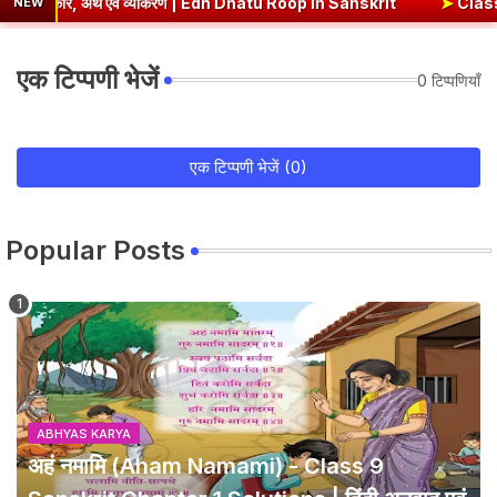
्थ एवं व्याकरण | Edh Dhatu Roop in Sanskrit
➤
Class 8 Hindi Malhar Cha
NEW
एक टिप्पणी भेजें
0 टिप्पणियाँ
एक टिप्पणी भेजें (0)
Popular Posts
ABHYAS KARYA
अहं नमामि (Aham Namami) - Class 9