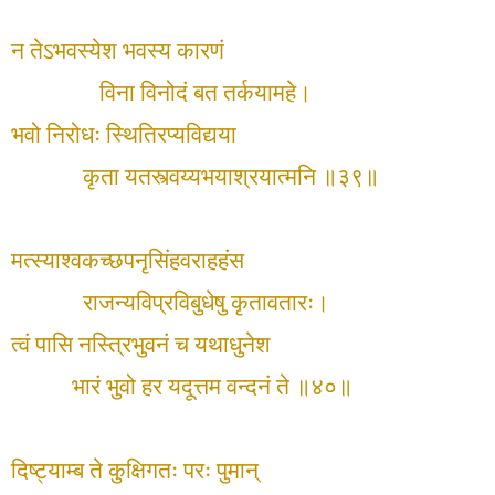
न तेऽभवस्येश भवस्य कारणं
विना विनोदं बत तर्कयामहे।
भवो निरोधः स्थितिरप्यविद्यया
कृता यतस्त्वय्यभयाश्रयात्मनि ॥३९॥
मत्स्याश्वकच्छपनृसिंहवराहहंस
राजन्यविप्रविबुधेषु कृतावतारः।
त्वं पासि नस्त्रिभुवनं च यथाधुनेश
भारं भुवो हर यदूत्तम वन्दनं ते ॥४०॥
दिष्ट्याम्ब ते कुक्षिगतः परः पुमान्