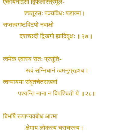
एकायनोऽसौ द्विफलस्त्रिमूल-
श्चतूरसः पञ्चविधः षडात्मा।
सप्तत्वगष्टविटपो नवाक्षो
दशच्छदी द्विखगो ह्यादिवृक्षः ॥२७॥
त्वमेक एवास्य सतः प्रसूति-
स्त्वं सन्निधानं त्वमनुग्रहश्च।
त्वन्मायया संवृतचेतसस्त्वां
पश्यन्ति नाना न विपश्चितो ये ॥२८॥
बिभर्षि रूपाण्यवबोध आत्मा
क्षेमाय लोकस्य चराचरस्य।