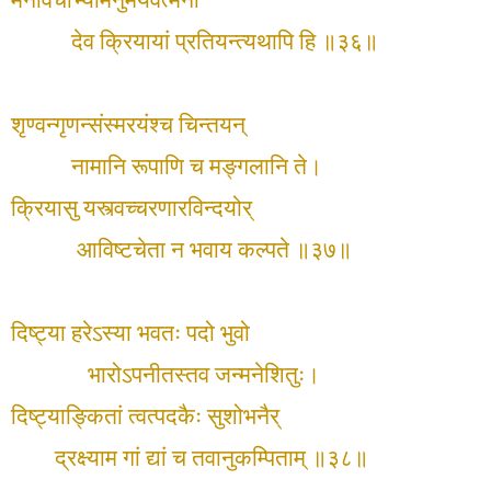
मनोवचोभ्यामनुमेयवर्त्मनो
देव क्रियायां प्रतियन्त्यथापि हि ॥३६॥
शृण्वन्गृणन्संस्मरयंश्च चिन्तयन्
नामानि रूपाणि च मङ्गलानि ते।
क्रियासु यस्त्वच्चरणारविन्दयोर्
आविष्टचेता न भवाय कल्पते ॥३७॥
दिष्ट्या हरेऽस्या भवतः पदो भुवो
भारोऽपनीतस्तव जन्मनेशितुः।
दिष्ट्याङ्कितां त्वत्पदकैः सुशोभनैर्
द्रक्ष्याम गां द्यां च तवानुकम्पिताम् ॥३८॥