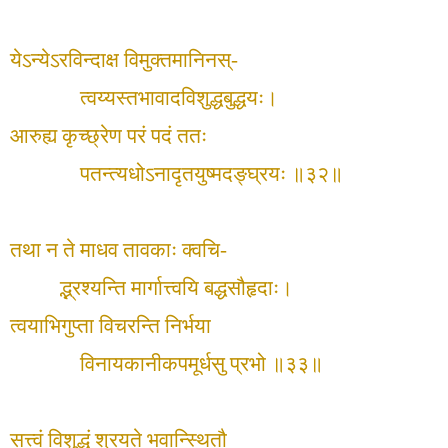
येऽन्येऽरविन्दाक्ष विमुक्तमानिनस्-
त्वय्यस्तभावादविशुद्धबुद्धयः।
आरुह्य कृच्छ्रेण परं पदं ततः
पतन्त्यधोऽनादृतयुष्मदङ्घ्रयः ॥३२॥
तथा न ते माधव तावकाः क्वचि-
द्भ्रश्यन्ति मार्गात्त्वयि बद्धसौहृदाः।
त्वयाभिगुप्ता विचरन्ति निर्भया
विनायकानीकपमूर्धसु प्रभो ॥३३॥
सत्त्वं विशुद्धं श्रयते भवान्स्थितौ