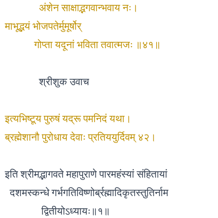
अंशेन साक्षाद्भगवान्भवाय नः।
माभूद्भयं भोजपतेर्मुमूर्षोर्
गोप्ता यदूनां भविता तवात्मजः ॥४१॥
श्रीशुक उवाच
इत्यभिष्टूय पुरुषं यद्रू पमनिदं यथा।
ब्रह्मेशानौ पुरोधाय देवाः प्रतिययुर्दिवम् ४२।
इति श्रीमद्भागवते महापुराणे पारमहंस्यां संहितायां
दशमस्कन्धे गर्भगतिविष्णोर्ब्रह्मादिकृतस्तुतिर्नाम
द्वितीयोऽध्यायः॥१॥