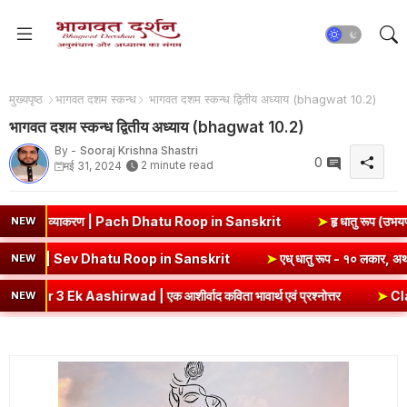
मुख्यपृष्ठ
भागवत दशम स्कन्ध
भागवत दशम स्कन्ध द्वितीय अध्याय (bhagwat 10.2)
भागवत दशम स्कन्ध द्वितीय अध्याय (bhagwat 10.2)
By -
Sooraj Krishna Shastri
0
2 minute read
मई 31, 2024
ाकरण | Pach Dhatu Roop in Sanskrit
➤
हृ धातु रूप (उभयपदी) - १० लकार, अ
NEW
रूप - १० लकार, अर्थ एवं व्याकरण | Sev Dhatu Roop in Sanskrit
➤
एध् धात
NEW
 | एक आशीर्वाद कविता भावार्थ एवं प्रश्नोत्तर
➤
Class 8 Hindi Malhar 
NEW