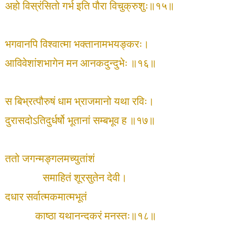
अहो विस्रंसितो गर्भ इति पौरा विचुक्रुशुः॥१५॥
भगवानपि विश्वात्मा भक्तानामभयङ्करः।
आविवेशांशभागेन मन आनकदुन्दुभेः ॥१६॥
स बिभ्रत्पौरुषं धाम भ्राजमानो यथा रविः।
दुरासदोऽतिदुर्धर्षो भूतानां सम्बभूव ह ॥१७॥
ततो जगन्मङ्गलमच्युतांशं
समाहितं शूरसुतेन देवी।
दधार सर्वात्मकमात्मभूतं
काष्ठा यथानन्दकरं मनस्तः॥१८॥