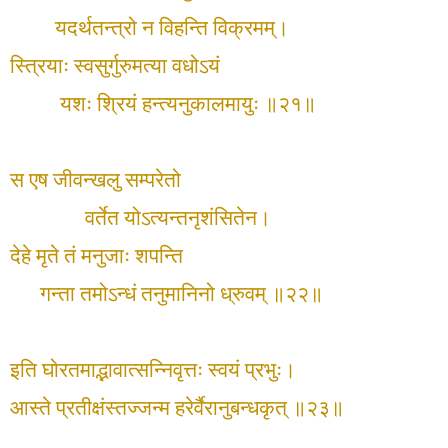
यदर्थतन्त्रो न विहन्ति विक्रमम्।
स्त्रियाः स्वसुर्गुरुमत्या वधोऽयं
यशः श्रियं हन्त्यनुकालमायुः ॥२१॥
स एष जीवन्खलु सम्परेतो
वर्तेत योऽत्यन्तनृशंसितेन।
देहे मृते तं मनुजाः शपन्ति
गन्ता तमोऽन्धं तनुमानिनो ध्रुवम् ॥२२॥
इति घोरतमाद्भावात्सन्निवृत्तः स्वयं प्रभुः।
आस्ते प्रतीक्षंस्तज्जन्म हरेर्वैरानुबन्धकृत् ॥२३॥