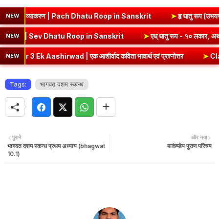
ाकरण | Pach Dhatu Roop in Sanskrit
➤
हृ धातु रूप (उभयपदी) - १० लकार, अ
NEW
रूप - १० लकार, अर्थ एवं व्याकरण | Sev Dhatu Roop in Sanskrit
➤
एध् धात
NEW
 | एक आशीर्वाद कविता भावार्थ एवं प्रश्नोत्तर
➤
Class 8 Hindi Malhar 
NEW
Tags:
भागवत दशम स्कन्ध
पुराने
और नया
भागवत दशम स्कन्ध प्रथम अध्याय (bhagwat
मार्कण्डेय पुराण परिचय
10.1)