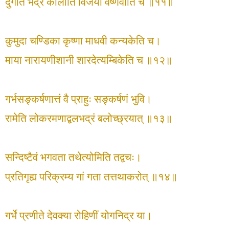
दुर्गेति भद्र कालीति विजया वैष्णवीति च ॥११॥
कुमुदा चण्डिका कृष्णा माधवी कन्यकेति च।
माया नारायणीशानी शारदेत्यम्बिकेति च ॥१२॥
गर्भसङ्कर्षणात्तं वै प्राहुः सङ्कर्षणं भुवि।
रामेति लोकरमणाद्बलभद्रं बलोच्छ्रयात् ॥१३॥
सन्दिष्टैवं भगवता तथेत्योमिति तद्वचः।
प्रतिगृह्य परिक्रम्य गां गता तत्तथाकरोत् ॥१४॥
गर्भे प्रणीते देवक्या रोहिणीं योगनिद्र या।