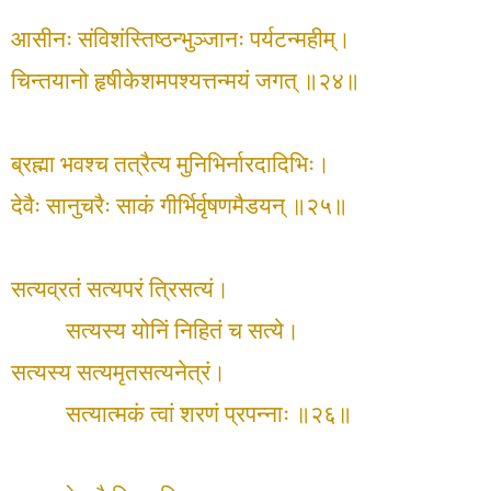
आसीनः संविशंस्तिष्ठन्भुञ्जानः पर्यटन्महीम्।
चिन्तयानो हृषीकेशमपश्यत्तन्मयं जगत् ॥२४॥
ब्रह्मा भवश्च तत्रैत्य मुनिभिर्नारदादिभिः।
देवैः सानुचरैः साकं गीर्भिर्वृषणमैडयन् ॥२५॥
सत्यव्रतं सत्यपरं त्रिसत्यं।
सत्यस्य योनिं निहितं च सत्ये।
सत्यस्य सत्यमृतसत्यनेत्रं।
सत्यात्मकं त्वां शरणं प्रपन्नाः ॥२६॥