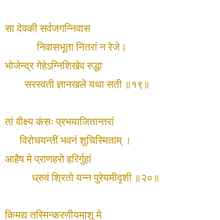
सा देवकी सर्वजगन्निवास
निवासभूता नितरां न रेजे।
भोजेन्द्र गेहेऽग्निशिखेव रुद्धा
सरस्वती ज्ञानखले यथा सती ॥१९॥
तां वीक्ष्य कंसः प्रभयाजितान्तरां
विरोचयन्तीं भवनं शुचिस्मिताम् ।
आहैष मे प्राणहरो हरिर्गुहां
ध्रुवं श्रितो यन्न पुरेयमीदृशी ॥२०॥
किमद्य तस्मिन्करणीयमाशु मे