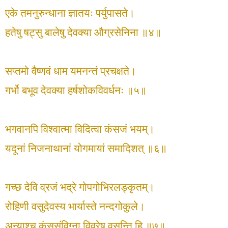
एके तमनुरुन्धाना ज्ञातयः पर्युपासते।
हतेषु षट्सु बालेषु देवक्या औग्रसेनिना ॥४॥
सप्तमो वैष्णवं धाम यमनन्तं प्रचक्षते।
गर्भो बभूव देवक्या हर्षशोकविवर्धनः ॥५॥
भगवानपि विश्वात्मा विदित्वा कंसजं भयम्।
यदूनां निजनाथानां योगमायां समादिशत् ॥६॥
गच्छ देवि व्रजं भद्रे गोपगोभिरलङ्कृतम्।
रोहिणी वसुदेवस्य भार्यास्ते नन्दगोकुले।
अन्याश्च कंससंविग्ना विवरेषु वसन्ति हि ॥७॥