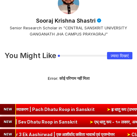
Sooraj Krishna Shastri
Senior Research Scholar in "CENTRAL SANSKRIT UNIVERSITY
GANGANATH JHA CAMPUS PRAYAGRAJ"
You Might Like
ज़्यादा दिखाएं
Error:
कोई परिणाम नहीं मिला
ाकरण | Pach Dhatu Roop in Sanskrit
➤
हृ धातु रूप (उभयपदी) - १० लकार, अ
NEW
रूप - १० लकार, अर्थ एवं व्याकरण | Sev Dhatu Roop in Sanskrit
➤
एध् धात
NEW
 | एक आशीर्वाद कविता भावार्थ एवं प्रश्नोत्तर
➤
Class 8 Hindi Malhar 
NEW