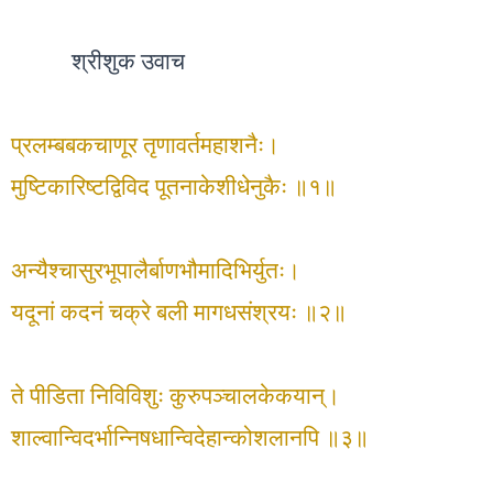
श्रीशुक उवाच
प्रलम्बबकचाणूर तृणावर्तमहाशनैः।
मुष्टिकारिष्टद्विविद पूतनाकेशीधेनुकैः ॥१॥
अन्यैश्चासुरभूपालैर्बाणभौमादिभिर्युतः।
यदूनां कदनं चक्रे बली मागधसंश्रयः ॥२॥
ते पीडिता निविविशुः कुरुपञ्चालकेकयान्।
शाल्वान्विदर्भान्निषधान्विदेहान्कोशलानपि ॥३॥