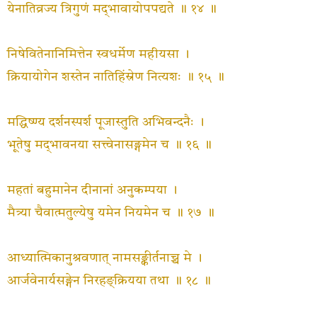
येनातिव्रज्य त्रिगुणं मद्‍भावायोपपद्यते ॥ १४ ॥
निषेवितेनानिमित्तेन स्वधर्मेण महीयसा ।
क्रियायोगेन शस्तेन नातिहिंस्रेण नित्यशः ॥ १५ ॥
मद्धिष्ण्य दर्शनस्पर्श पूजास्तुति अभिवन्दनैः ।
भूतेषु मद्‍भावनया सत्त्वेनासङ्गमेन च ॥ १६ ॥
महतां बहुमानेन दीनानां अनुकम्पया ।
मैत्र्या चैवात्मतुल्येषु यमेन नियमेन च ॥ १७ ॥
आध्यात्मिकानुश्रवणात् नामसङ्कीर्तनाच्च मे ।
आर्जवेनार्यसङ्गेन निरहङ्‌क्रियया तथा ॥ १८ ॥