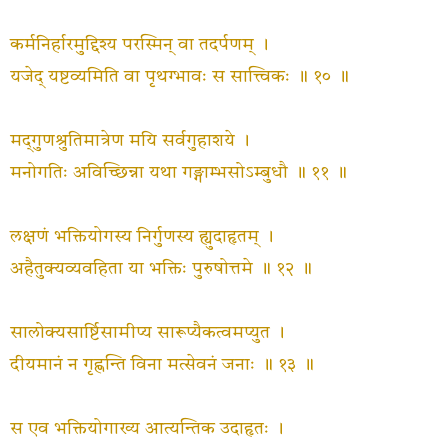
कर्मनिर्हारमुद्दिश्य परस्मिन् वा तदर्पणम् ।
यजेद् यष्टव्यमिति वा पृथग्भावः स सात्त्विकः ॥ १० ॥
मद्‍गुणश्रुतिमात्रेण मयि सर्वगुहाशये ।
मनोगतिः अविच्छिन्ना यथा गङ्गाम्भसोऽम्बुधौ ॥ ११ ॥
लक्षणं भक्तियोगस्य निर्गुणस्य ह्युदाहृतम् ।
अहैतुक्यव्यवहिता या भक्तिः पुरुषोत्तमे ॥ १२ ॥
सालोक्यसार्ष्टिसामीप्य सारूप्यैकत्वमप्युत ।
दीयमानं न गृह्णन्ति विना मत्सेवनं जनाः ॥ १३ ॥
स एव भक्तियोगाख्य आत्यन्तिक उदाहृतः ।