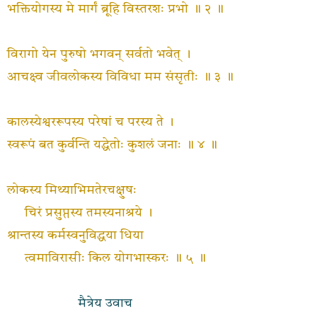
भक्तियोगस्य मे मार्गं ब्रूहि विस्तरशः प्रभो ॥ २ ॥
विरागो येन पुरुषो भगवन् सर्वतो भवेत् ।
आचक्ष्व जीवलोकस्य विविधा मम संसृतीः ॥ ३ ॥
कालस्येश्वररूपस्य परेषां च परस्य ते ।
स्वरूपं बत कुर्वन्ति यद्धेतोः कुशलं जनाः ॥ ४ ॥
लोकस्य मिथ्याभिमतेरचक्षुषः
चिरं प्रसुप्तस्य तमस्यनाश्रये ।
श्रान्तस्य कर्मस्वनुविद्धया धिया
त्वमाविरासीः किल योगभास्करः ॥ ५ ॥
मैत्रेय उवाच