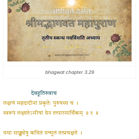
bhagwat chapter 3.29
देवहूतिरुवाच
लक्षणं महदादीनां प्रकृतेः पुरुषस्य च ।
स्वरूपं लक्ष्यतेऽमीषां येन तत्पारमार्थिकम् ॥ १ ॥
यथा साङ्ख्येषु कथितं यन्मूलं तत्प्रचक्षते ।