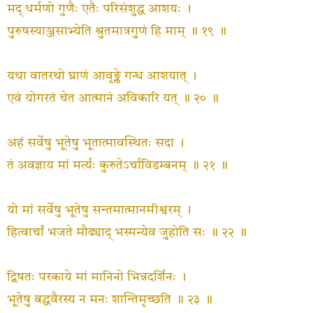
मद् धर्मणो गुणैः एतैः परिसंशुद्ध आशयः ।
पुरुषस्याञ्जसाभ्येति श्रुतमात्रगुणं हि माम् ॥ १९ ॥
यथा वातरथो घ्राणं आवृङ्क्ते गन्ध आशयात् ।
एवं योगरतं चेत आत्मानं अविकारि यत् ॥ २० ॥
अहं सर्वेषु भूतेषु भूतात्मावस्थितः सदा ।
तं अवज्ञाय मां मर्त्यः कुरुतेऽर्चाविडम्बनम् ॥ २१ ॥
यो मां सर्वेषु भूतेषु सन्तमात्मानमीश्वरम् ।
हित्वार्चां भजते मौढ्याद् भस्मन्येव जुहोति सः ॥ २२ ॥
द्विषतः परकाये मां मानिनो भिन्नदर्शिनः ।
भूतेषु बद्धवैरस्य न मनः शान्तिमृच्छति ॥ २३ ॥