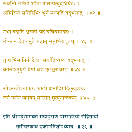
स्रवन्ति सरितो भीता नोत्सर्पत्युदधिर्यतः ।
अग्निरिन्धे सगिरिभिः भूर्न मज्जति यद्‍भयात् ॥ ४२ ॥
नभो ददाति श्वसतां पदं यन्नियमाददः ।
लोकं स्वदेहं तनुते महान् सप्तभिरावृतम् ॥ ४३ ॥
गुणाभिमानिनो देवाः सर्गादिष्वस्य यद्‍भयात् ।
वर्तन्तेऽनुयुगं येषां वश एतच्चराचरम् ॥ ४४ ॥
सोऽनन्तोऽन्तकरः कालो अनादिरादिकृदव्ययः ।
जनं जनेन जनयन् मारयन् मृत्युनान्तकम् ॥ ४५ ॥
इति श्रीमद्‌भागवते महापुराणे पारमहंस्यां संहितायां
तृतीयस्कन्धे एकोनत्रिंशोऽध्यायः ॥ २९ ॥