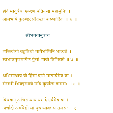
इति मातुर्वचः श्लक्ष्णं प्रतिनन्द्य महामुनिः ।
आबभाषे कुरुश्रेष्ठ प्रीतस्तां करुणार्दितः ॥ ६ ॥
श्रीभगवानुवाच
भक्तियोगो बहुविधो मार्गैर्भामिनि भाव्यते ।
स्वभावगुणमार्गेण पुंसां भावो विभिद्यते ॥ ७ ॥
अभिसन्धाय यो हिंसां दम्भं मात्सर्यमेव वा ।
संरम्भी भिन्नदृग्भावं मयि कुर्यात्स तामसः ॥ ८ ॥
विषयान् अभिसन्धाय यश ऐश्वर्यमेव वा ।
अर्चादौ अर्चयेद्यो मां पृथग्भावः स राजसः ॥ ९ ॥