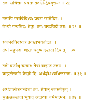
ततः सचित्ताः प्रवराः ततश्चेन्द्रियवृत्तयः ॥ २८ ॥
तत्रापि स्पर्शवेदिभ्यः प्रवरा रसवेदिनः ।
तेभ्यो गन्धविदः श्रेष्ठाः ततः शब्दविदो वराः ॥ २९ ॥
रूपभेदविदस्तत्र ततश्चोभयतोदतः ।
तेषां बहुपदाः श्रेष्ठाः चतुष्पादस्ततो द्विपात् ॥ ३० ॥
ततो वर्णाश्च चत्वारः तेषां ब्राह्मण उत्तमः ।
ब्राह्मणेष्वपि वेदज्ञो हि
,
अर्थज्ञोऽभ्यधिकस्ततः ॥ ३१ ॥
अर्थज्ञात्संशयच्छेत्ता ततः श्रेयान् स्वकर्मकृत् ।
मुक्तसङ्गस्ततो भूयात् अदोग्धा धर्ममात्मनः ॥ ३२ ॥