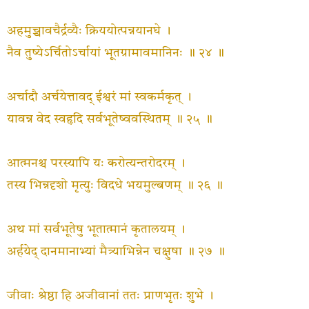
अहमुच्चावचैर्द्रव्यैः क्रिययोत्पन्नयानघे ।
नैव तुष्येऽर्चितोऽर्चायां भूतग्रामावमानिनः ॥ २४ ॥
अर्चादौ अर्चयेत्तावद् ईश्वरं मां स्वकर्मकृत् ।
यावन्न वेद स्वहृदि सर्वभूतेष्ववस्थितम् ॥ २५ ॥
आत्मनश्च परस्यापि यः करोत्यन्तरोदरम् ।
तस्य भिन्नदृशो मृत्युः विदधे भयमुल्बणम् ॥ २६ ॥
अथ मां सर्वभूतेषु भूतात्मानं कृतालयम् ।
अर्हयेद् दानमानाभ्यां मैत्र्याभिन्नेन चक्षुषा ॥ २७ ॥
जीवाः श्रेष्ठा हि अजीवानां ततः प्राणभृतः शुभे ।