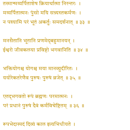
तस्मान्मय्यर्पिताशेष क्रियार्थात्मा निरन्तरः ।
मय्यर्पितात्मनः पुंसो मयि सन्न्यस्तकर्मणः ।
न पश्यामि परं भूतं अकर्तुः समदर्शनात् ॥ ३३ ॥
मनसैतानि भूतानि प्रणमेद्‍बहुमानयन् ।
ईश्वरो जीवकलया प्रविष्टो भगवानिति ॥ ३४ ॥
भक्तियोगश्च योगश्च मया मानव्युदीरितः ।
ययोरेकतरेणैव पुरुषः पुरुषं व्रजेत् ॥ ३५ ॥
एतद्‍भगवतो रूपं ब्रह्मणः परमात्मनः ।
परं प्रधानं पुरुषं दैवं कर्मविचेष्टितम् ॥ ३६ ॥
रूपभेदास्पदं दिव्यं काल इत्यभिधीयते ।