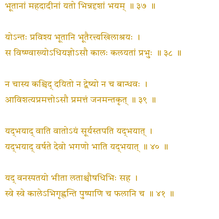
भूतानां महदादीनां यतो भिन्नदृशां भयम् ॥ ३७ ॥
योऽन्तः प्रविश्य भूतानि भूतैरत्त्यखिलाश्रयः ।
स विष्ण्वाख्योऽधियज्ञोऽसौ कालः कलयतां प्रभुः ॥ ३८ ॥
न चास्य कश्चिद् दयितो न द्वेष्यो न च बान्धवः ।
आविशत्यप्रमत्तोऽसौ प्रमत्तं जनमन्तकृत् ॥ ३९ ॥
यद्‍भयाद् वाति वातोऽयं सूर्यस्तपति यद्‍भयात् ।
यद्‍भयाद् वर्षते देवो भगणो भाति यद्‍भयात् ॥ ४० ॥
यद् वनस्पतयो भीता लताश्चौषधिभिः सह ।
स्वे स्वे कालेऽभिगृह्णन्ति पुष्पाणि च फलानि च ॥ ४१ ॥