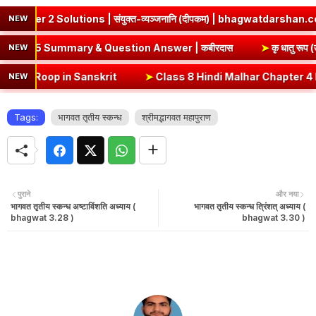
utions | संयुक्त-व्यञ्जनानि (दीपकम) | bhagwatdarshan.com
➤
ज्ञ
NEW
s 8 Hindi Chapter 5 Summary & Question Answer | कबीरदास
NEW
Roop in Sanskrit
➤
Class 8 Hindi Malhar Chapter 4 Haridwar | हरिद्वार 
NEW
Tags:
भागवत तृतीय स्कन्ध
श्रीमद्भागवत महापुराण
पुराने
और नया
भागवत तृतीय स्कन्ध अष्टाविंशति अध्याय (
भागवत तृतीय स्कन्ध त्रिंशत् अध्याय (
bhagwat 3.28 )
bhagwat 3.30 )