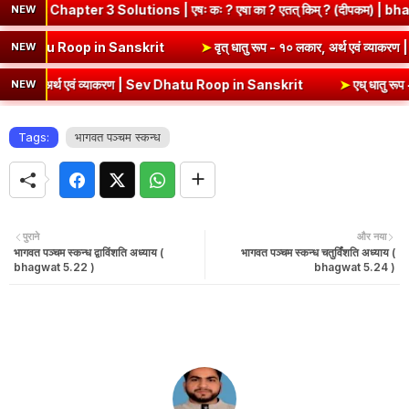
ter 3 Solutions | एषः कः ? एषा का ? एतत् किम् ? (दीपकम) | bhagwatda
NEW
थ एवं व्याकरण | Kri Dhatu Roop in Sanskrit
➤
वृत् धातु रूप - १० लकार, अ
NEW
 अर्थ एवं व्याकरण | Sev Dhatu Roop in Sanskrit
➤
एध् धातु रूप - १० लक
NEW
Tags:
भागवत पञ्चम स्कन्ध
पुराने
और नया
भागवत पञ्चम स्कन्ध द्वाविंशति अध्याय (
भागवत पञ्चम स्कन्ध चतुर्विंशति अध्याय (
bhagwat 5.22 )
bhagwat 5.24 )