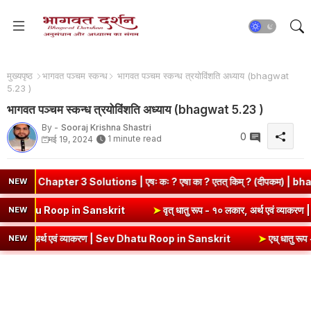
मुख्यपृष्ठ
भागवत पञ्चम स्कन्ध
भागवत पञ्चम स्कन्ध त्रयोविंशति अध्याय (bhagwat
5.23 )
भागवत पञ्चम स्कन्ध त्रयोविंशति अध्याय (bhagwat 5.23 )
By -
Sooraj Krishna Shastri
0
1 minute read
मई 19, 2024
ter 3 Solutions | एषः कः ? एषा का ? एतत् किम् ? (दीपकम) | bhagwatda
NEW
थ एवं व्याकरण | Kri Dhatu Roop in Sanskrit
➤
वृत् धातु रूप - १० लकार, अ
NEW
 अर्थ एवं व्याकरण | Sev Dhatu Roop in Sanskrit
➤
एध् धातु रूप - १० लक
NEW