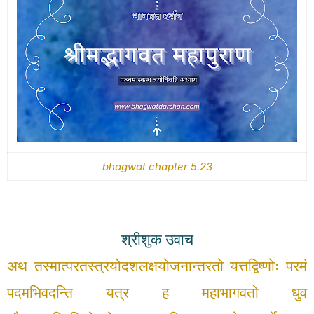
bhagwat chapter 5.23
श्रीशुक उवाच
अथ तस्मात्परतस्त्रयोदशलक्षयोजनान्तरतो
यत्तद्विष्णोः परमं
पदमभिवदन्ति यत्र ह महाभागवतो
धुव