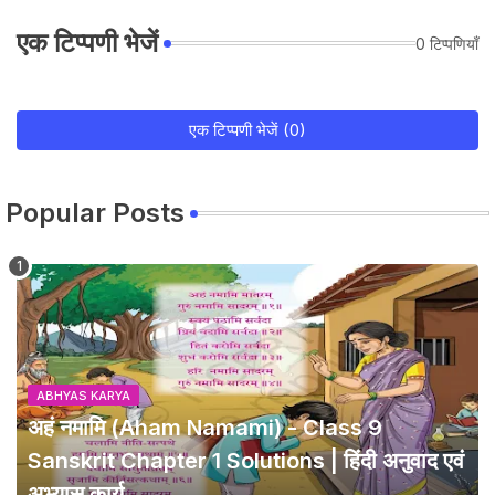
एक टिप्पणी भेजें
0 टिप्पणियाँ
एक टिप्पणी भेजें (0)
Popular Posts
ABHYAS KARYA
अहं नमामि (Aham Namami) - Class 9
Sanskrit Chapter 1 Solutions | हिंदी अनुवाद एवं
अभ्यास कार्य