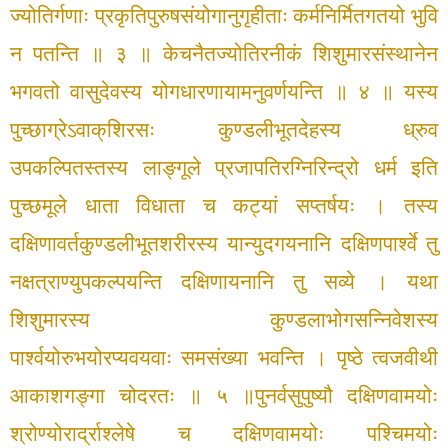
ज्योतिर्गणाः प्रकृतिपुरुषसंयोगानुगृहीताः
कर्मनिर्मितगतयो भुवि
न पतन्ति ॥ ३ ॥
केचनैतज्योतिरनीकं शिशुमारसंस्थानेन
भगवतो
वासुदेवस्य योगधारणायामनुवर्णयन्ति ॥ ४ ॥
यस्य
पुच्छाग्रेऽवाक्‌शिरसः कुण्डलीभूतदेहस्य
ध्रुव
उपकल्पितस्तस्य लाङ्गूले प्रजापतिरग्निरिन्द्रो
धर्म इति
पुच्छमूले धाता विधाता च कट्यां
सप्तर्षयः । तस्य
दक्षिणावर्तकुण्डलीभूतशरीरस्य
यान्युदगयनानि दक्षिणपार्श्वे तु
नक्षत्राण्युपकल्पयन्ति
दक्षिणायनानि तु सव्ये । यथा
शिशुमारस्य
कुण्डलाभोगसन्निवेशस्य
पार्श्वयोरुभयोरप्यवयवाः
समसंख्या भवन्ति । पृष्ठे त्वजवीथी
आकाशगङ्गा
चोदरतः ॥ ५ ॥
पुनर्वसुपुष्यौ दक्षिणवामयोः
श्रोण्योरार्द्राश्लेषे
च दक्षिणवामयोः पश्चिमयोः