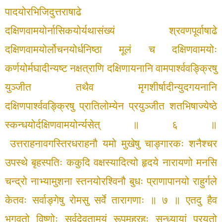
पादयोरभिजि
दुत्तराषाढे
दक्षिणवामयोर्नासिकयोर्यथासंख्यं
श्रवणपूर्वाषाढे
दक्षिणवामयोर्लोचनयोर्धनिष्ठा मूलं
च दक्षिणवामयोः
कर्णयोर्मघादीन्यष्ट नक्षत्राणि
दक्षिणायनानि वामपार्श्ववङ्क्रिषु
युञ्जीत तथैव
मृगशीर्षादीन्युदगयनानि
दक्षिणपार्श्ववङ्क्रिषु
प्रातिलोम्येन प्रयुञ्जीत शतभिषाज्येष्ठे
स्कन्धयो
र्दक्षिणवामयोर्न्यसेत् ॥ ६ ॥
उत्तराहनावगस्तिरधराहनौ यमो मुखेषु
चाङ्गारकः शनैश्चर
उपस्थे बृहस्पतिः ककुदि
वक्षस्यादित्यो हृदये नारायणो मनसि
चन्द्रो
नाभ्यामुशना स्तनयोरश्विनौ बुधः प्राणापानयो
राहुर्गले
केतवः सर्वाङ्गेषु रोमसु सर्वे तारागणाः ॥ ७ ॥
एतदु हैव
भगवतो विष्णोः सर्वदेवतामयं
रूपमहरहः सन्ध्यायां प्रयतो