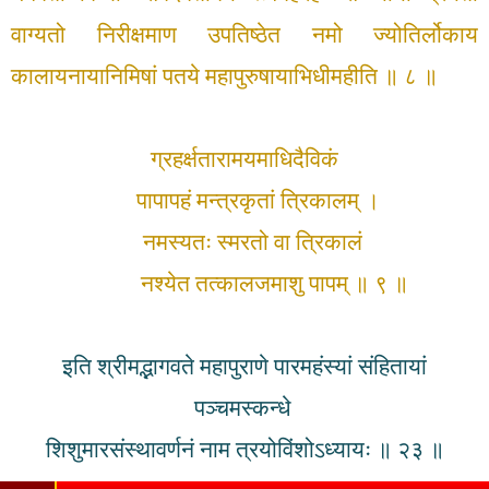
वाग्यतो निरीक्षमाण
उपतिष्ठेत नमो ज्योतिर्लोकाय
कालायनाया
निमिषां पतये महापुरुषायाभिधीमहीति ॥ ८ ॥
ग्रहर्क्षतारामयमाधिदैविकं
पापापहं मन्त्रकृतां त्रिकालम् ।
नमस्यतः स्मरतो वा त्रिकालं
नश्येत तत्कालजमाशु पापम् ॥ ९ ॥
इति श्रीमद्भागवते महापुराणे पारमहंस्यां संहितायां
पञ्चमस्कन्धे
शिशुमारसंस्थावर्णनं नाम त्रयोविंशोऽध्यायः ॥ २३ ॥