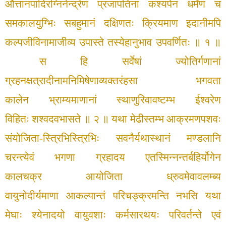
औत्तानपादिरग्निनेन्द्रेण प्रजापतिना कश्यपेन
धर्मेण च
समकालयुग्भिः सबहुमानं दक्षिणतः
क्रियमाण इदानीमपि
कल्पजीविनामाजीव्य
उपास्ते तस्येहानुभाव उपवर्णितः ॥ १ ॥
स हि सर्वेषां ज्योतिर्गणानां
ग्रहनक्षत्रादीना
मनिमिषेणाव्यक्तरंहसा भगवता
कालेन
भ्राम्यमाणानां स्थाणुरिवावष्टम्भ ईश्वरेण
विहितः
शश्वदवभासते ॥ २ ॥
यथा मेढीस्तम्भ आक्रमणपशवः
संयोजिता-
स्त्रिभिस्त्रिभिः सवनैर्यथास्थानं मण्डलानि
चरन्त्येवं
भगणा ग्रहादय एतस्मिन्नन्तर्बहिर्योगेन
कालचक्र
आयोजिता ध्रुवमेवावलम्ब्य
वायुनोदीर्यमाणा
आकल्पान्तं परिचङ्क्रमन्ति नभसि यथा
मेघाः
श्येनादयो वायुवशाः कर्मसारथयः परिवर्तन्ते
एवं