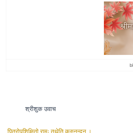
b
श्रीशुक उवाच
पित्रोपशिक्षितो रामः तथेति कुरुनन्दन ।