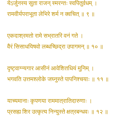
येऽर्जुनस्य सुता राजन् स्मरन्तः स्वपितुर्वधम् ।
रामवीर्यपराभूता लेभिरे शर्म न क्वचित् ॥ ९ ॥
एकदाश्रमतो रामे सभ्रातरि वनं गते ।
वैरं सिसाधयिषवो लब्धच्छिद्रा उपागमन् ॥ १० ॥
दृष्ट्वाग्न्यगार आसीनं आवेशितधियं मुनिम् ।
भगवति उत्तमश्लोके जघ्नुस्ते पापनिश्चयाः ॥ ११ ॥
याच्यमानाः कृपणया राममात्रातिदारुणाः ।
प्रसह्य शिर उत्कृत्य निन्युस्ते क्षत्रबन्धवः ॥ १२ ॥