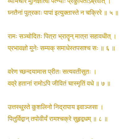
व्यभिचारं मुनिर्ज्ञात्वा पत्‍न्याः प्रकुपितोऽब्रवीत् ।
घ्नतैनां पुत्रकाः पापां इत्युक्तास्ते न चक्रिरे ॥ ५ ॥
रामः सञ्चोदितः पित्रा भ्रातॄन् मात्रा सहावधीत् ।
प्रभावज्ञो मुनेः सम्यक् समाधेस्तपसश्च सः ॥ ६ ॥
वरेण च्छन्दयामास प्रीतः सत्यवतीसुतः ।
वव्रे हतानां रामोऽपि जीवितं चास्मृतिं वधे ॥ ७ ॥
उत्तस्थुस्ते कुशलिनो निद्रापाय इवाञ्जसा ।
पितुर्विद्वान् तपोवीर्यं रामश्चक्रे सुहृद्वधम् ॥ ८ ॥