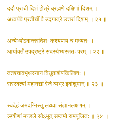
ददौ प्राचीं दिशं होत्रे ब्रह्मणे दक्षिणां दिशम् ।
अध्वर्यवे प्रतीचीं वै उद्‍गात्रे उत्तरां दिशम् ॥ २१ ॥
अन्येभ्योऽवान्तरदिशः कश्यपाय च मध्यतः ।
आर्यावर्तं उपद्रष्ट्रे सदस्येभ्यस्ततः परम् ॥ २२ ॥
ततश्चावभृथस्नान विधूताशेषकिल्बिषः ।
सरस्वत्यां महानद्यां रेजे व्यभ्र इवांशुमान् ॥ २३ ॥
स्वदेहं जमदग्निस्तु लब्ध्वा संज्ञानलक्षणम् ।
ऋषीणां मण्डले सोऽभूत् सप्तमो रामपूजितः ॥ २४ ॥