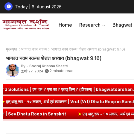
Today | 6, August 2026
Home
Research
Bhagwat
मुख्यपृष्ठ
भागवत नवम स्कन्ध
भागवत नवम स्कन्ध षोडश अध्याय (bhagwat 9.16)
भागवत नवम स्कन्ध षोडश अध्याय (bhagwat 9.16)
By -
Sooraj Krishna Shastri
2 minute read
मई 27, 2024
 ? एषा का ? एतत् किम् ? (दीपकम) | bhagwatdarshan.com
➤
Class 6
op in Sanskrit
➤
वृत् धातु रूप - १० लकार, अर्थ एवं व्याकरण | Vrut (Vrt)
tu Roop in Sanskrit
➤
एध् धातु रूप - १० लकार, अर्थ एवं व्याकरण | Edh 