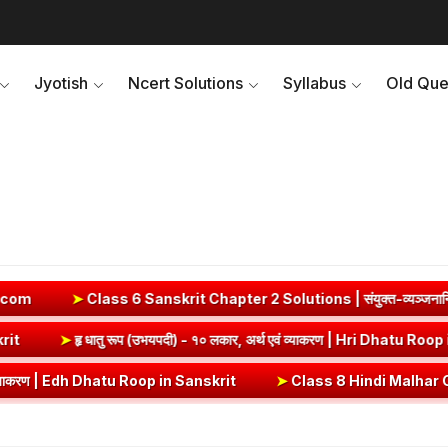
Jyotish
Ncert Solutions
Syllabus
Old Que
 Sanskrit Chapter 2 Solutions | संयुक्त-व्यञ्जनानि (दीपकम) | bhag
 Dhatu Roop in Sanskrit
➤
हृ धातु रूप (उभयपदी) - १० लकार, अर्थ एवं व्य
Dhatu Roop in Sanskrit
➤
Class 8 Hindi Malhar Chapter 4 Haridwar | हरि