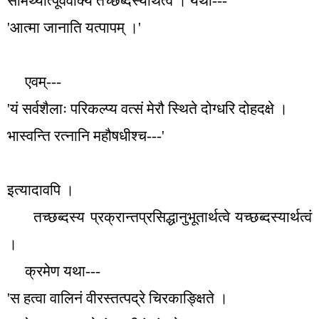
सामर्थ्यात्पूर्ववाक्ये तच्छब्दस्यार्थत्वं । यथा---
'
आत्मा जानाति यत्पापम् ।
'
एवम्---
'
यं सर्वशैलाः परिकल्प्य वत्सं मेरौ स्थिते दोग्धरि दोहदक्षे ।
भास्वन्ति रत्नानि महौषधीश्च---
'
इत्यादावपि ।
तच्छब्दस्य प्रक्रान्तप्रसिद्धानुभूतार्थत्वे यच्छब्दस्यार्थत्वं
।
क्रमेण यथा---
'
स हत्वा वालिनं वीरस्तत्पद्रे चिरकाङ्क्षिते ।