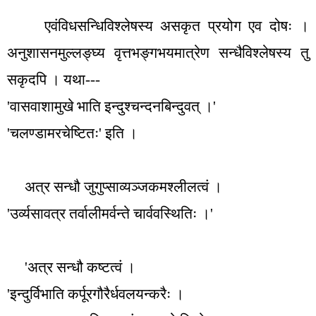
एवंविधसन्धिविश्लेषस्य असकृत प्रयोग एव दोषः ।
अनुशासनमुल्लङ्घ्य वृत्तभङ्गभयमात्रेण सन्धैविश्लेषस्य तु
सकृदपि । यथा---
'
वासवाशामुखे भाति इन्दुश्चन्दनबिन्दुवत् ।
'
'
चलण्डामरचेष्टितः
'
इति ।
अत्र सन्धौ जुगुप्साव्यञ्जकमश्लीलत्वं ।
'
उर्व्यसावत्र तर्वालीमर्वन्ते चार्ववस्थितिः ।
'
'
अत्र सन्धौ कष्टत्वं ।
'
इन्दुर्विभाति कर्पूरगौरैर्धवलयन्करैः ।