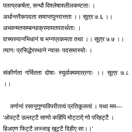
पतत्प्रकर्षता
,
सन्धौ विश्लेषाश्लीलकष्टताः ।
अर्धान्तरैकपदता समाप्तपुनरात्तता ।। सूत्र ७.६ ।।
अभवन्मतसम्बन्धाक्रमामतपरार्थताः ।
वाच्यस्यानभिधानं च भग्नप्रकमता तथा ।। सूत्र ७.७ ।।
त्यागः प्रसिद्धेरस्थाने न्यासः पदसमास्योः ।
संकीर्णता गर्भितता दोषाः स्युर्वाक्यमात्रगाः ।। सूत्र ७.८
।।
वर्णानां रसानुगुण्यविपरीतत्वं प्रतिकूलत्वं । यथा मम---
'
ओवट्टै उल्लट्टै साणो कहिंपि मोट्टाऐ णो परिहट्टै ।
हिअएण फिट्टै लज्जाइ खुट्टै दिहीए सा।।
'