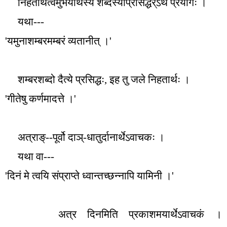
निहतार्थत्वमुभयार्थस्य शब्दस्याप्रसिद्धेर्ऽथे प्रयोगः ।
यथा---
'
यमुनाशम्बरमम्बरं व्यतानीत् ।
'
शम्बरशब्दो दैत्ये प्रसिद्धः
,
इह तु जले निहतार्थः ।
'
गीतेषु कर्णमादत्ते ।
'
अत्राङ्--पूर्वो दाञ्-धातुर्दानार्थेऽवाचकः ।
यथा वा---
'
दिनं मे त्वयि संप्राप्ते ध्वान्तच्छन्नापि यामिनी ।
'
अत्र दिनमिति प्रकाशमयार्थेऽवाचकं ।