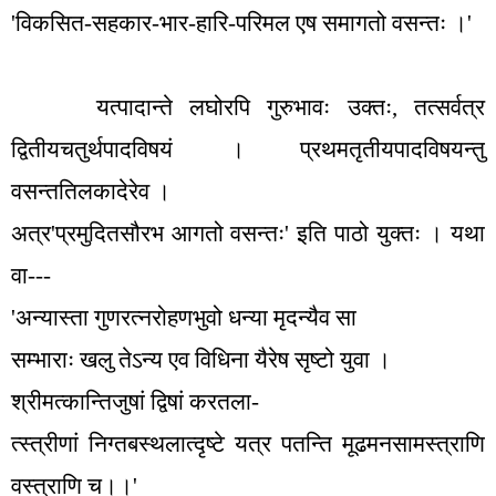
'
विकसित-सहकार-भार-हारि-परिमल एष समागतो वसन्तः ।
'
यत्पादान्ते लघोरपि गुरुभावः उक्तः
,
तत्सर्वत्र
द्वितीयचतुर्थपादविषयं । प्रथमतृतीयपादविषयन्तु
वसन्ततिलकादेरेव ।
अत्र
'
प्रमुदितसौरभ आगतो वसन्तः
'
इति पाठो युक्तः । यथा
वा---
'
अन्यास्ता गुणरत्नरोहणभुवो धन्या मृदन्यैव सा
सम्भाराः खलु तेऽन्य एव विधिना यैरेष सृष्टो युवा ।
श्रीमत्कान्तिजुषां द्विषां करतला-
त्स्त्रीणां निग्तबस्थलात्दृष्टे यत्र पतन्ति मूढमनसामस्त्राणि
वस्त्राणि च।।
'