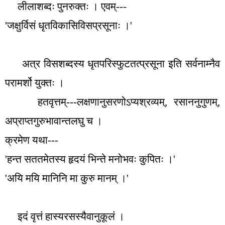
लीलाशब्दः पुनरुक्तः । एवम्---
'
जक्षुर्विसं धृतविकासिविसप्रसूनाः ।
'
अत्र विसशब्दस्य धृतपरिस्फुटतत्प्रसूना इति सर्वनाम्नैव
परामर्शो युक्तः ।
हतवृत्तम्---लक्षणानुसरणोऽप्यश्रव्यम्
,
रसाननुगुणम्
,
अप्राप्तगुरुभावान्तलघु च ।
क्रमेण यथा---
'
हन्त सततमेतस्य हृदयं भिन्ते मनोभवः कुपितः ।
'
'
अयि मयि मानिनि मा कुरु मानम् ।
'
इदं वृत्तं हास्यरसस्यैवानुकूलं ।