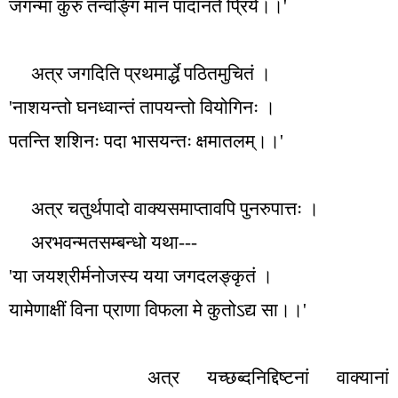
जगन्मा कुरु तन्वङ्गि मानं पादानते प्रिये।।
'
अत्र जगदिति प्रथमार्द्धे पठितमुचितं ।
'
नाशयन्तो घनध्वान्तं तापयन्तो वियोगिनः ।
पतन्ति शशिनः पदा भासयन्तः क्षमातलम्।।
'
अत्र चतुर्थपादो वाक्यसमाप्तावपि पुनरुपात्तः ।
अरभवन्मतसम्बन्धो यथा---
'
या जयश्रीर्मनोजस्य यया जगदलङ्कृतं ।
यामेणाक्षीं विना प्राणा विफला मे कुतोऽद्य सा।।
'
अत्र यच्छब्दनिद्दिष्टनां वाक्यानां