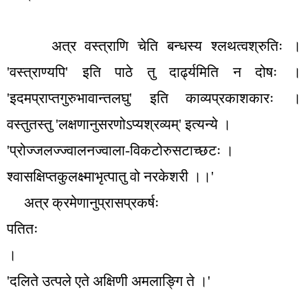
अत्र वस्त्राणि चेति बन्धस्य श्लथत्वश्रुतिः ।
'
वस्त्राण्यपि
'
इति पाठे तु दार्ढ्यमिति न दोषः ।
'
इदमप्राप्तगुरुभावान्तलघु
'
इति काव्यप्रकाशकारः ।
वस्तुतस्तु
'
लक्षणानुसरणोऽप्यश्रव्यम्
'
इत्यन्ये ।
'
प्रोज्जलज्ज्वालनज्वाला-विकटोरुसटाच्छटः ।
श्वासक्षिप्तकुलक्ष्माभृत्पातु वो नरकेशरी ।।
'
अत्र क्रमेणानुप्रासप्रकर्षः
पतितः
।
'
दलिते उत्पले एते अक्षिणी अमलाङ्गि ते ।
'