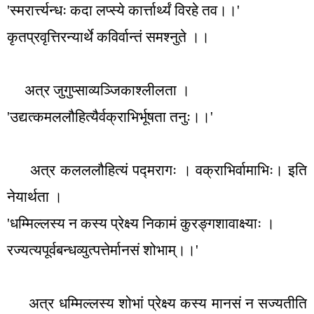
'
स्मरार्त्त्यन्धः कदा लप्स्ये कार्त्तार्थ्यं विरहे तव।।
'
कृतप्रवृत्तिरन्यार्थे कविर्वान्तं समश्नुते ।।
अत्र जुगुप्साव्यञ्जिकाश्लीलता ।
'
उद्यत्कमललौहित्यैर्वक्राभिर्भूषता तनुः।।
'
अत्र कलललौहित्यं पद्मरागः । वक्राभिर्वामाभिः। इति
नेयार्थता ।
'
धम्मिल्लस्य न कस्य प्रेक्ष्य निकामं कुरङ्गशावाक्ष्याः ।
रज्यत्यपूर्वबन्धव्युत्पत्तेर्मानसं शोभाम्।।
'
अत्र धम्मिल्लस्य शोभां प्रेक्ष्य कस्य मानसं न सज्यतीति