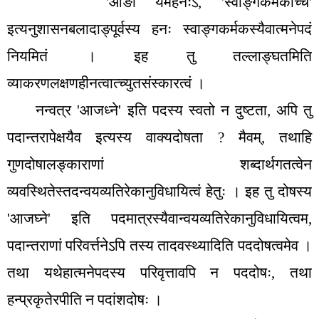
'
आङो यमहनःऽ
, '
स्वाङ्गकर्मकाच्च
'
इत्यनुशासनबलादाङ्पूर्वस्य हनः स्वाङ्गकर्मकस्यैवात्मनेपदं
नियमितं । इह तु तल्लाङ्घतमिति
व्याकरणलक्षणहीनत्वात्च्युतसंस्कारत्वं ।
नन्वत्र
'
आजध्ने
'
इति पदस्य स्वतो न दुष्टता
,
अपि तु
पदान्तरापेक्षयैव इत्यस्य वाक्यदोषता
?
मैवम्
,
तथाहि
गुणदोषालङ्काराणां शब्दार्थगतत्वेन
व्यवस्थितेस्तदन्वयव्यतिरेकानुविधायित्वं हेतुः । इह तु दोषस्य
'
आजघ्ने
'
इति पदमात्रस्यैवान्वयव्यतिरेकानुविधायित्वम
,
पदान्तराणां परिवर्त्तनेऽपि तस्य तादवस्थ्यादिति पददोषत्वमेव ।
तथा यथेहात्मनेपदस्य परिवृत्तावपि न पददोषः
,
तथा
हन्प्रकृतेरपीति न पदांशदोषः ।