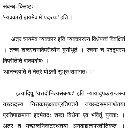
संबन्धः क्लिष्टः ।
'
न्यक्कारो ह्ययमेव मे यदरयः
'
इति ।
अत्र चायमेव न्यक्कार इति न्यक्कारस्य विधेयत्वं विवक्षितं
। तच्च शब्दरचनावैपरीत्यैन गुणीभूतं । रचना च पदद्वयस्य
विपरीतेति वाक्यदोषः ।
'
आनन्दयति ते नेत्रे योऽसौ सुभ्रु समागतः ।
'
इत्यादिषु
'
यत्तदोनित्यसंबन्धः
'
इति न्यायादुपक्रान्तस्य
यच्छब्दस्य निराकाङ्क्षत्वप्रतिपत्तये तच्छब्दसमानार्थतया
प्रतिपाद्यमाना इदमेतदः शब्दा विधेया एव भवितुं युक्ताः ।
अत्र तु यच्छब्दनिकटस्थतया अनुवाद्यत्वप्रतीतिकृत् ।