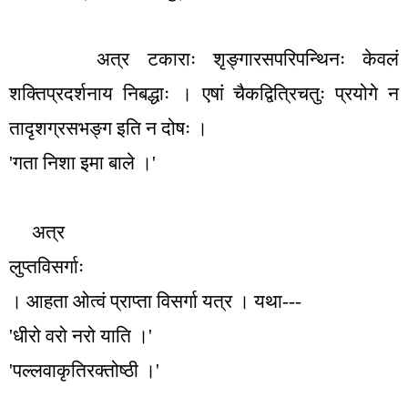
अत्र टकाराः शृङ्गारसपरिपन्थिनः केवलं
शक्तिप्रदर्शनाय निबद्धाः । एषां चैकद्वित्रिचतुः प्रयोगे न
तादृशग्रसभङ्ग इति न दोषः ।
'
गता निशा इमा बाले ।
'
अत्र
लुप्तविसर्गाः
। आहता ओत्वं प्राप्ता विसर्गा यत्र । यथा---
'
धीरो वरो नरो याति ।
'
'
पल्लवाकृतिरक्तोष्ठी ।
'