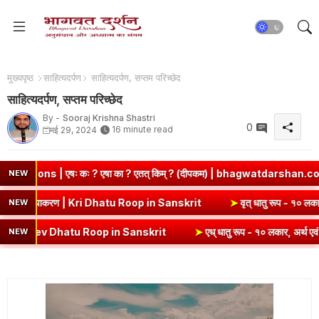
मुख्यपृष्ठ
साहित्यदर्पण
साहित्यदर्पण, सप्तम परिच्छेद
साहित्यदर्पण, सप्तम परिच्छेद
By -
Sooraj Krishna Shastri
0
16 minute read
मई 29, 2024
ा ? एतत् किम् ? (दीपकम) | bhagwatdarshan.com
➤
Class 6 Sanskr
NEW
ातु रूप (उभयपदी) - १० लकार, अर्थ एवं व्याकरण | Kri Dhatu Roop in Sanskrit
NEW
Roop in Sanskrit
➤
एध् धातु रूप - १० लकार, अर्थ एवं व्याकरण | Edh Dha
NEW