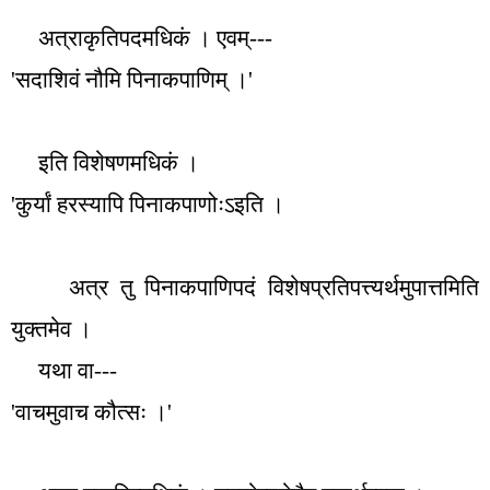
अत्राकृतिपदमधिकं । एवम्---
'
सदाशिवं नौमि पिनाकपाणिम् ।
'
इति विशेषणमधिकं ।
'
कुर्यां हरस्यापि पिनाकपाणोःऽइति ।
अत्र तु पिनाकपाणिपदं विशेषप्रतिपत्त्यर्थमुपात्तमिति
युक्तमेव ।
यथा वा---
'
वाचमुवाच कौत्सः ।
'