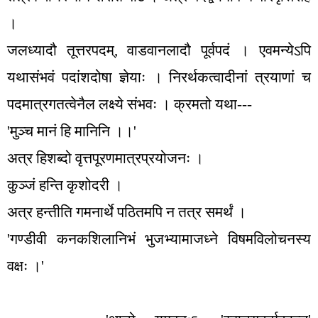
।
जलध्यादौ तूत्तरपदम्
,
वाडवानलादौ पूर्वपदं । एवमन्येऽपि
यथासंभवं पदांशदोषा ज्ञेयाः । निरर्थकत्वादीनां त्रयाणां च
पदमात्रगतत्वेनैल लक्ष्ये संभवः । क्रमतो यथा---
'
मुञ्च मानं हि मानिनि ।।
'
अत्र हिशब्दो वृत्तपूरणमात्रप्रयोजनः ।
कुञ्जं हन्ति कृशोदरी ।
अत्र हन्तीति गमनार्थे पठितमपि न तत्र समर्थं ।
'
गण्डीवी कनकशिलानिभं भुजभ्यामाजध्ने विषमविलोचनस्य
वक्षः ।
'