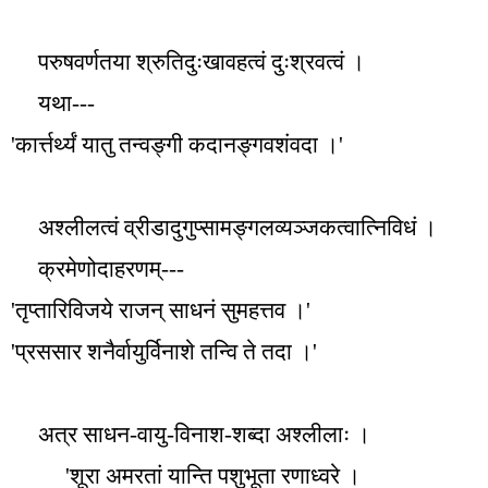
परुषवर्णतया श्रुतिदुःखावहत्वं दुःश्रवत्वं ।
यथा---
'
कार्त्तर्थ्यं यातु तन्वङ्गी कदानङ्गवशंवदा ।
'
अश्लीलत्वं व्रीडादुगुप्सामङ्गलव्यञ्जकत्वात्निविधं ।
क्रमेणोदाहरणम्---
'
तृप्तारिविजये राजन् साधनं सुमहत्तव ।
'
'
प्रससार शनैर्वायुर्विनाशे तन्वि ते तदा ।
'
अत्र साधन-वायु-विनाश-शब्दा अश्लीलाः ।
'
शूरा अमरतां यान्ति पशुभूता रणाध्वरे ।