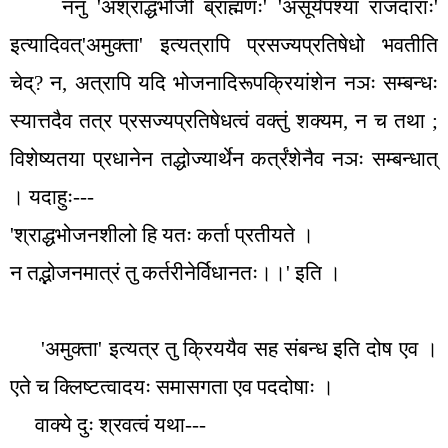
ननु
'
अश्राद्धभोजी ब्राह्मणः
' '
असूर्यंपश्या राजदाराः
'
इत्यादिवत्
'
अमुक्ता
'
इत्यत्रापि प्रसज्यप्रतिषेधो भवतीति
चेद्
?
न
,
अत्रापि यदि भोजनादिरूपक्रियांशेन नञः सम्बन्धः
स्यात्तदैव तत्र प्रसज्यप्रतिषेधत्वं वक्तुं शक्यम
,
न च तथा
;
विशेष्यतया प्रधानेन तद्धोज्यार्थेन कर्त्रंशेनैव नञः सम्बन्धात्
। यदाहुः---
'
श्राद्धभोजनशीलो हि यतः कर्ता प्रतीयते ।
न तद्भोजनमात्रं तु कर्तरीनेर्विधानतः।।
'
इति ।
'
अमुक्ता
'
इत्यत्र तु क्रिययैव सह संबन्ध इति दोष एव ।
एते च क्लिष्टत्वादयः समासगता एव पददोषाः ।
वाक्ये दुः श्रवत्वं यथा---