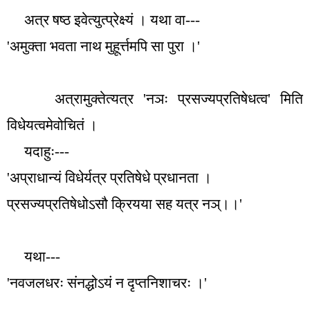
अत्र षष्ठ इवेत्युत्प्रेक्ष्यं । यथा वा---
'
अमुक्ता भवता नाथ मुहूर्त्तमपि सा पुरा ।
'
अत्रामुक्तेत्यत्र
'
नञः प्रसज्यप्रतिषेधत्व
'
मिति
विधेयत्वमेवोचितं ।
यदाहुः---
'
अप्राधान्यं विधेर्यत्र प्रतिषेधे प्रधानता ।
प्रसज्यप्रतिषेधोऽसौ क्रियया सह यत्र नञ्।।
'
यथा---
'
नवजलधरः संनद्धोऽयं न दृप्तनिशाचरः ।
'