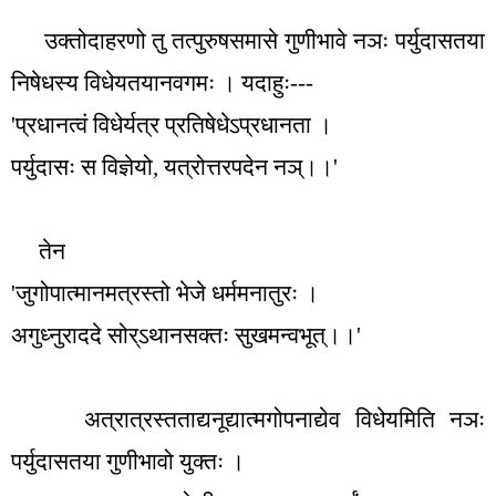
उक्तोदाहरणो तु तत्पुरुषसमासे गुणीभावे नञः पर्युदासतया
निषेधस्य विधेयतयानवगमः । यदाहुः---
'
प्रधानत्वं विधेर्यत्र प्रतिषेधेऽप्रधानता ।
पर्युदासः स विज्ञेयो
,
यत्रोत्तरपदेन नञ्।।
'
तेन
'
जुगोपात्मानमत्रस्तो भेजे धर्ममनातुरः ।
अगुध्नुराददे सोर्ऽथानसक्तः सुखमन्वभूत्।।
'
अत्रात्रस्तताद्यनूद्यात्मगोपनाद्येव विधेयमिति नञः
पर्युदासतया गुणीभावो युक्तः ।