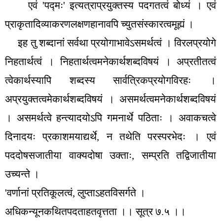
एवं
'
पद्मः
'
इत्यत्राप्रयुक्तस्य पदगतत्वं बोध्यं । एवं
प्राकृतादिव्याकरणलक्षणहानावपि च्युतसंस्कारत्वमूह्यं ।
इह तु शब्दानां सर्वथा प्रयोगाभावेऽसमर्थत्वं । विरलप्रयोगे
निहतार्थत्वं । निहतार्थत्वमनेकार्थशब्दविषयं । अप्रतीतत्वं
त्वेकार्थस्यापि शब्दस्य सार्वत्रिकप्रयोगविरहः ।
अप्रयुक्तत्वमेकार्थशब्दविषयं । असमर्थत्वमनेकार्थशब्दविषयं
। असमर्थत्वे हन्त्यादयोऽपि गमनार्थे पठिताः । अवाकचत्वे
दिनादयः प्रकाशमयाद्यर्थे
,
न तथेति परस्परभेदः । एवं
पददोषसजातीया वाक्यदोषा उक्ताः
,
सम्प्रति तद्विजातीया
उच्यन्ते ।
'
वर्णानां प्रतिकूलत्वं
,
लुप्ताऽहतविसर्गते ।
अधिकन्यूनकथितपदताहतवृत्तता ।। सूत्र ७.५ ।।