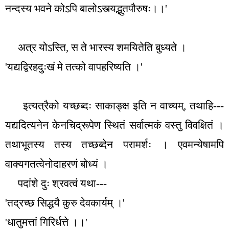
नन्दस्य भवने कोऽपि बालोऽस्त्यद्भुतपौरुषः।।
'
अत्र योऽस्ति
,
स ते भारस्य शमयितेति बुध्यते ।
'
यद्यद्विरहदुःखं मे तत्को वापहरिष्यति ।
'
इत्यत्रैको यच्छब्दः साकाङ्क्ष इति न वाच्यम्
,
तथाहि---
यद्यदित्यनेन केनचिद्रूपेण स्थितं सर्वात्मकं वस्तु विवक्षितं ।
तथाभूतस्य तस्य तच्छब्देन परामर्शः । एवमन्येषामपि
वाक्यगतत्वेनोदाहरणं बोध्यं ।
पदांशे दुः श्रवत्वं यथा---
'
तद्रच्छ सिद्धयै कुरु देवकार्यम् ।
'
'
धातुमत्तां गिरिर्धत्ते ।।
'