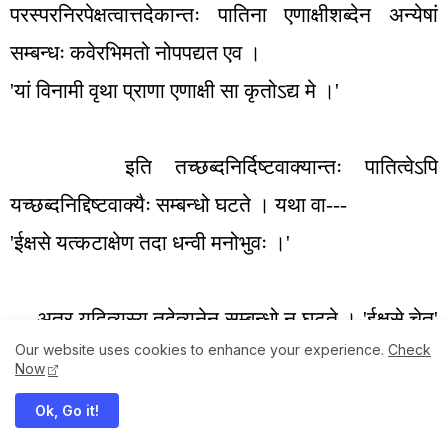
परस्परनिरपेक्षत्वात्तदेकान्तः पातिना एणाक्षीशब्देन अन्येषां
सम्बन्धः कवेरभिमतो नोपपद्यत एव ।
'
यां विनामी वृथा प्राणा एणाक्षी सा कृतोऽद्य मे ।
'
इति तच्छब्दनिर्दिष्टवाक्यान्तः पातित्वेऽपि
यच्छब्दनिद्दिष्टवाक्यैः सम्बन्धो घटते । यथा वा---
'
ईक्षसे यत्कटाक्षेण तदा धन्वी मनोभुवः ।
'
अत्र यदित्यस्य तदेत्यनेन सम्बन्धो न घटते ।
'
ईक्षसे चेत्
'
Our website uses cookies to enhance your experience.
Check
इति तु युक्तः पाठः । यथा वा---
Now
'
ज्योत्स्नाचयः पयः पूरस्तारकाः कैरवाणि च ।
Ok, Go it!
राजति व्योमकासारराजहंसः सुधाकरः।।
'