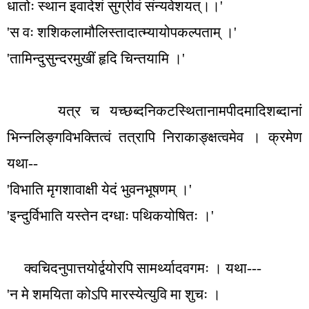
धातोः स्थान इवादेशं सुग्रीवं संन्यवेशयत्।।
'
'
स वः शशिकलामौलिस्तादात्म्यायोपकल्पताम् ।
'
'
तामिन्दुसुन्दरमुखीं हृदि चिन्तयामि ।
'
यत्र च यच्छब्दनिकटस्थितानामपीदमादिशब्दानां
भिन्नलिङ्गविभक्तित्वं तत्रापि निराकाङ्क्षत्वमेव । क्रमेण
यथा--
'
विभाति मृगशावाक्षी येदं भुवनभूषणम् ।
'
'
इन्दुर्विभाति यस्तेन दग्धाः पथिकयोषितः ।
'
क्वचिदनुपात्तयोर्द्वयोरपि सामर्थ्यादवगमः । यथा---
'
न मे शमयिता कोऽपि मारस्येत्युवि मा शुचः ।