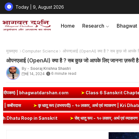
Today | 9, August 2026
Home
Research
Bhagwat
मुख्यपृष्ठ
Computer Science
ओपनएआई (OpenAI) क्या है ? सब कुछ जो आपके लि
ओपनएआई (OpenAI) क्या है ? सब कुछ जो आपके लिए जानना ज़रूरी ह
By -
Sooraj Krishna Shastri
6 minute read
मई 14, 2024
rshan.com
➤
Class 6 Sanskrit Chapter 3 Solutions | एषः कः ? ए
 & Question Answer | कबीरदास
➤
कृ धातु रूप (उभयपदी) - १० लकार, 
n Sanskrit
➤
सेव् धातु रूप - १० लकार, अर्थ एवं व्याकरण | Sev Dhatu Roo