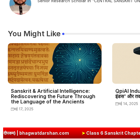
Senior Research Scholar in "CENTRAL SANSKRIT
You Might Like
Sanskrit & Artificial Intelligence:
QpiAI Indus:
Rediscovering the Future Through
इंडस' और तकन
the Language of the Ancients
मई 14, 2025
मई 17, 2025
rshan.com
➤
Class 6 Sanskrit Chapter 3 Solutions | एषः कः ? ए