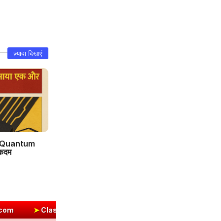
ज़्यादा दिखाएं
1 Quantum
 कदम
skrit Chapter 2 Solutions | संयुक्त-व्यञ्जनानि (दीपकम) | bhagwatda