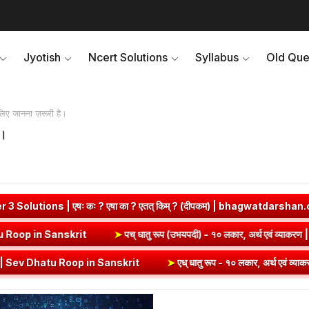
Jyotish
Ncert Solutions
Syllabus
Old Que
ए जानना ज़रूरी है।
ै।
षा का ? एतत् किम् ? (दीपकम) | bhagwatdarshan.com
➤
Class 6 San
अर्थ एवं व्याकरण | Kri Dhatu Roop in Sanskrit
➤
पच् धातु रूप (उभयपदी) 
p in Sanskrit
➤
एध् धातु रूप - १० लकार, अर्थ एवं व्याकरण | Edh Dhatu 