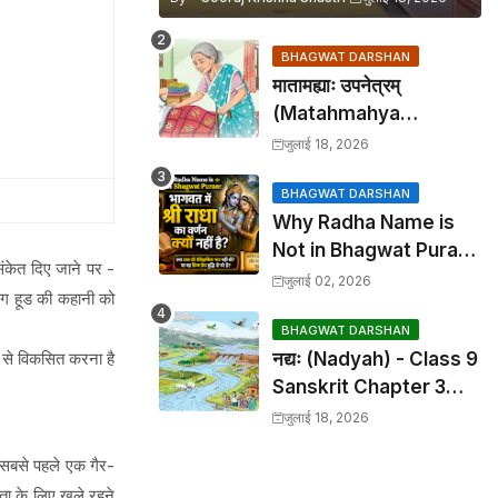
BHAGWAT DARSHAN
मातामह्याः उपनेत्रम्
(Matahmahya
Upanetram) - Class 9
जुलाई 18, 2026
Sanskrit Chapter 2
Translation &
BHAGWAT DARSHAN
Why Radha Name is
Solutions
Not in Bhagwat Puran:
संकेत दिए जाने पर -
भागवत में श्री राधा का वर्णन क्यों
जुलाई 02, 2026
ंग हूड की कहानी को
नहीं है?
BHAGWAT DARSHAN
 से विकसित करना है
नद्यः (Nadyah) - Class 9
Sanskrit Chapter 3
Translation &
जुलाई 18, 2026
Solutions
 सबसे पहले एक गैर-
ता के लिए खुले रहने