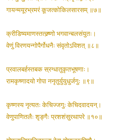
गायन्मयूरभ्रमरं कूजत्कोकिलसारसम् ॥७॥
क्रीडिष्यमाणस्तत्क्र्ष्णो भगवान्बलसंयुतः।
वेणुं विरणयन्गोपैर्गोधनैः संवृतोऽविशत् ॥८॥
प्रवालबर्हस्तबक स्रग्धातुकृतभूषणाः।
रामकृष्णादयो गोपा ननृतुर्युयुधुर्जगुः ॥९॥
कृष्णस्य नृत्यतः केचिज्जगुः केचिदवादयन्।
वेणुपाणितलैः शृङ्गैः प्रशशंसुरथापरे ॥१०॥