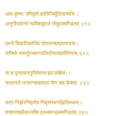
अथ कृष्णः परिवृतो ज्ञातिभिर्मुदितात्मभिः।
अनुगीयमानो न्यविशद्व्रजं गोकुलमण्डितम् ॥१॥
व्रजे विक्रीडतोरेवं गोपालच्छद्ममायया।
ग्रीष्मो नामर्तुरभवन्नातिप्रेयाञ्छरीरिणाम् ॥२॥
स च वृन्दावनगुणैर्वसन्त इव लक्षितः।
यत्रास्ते भगवान्साक्षाद्रा मेण सह केशवः ॥३॥
यत्र निर्झरनिर्ह्राद निवृत्तस्वनझिल्लिकम्।
शश्वत्तच्छीकरर्जीष द्रुममण्डलमण्डितम् ॥४॥