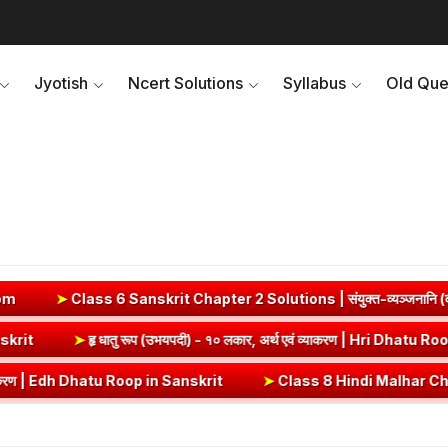
Jyotish
Ncert Solutions
Syllabus
Old Que
anskrit Chapter 2 Solutions | संयुक्त-व्यञ्जनानि (दीपकम) | bhagwat
rt) Dhatu Roop in Sanskrit
➤
हृ धातु रूप (उभयपदी) - १० लकार, अर्थ एवं 
tu Roop in Sanskrit
➤
Class 8 Hindi Malhar Chapter 4 Haridwar | हरिद्व