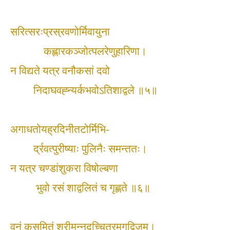
सरित्सरःप्रस्रवणोर्मिवायुना
कह्लारकञ्जोत्पलरेणुहारिणा।
न विद्यते यत्र वनौकसां दवो
निदाघवह्न्यर्कभवोऽतिशाद्वले ॥५॥
अगाधतोयह्रदिनीतटोर्मिभि-
र्द्रवत्पुरीष्याः पुलिनैः समन्ततः।
न यत्र चण्डांशुकरा विषोल्बणा
भुवो रसं शाद्वलितं च गृह्णते ॥६॥
वनं कुसुमितं श्रीमन्नदच्चित्रमृगद्विजम्।