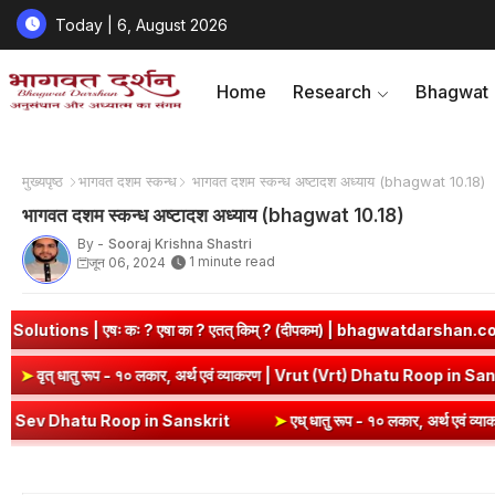
Today | 6, August 2026
Home
Research
Bhagwat
मुख्यपृष्ठ
भागवत दशम स्कन्ध
भागवत दशम स्कन्ध अष्टादश अध्याय (bhagwat 10.18)
भागवत दशम स्कन्ध अष्टादश अध्याय (bhagwat 10.18)
By -
Sooraj Krishna Shastri
1 minute read
जून 06, 2024
 एषा का ? एतत् किम् ? (दीपकम) | bhagwatdarshan.com
➤
Class 6 S
 Roop in Sanskrit
➤
वृत् धातु रूप - १० लकार, अर्थ एवं व्याकरण | Vrut (V
 Roop in Sanskrit
➤
एध् धातु रूप - १० लकार, अर्थ एवं व्याकरण | Edh Dha