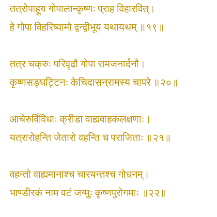
तत्रोपाहूय गोपालान्कृष्णः प्राह विहारवित्।
हे गोपा विहरिष्यामो द्वन्द्वीभूय यथायथम् ॥१९॥
तत्र चक्रुः परिवृढौ गोपा रामजनार्दनौ।
कृष्णसङ्घट्टिनः केचिदासन्रामस्य चापरे ॥२०॥
आचेरुर्विविधाः क्रीडा वाह्यवाहकलक्षणाः।
यत्रारोहन्ति जेतारो वहन्ति च पराजिताः ॥२१॥
वहन्तो वाह्यमानाश्च चारयन्तश्च गोधनम्।
भाण्डीरकं नाम वटं जग्मुः कृष्णपुरोगमाः ॥२२॥