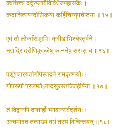
क्वचिच्च दर्दुरप्लावैर्विविधैरुपहासकैः।
कदाचित्स्यन्दोलिकया कर्हिचिन्नृपचेष्टया ॥१५॥
एवं तौ लोकसिद्धाभिः क्रीडाभिश्चेरतुर्वने।
नद्यद्रि द्रोणिकुञ्जेषु काननेषु सरःसु च ॥१६॥
पशूंश्चारयतोर्गोपैस्तद्वने रामकृष्णयोः।
गोपरूपी प्रलम्बोऽगादसुरस्तज्जिहीर्षया ॥१७॥
तं विद्वानपि दाशार्हो भगवान्सर्वदर्शनः।
अन्वमोदत तत्सख्यं वधं तस्य विचिन्तयन् ॥१८॥