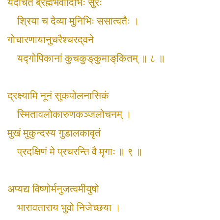
यदर्चितं ब्रह्मभवादिभिः सुरैः
श्रिया च देव्या मुनिभिः ससात्वतैः ।
गोचारणायानुचरैश्चरद्‌वने
यद्‍गोपिकानां कुचकुङ्‌कुमाङ्‌कितम् ॥ ८ ॥
द्रक्ष्यामि नूनं सुकपोलनासिकं
स्मितावलोकारुणकञ्जलोचनम् ।
मुखं मुकुन्दस्य गुडालकावृतं
प्रदक्षिणं मे प्रचरन्ति वै मृगाः ॥ ९ ॥
अप्यद्य विष्णोर्मनुजत्वमीयुषो
भारावताराय भुवो निजेच्छया ।