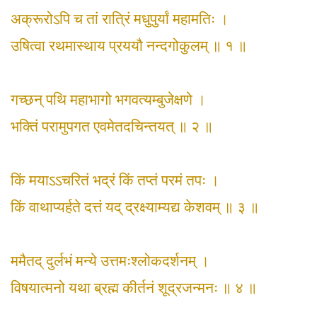
अक्रूरोऽपि च तां रात्रिं मधुपुर्यां महामतिः ।
उषित्वा रथमास्थाय प्रययौ नन्दगोकुलम् ॥ १ ॥
गच्छन् पथि महाभागो भगवत्यम्बुजेक्षणे ।
भक्तिं परामुपगत एवमेतदचिन्तयत् ॥ २ ॥
किं मयाऽऽचरितं भद्रं किं तप्तं परमं तपः ।
किं वाथाप्यर्हते दत्तं यद् द्रक्ष्याम्यद्य केशवम् ॥ ३ ॥
ममैतद् दुर्लभं मन्ये उत्तमःश्लोकदर्शनम् ।
विषयात्मनो यथा ब्रह्म कीर्तनं शूद्रजन्मनः ॥ ४ ॥