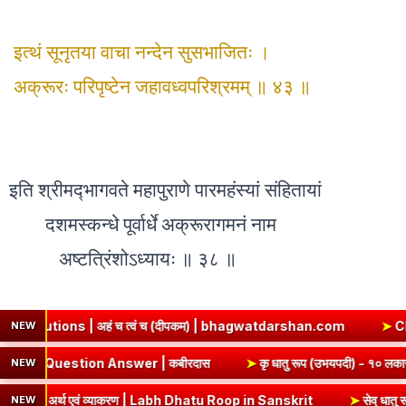
इत्थं सूनृतया वाचा नन्देन सुसभाजितः ।
अक्रूरः परिपृष्टेन जहावध्वपरिश्रमम् ॥ ४३ ॥
इति श्रीमद्‍भागवते महापुराणे पारमहंस्यां संहितायां
दशमस्कन्धे पूर्वार्धे अक्रूरागमनं नाम
अष्टत्रिंशोऽध्यायः ॥ ३८ ॥
च त्वं च (दीपकम) | bhagwatdarshan.com
➤
Class 6 Sanskrit Chap
NEW
 Chapter 5 Summary & Question Answer | कबीरदास
➤
कृ धातु 
NEW
एवं व्याकरण | Labh Dhatu Roop in Sanskrit
➤
सेव् धातु रूप - १० लकार, अ
NEW