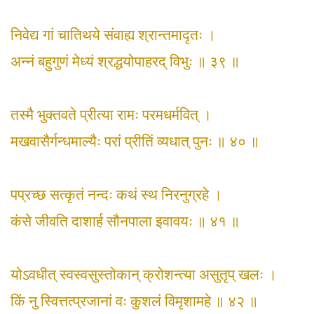
निवेद्य गां चातिथये संवाह्य श्रान्तमादृतः ।
अन्नं बहुगुणं मेध्यं श्रद्धयोपाहरद् विभुः ॥ ३९ ॥
तस्मै भुक्तवते प्रीत्या रामः परमधर्मवित् ।
मखवासैर्गन्धमाल्यैः परां प्रीतिं व्यधात् पुनः ॥ ४० ॥
पप्रच्छ सत्कृतं नन्दः कथं स्थ निरनुग्रहे ।
कंसे जीवति दाशार्ह सौनपाला इवावयः ॥ ४१ ॥
योऽवधीत् स्वस्वसुस्तोकान् क्रोशन्त्या असुतृप् खलः ।
किं नु स्वित्तत्प्रजानां वः कुशलं विमृशामहे ॥ ४२ ॥