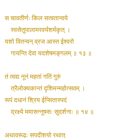
स चावतीर्णः किल सत्वतान्वये
स्वसेतुपालामरवर्यशर्मकृत् ।
यशो वितन्वन् व्रज आस्त ईश्वरो
गायन्ति देवा यदशेषमङ्‌गलम् ॥ १३ ॥
तं त्वद्य नूनं महतां गतिं गुरुं
त्रैलोक्यकान्तं दृशिमन्महोत्सवम् ।
रूपं दधानं श्रिय ईप्सितास्पदं
द्रक्ष्ये ममासन्नुषसः सुदर्शनाः ॥ १४ ॥
अथावरूढः सपदीशयो रथात्