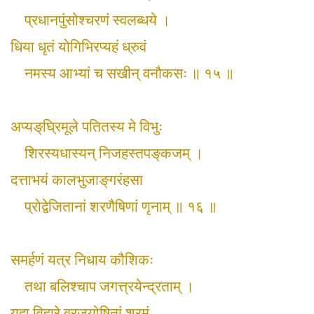
प्रधानपुंसोश्चरणं स्वलब्धये ।
धिया धृतं योगिभिरप्यहं ध्रुवं
नमस्य आभ्यां च सखीन् वनौकसः ॥ १५ ॥
अप्यङ्‌घ्रिमूले पतितस्य मे विभुः
शिरस्यधास्यन् निजहस्तपङ्‌कजम् ।
दत्ताभयं कालभुजाङ्‌गरंहसा
प्रोद्वेजितानां शरणैषिणां णृनाम् ॥ १६ ॥
समर्हणं यत्र निधाय कौशिकः
तथा बलिश्चाप जगत्त्रयेन्द्रताम् ।
यद्वा विहारे व्रजयोषितां श्रमं