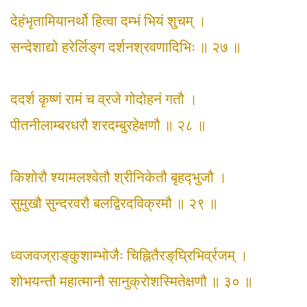
देहंभृतामियानर्थो हित्वा दम्भं भियं शुचम् ।
सन्देशाद्यो हरेर्लिङ्‌ग दर्शनश्रवणादिभिः ॥ २७ ॥
ददर्श कृष्णं रामं च व्रजे गोदोहनं गतौ ।
पीतनीलाम्बरधरौ शरदम्बुरहेक्षणौ ॥ २८ ॥
किशोरौ श्यामलश्वेतौ श्रीनिकेतौ बृहद्‍भुजौ ।
सुमुखौ सुन्दरवरौ बलद्विरदविक्रमौ ॥ २९ ॥
ध्वजवज्राङ्‌कुशाम्भोजैः चिह्नितैरङ्‌घ्रिभिर्व्रजम् ।
शोभयन्तौ महात्मानौ सानुक्रोशस्मितेक्षणौ ॥ ३० ॥