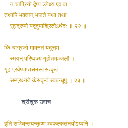
न चाप्रियो द्वेष्य उपेक्ष्य एव वा ।
तथापि भक्तान् भजते यथा तथा
सुरद्रुमो यद्वदुपाश्रितोऽर्थदः ॥ २२ ॥
किं चाग्रजो मावनतं यदूत्तमः
स्मयन् परिष्वज्य गृहीतमञ्जलौ ।
गृहं प्रवेष्याप्तसमस्तसत्कृतं
सम्प्रक्ष्यते कंसकृतं स्वबन्धुषु ॥ २३ ॥
श्रीशुक उवाच
इति सञ्चिन्तयन्कृष्णं श्वफल्कतनयोऽध्वनि ।