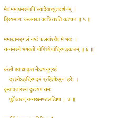
मैवं ममाधमस्यापि स्यादेवाच्युतदर्शनम् ।
ह्रियमाणः कलनद्या क्वचित्तरति कश्चन ॥ ५ ॥
ममाद्यामङ्‌गलं नष्टं फलवांश्चैव मे भवः ।
यन्नमस्ये भगवतो योगिध्येयांघ्रिपङ्‌कजम् ॥ ६ ॥
कंसो बताद्याकृत मेऽत्यनुग्रहं
द्रक्ष्येऽङ्‌घ्रिपद्मं प्रहितोऽमुना हरेः ।
कृतावतारस्य दुरत्ययं तमः
पूर्वेऽतरन् यन्नखमण्डलत्विषा ॥ ७ ॥