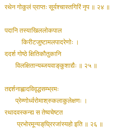
रथेन गोकुलं प्राप्तः सूर्यश्चास्तगिरिं नृप ॥ २४ ॥
पदानि तस्याखिललोकपाल
किरीटजुष्टामलपादरेणोः ।
ददर्श गोष्ठे क्षितिकौतुकानि
विलक्षितान्यब्जयवाङ्‌कुशाद्यैः ॥ २५ ॥
तद्दर्शनाह्लादविवृद्धसम्भ्रमः
प्रेम्णोर्ध्वरोमाश्रुकलाकुलेक्षणः ।
रथादवस्कन्द्य स तेष्वचेष्टत
प्रभोरमून्यङ्‌घ्रिरजांस्यहो इति ॥ २६ ॥