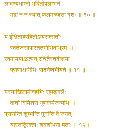
लावण्यधाम्नो भवितोपलम्भनं
मह्यं न न स्यात् फलमञ्जसा दृशः ॥ १० ॥
य ईक्षिताहंरहितोऽप्यसत्सतोः
स्वतेजसापास्ततमोभिदाभ्रमः ।
स्वमाययाऽऽत्मन् रचितैस्तदीक्षया
प्राणाक्षधीभिः सदनेष्वभीयते ॥ ११ ॥
यस्याखिलामीवहभिः सुमङ्‌गलैः
वाचो विमिश्रा गुणकर्मजन्मभिः ।
प्राणन्ति शुम्भन्ति पुनन्ति वै जगत्
यास्तद्विरक्ताः शवशोभना मताः ॥ १२ ॥