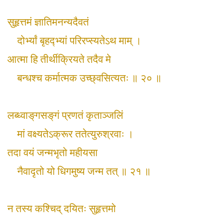
सुहृत्तमं ज्ञातिमनन्यदैवतं
दोर्भ्यां बृहद्‍भ्यां परिरप्स्यतेऽथ माम् ।
आत्मा हि तीर्थीक्रियते तदैव मे
बन्धश्च कर्मात्मक उच्छ्वसित्यतः ॥ २० ॥
लब्ध्वाङ्‌गसङ्‌गं प्रणतं कृताञ्जलिं
मां वक्ष्यतेऽक्रूर ततेत्युरुश्रवाः ।
तदा वयं जन्मभृतो महीयसा
नैवादृतो यो धिगमुष्य जन्म तत् ॥ २१ ॥
न तस्य कश्चिद् दयितः सुहृत्तमो