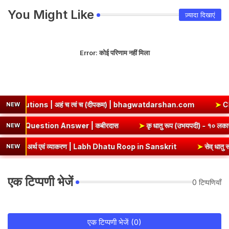
You Might Like
ज़्यादा दिखाएं
Error:
कोई परिणाम नहीं मिला
च त्वं च (दीपकम) | bhagwatdarshan.com
➤
Class 6 Sanskrit Chap
NEW
 Chapter 5 Summary & Question Answer | कबीरदास
➤
कृ धातु 
NEW
एवं व्याकरण | Labh Dhatu Roop in Sanskrit
➤
सेव् धातु रूप - १० लकार, अ
NEW
एक टिप्पणी भेजें
0 टिप्पणियाँ
एक टिप्पणी भेजें (0)