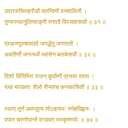
उदाररुचिरक्रीडौ स्रग्विणौ वनमालिनौ ।
पुण्यगन्धानुलिप्ताङ्‌गौ स्नातौ विरजवाससौ ॥ ३१ ॥
प्रधानपुरुषावाद्यौ जगद्धेतू जगत्पती ।
अवतीर्णौ जगत्यर्थे स्वांशेन बलकेशवौ ॥ ३२ ॥
दिशो वितिमिरा राजन् कुर्वाणौ प्रभया स्वया ।
यथा मारकतः शैलो रौप्यश्च कनकाचितौ ॥ ३३ ॥
रथात् तूर्णं अवप्लुत्य सोऽक्रूरः स्नेहविह्वलः ।
पपात चरणोपान्ते दण्डवत् रामकृष्णयोः ॥ ३४ ॥