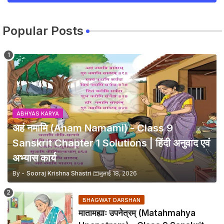
Popular Posts
ABHYAS KARYA
अहं नमामि (Aham Namami) - Class 9
Sanskrit Chapter 1 Solutions | हिंदी अनुवाद एवं
अभ्यास कार्य
By -
Sooraj Krishna Shastri
जुलाई 18, 2026
BHAGWAT DARSHAN
मातामह्याः उपनेत्रम् (Matahmahya