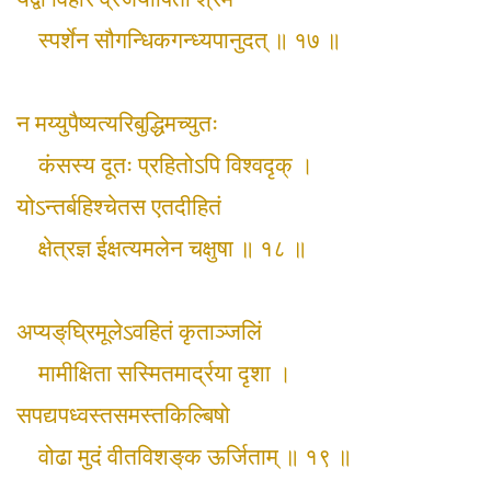
स्पर्शेन सौगन्धिकगन्ध्यपानुदत् ॥ १७ ॥
न मय्युपैष्यत्यरिबुद्धिमच्युतः
कंसस्य दूतः प्रहितोऽपि विश्वदृक् ।
योऽन्तर्बहिश्चेतस एतदीहितं
क्षेत्रज्ञ ईक्षत्यमलेन चक्षुषा ॥ १८ ॥
अप्यङ्‌घ्रिमूलेऽवहितं कृताञ्जलिं
मामीक्षिता सस्मितमार्द्रया दृशा ।
सपद्यपध्वस्तसमस्तकिल्बिषो
वोढा मुदं वीतविशङ्‌क ऊर्जिताम् ॥ १९ ॥