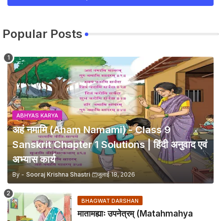
Popular Posts
ABHYAS KARYA
अहं नमामि (Aham Namami) - Class 9
Sanskrit Chapter 1 Solutions | हिंदी अनुवाद एवं
अभ्यास कार्य
By -
Sooraj Krishna Shastri
जुलाई 18, 2026
BHAGWAT DARSHAN
मातामह्याः उपनेत्रम् (Matahmahya