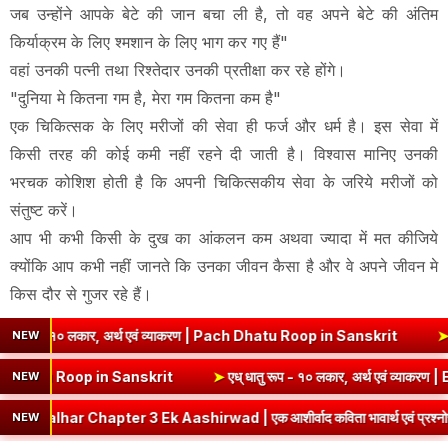
जब उन्होंने आपके बेटे की जान बचा ली है, तो वह अपने बेटे की अंतिम
किर्याक्रम के लिए श्मशान के लिए भाग कर गए हैं"
वहां उनकी पत्नी तथा रिश्तेदार उनकी प्रतीक्षा कर रहे होंगे।
"दुनिया मे कितना गम है, मेरा गम कितना कम है"
एक चिकित्सक के लिए मरीजों की सेवा ही फर्ज और धर्म है। इस सेवा में
किसी तरह की कोई कमी नहीं रहने दी जाती है। विश्वास मानिए उनकी
भरचक कोशिश होती है कि अपनी चिकित्सकीय सेवा के जरिये मरीजों को
संतुष्ट करें।
आप भी कभी किसी के दुख का आंकलन कम अथवा ज्यादा में मत कीजिये
क्योंकि आप कभी नहीं जानते कि उनका जीवन कैसा है और वे अपने जीवन मे
किस दौर से गुजर रहे हैं।
 लकार, अर्थ एवं व्याकरण | Pach Dhatu Roop in Sanskrit
➤
हृ धातु रूप (
NEW
थ एवं व्याकरण | Sev Dhatu Roop in Sanskrit
➤
एध् धातु रूप - १० लकार, अ
NEW
apter 3 Ek Aashirwad | एक आशीर्वाद कविता भावार्थ एवं प्रश्नोत्तर
➤
C
NEW