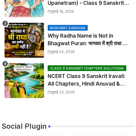
Upanetram) - Class 9 Sanskrit
Chapter 2 Translation &
जुलाई 18, 2026
Solutions
BHAGWAT DARSHAN
Why Radha Name is Not in
Bhagwat Puran: भागवत में श्री राधा का
वर्णन क्यों नहीं है?
जुलाई 02, 2026
CLASS 9 SANSKRIT CHAPTERS SOLUTIONS
NCERT Class 9 Sanskrit Iravati
All Chapters, Hindi Anuvad &
Solutions Index
जुलाई 23, 2026
Social Plugin