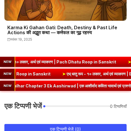
Karma Ki Gahan Gati: Death, Destiny & Past Life
Actions की अद्भुत कथा — कर्मफल का गूढ़ रहस्य
नवंबर 19, 2025
 लकार, अर्थ एवं व्याकरण | Pach Dhatu Roop in Sanskrit
➤
हृ धातु रूप (
NEW
थ एवं व्याकरण | Sev Dhatu Roop in Sanskrit
➤
एध् धातु रूप - १० लकार, अ
NEW
apter 3 Ek Aashirwad | एक आशीर्वाद कविता भावार्थ एवं प्रश्नोत्तर
➤
C
NEW
एक टिप्पणी भेजें
0 टिप्पणियाँ
एक टिप्पणी भेजें (0)