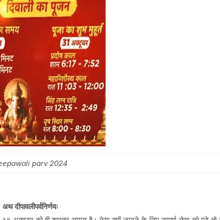
eepawali parv 2024
अथ दीपावलीपर्वनिर्णयः
१ अक्टूबर को ही शास्त्र सम्मत है। ऐसा क्यों जानने के लिए सम्पूर्ण लेख को पढ़े त