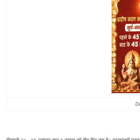
D
दीपावली ३० , ३१ अक्टूबर तथा १ नवम्बर को तीन दिन तक है। परन्तुलक्ष्मी पूजन ३