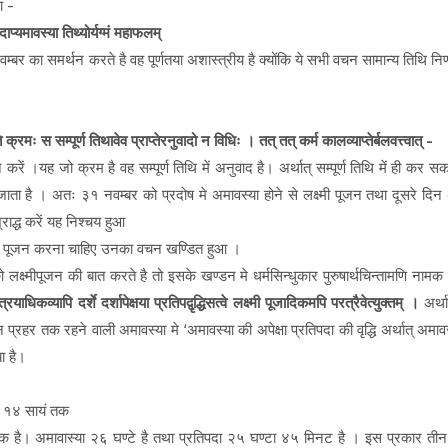
ा -
दाप्यमावस्या तिथ्योर्यग्मं महाफलम्
्बर का समर्थन करते है वह पूर्णतया अशास्त्रीय है क्योंकि ये सभी वचन सामान्य तिथि निर्
क्रमः स सम्पूर्ण तिथावेव प्राप्तेरनुवादो न विधिः । तत् तत् कर्म कालव्याप्तेर्बलवत्त्वात् -
 करें ।यह जो क्रम है वह सम्पूर्ण तिथि में अनुवाद है। अर्थात् सम्पूर्ण तिथि में ही कर सकत
ता है । अतः ३१ नवम्बर को प्रदोष मे अमावस्या होने से लक्ष्मी पूजन तथा दूसरे दिन 
्राद्ध करें यह निश्चय हुआ
ा का पूजन करना चाहिए उनका वचन खण्डित हुआ ।
ो लक्ष्मीपूजन की बात करते है तो इसके खण्डन मे धर्मसिन्धुकार पुरुषार्थचिन्तामणि नामक
मत्रयाधिकव्यापि दर्शे दर्शापेक्षया प्रतिपद्वृद्धिसत्वे लक्ष्मी पूजादिकमपि परत्रैवेत्युक्तम् ।
अर्था
 प्रहर तक रहने वाली अमावस्या मे ‘अमावस्या की अपेक्षा प्रतिपदा की वृद्धि अर्थात् अमा
या है।
५ १४ सायं तक
तक है। अमावास्या २६ घण्टे है तथा प्रतिपदा २५ घण्टा ४५ मिनट है । इस प्रकार ती