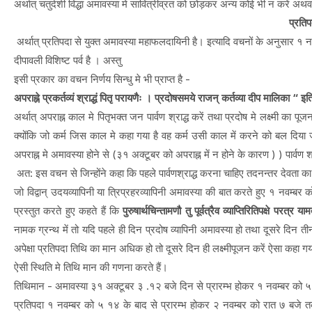
अर्थात् चतुर्दशी विद्धा अमावस्या मे सावित्रीव्रत को छोड़कर अन्य कोई भी न करें अथव
प्रतिप
अर्थात् प्रतिपदा से युक्त अमावस्या महाफलदायिनी है। इत्यादि वचनों के अनुसार १ नवम
दीपावली विशिष्ट पर्व है । अस्तु
इसी प्रकार का वचन निर्णय सिन्धु मे भी प्राप्त है -
अपराह्ने प्रकर्तव्यं श्राद्धं पितृ परायणैः । प्रदोषसमये राजन् कर्तव्या दीप मालिका “ इति 
अर्थात् अपराह्न काल मे पितृभक्त जन पार्वण श्राद्ध करें तथा प्रदोष मे लक्ष्मी का पूजन
क्योंकि जो कर्म जिस काल मे कहा गया है वह कर्म उसी काल में करने को बल दिया जा
अपराह्न मे अमावस्या होने से (३१ अक्टूबर को अपराह्न में न होने के कारण ) ) पार्वण श
अत: इस वचन से जिन्होंने कहा कि पहले पार्वणश्राद्ध करना चाहिए तदनन्तर देवत
जो विद्वान् उदयव्यापिनी या त्रिप्रहरव्यापिनी अमावस्या की बात करते हुए १ नवम्बर क
प्रस्तुत करते हुए कहते हैं कि
पुरुषार्थचिन्तामणौ तु पूर्वत्रैव व्याप्तिरितिपक्षे परत्र या
नामक ग्रन्थ में तो यदि पहले ही दिन प्रदोष व्यापिनी अमावस्या हो तथा दूसरे दिन तीन
अपेक्षा प्रतिपदा तिथि का मान अधिक हो तो दूसरे दिन ही लक्ष्मीपूजन करें ऐसा कहा ग
ऐसी स्थिति मे तिथि मान की गणना करते हैं।
तिथिमान - अमावस्या ३१ अक्टूबर ३ .१२ बजे दिन से प्रारम्भ होकर १ नवम्बर को 
प्रतिपदा १ नवम्बर को ५ १४ के बाद से प्रारम्भ होकर २ नवम्बर को रात ७ बजे 