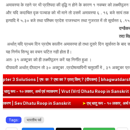
अमावस्या के रहने पर भी प्रतिपदा की वृद्धि न होने के कारण १ नवम्बर को लक्ष्मीपूज
और यदि कदाचित दृक पञ्चाङ को भी माने तो उसमें अमावस्या ६ . १६ बजे सायं तक है।
इत्यादि मे ५.३० बजे तथा पश्चिम प्रदेश राजस्थान तथा गुजरात में तो सूर्यास्त ६ .१५ 
दण्डैकर
तदा विह
अर्थात् यदि प्रथम दिन प्रदोष कालीन अमावस्या हो तथा दूसरे दिन सूर्यास्त के बाद
यह निर्णय सिन्धु का वचन घटित नही होता है।
अतः ३१ अक्टूबर को ही लक्ष्मीपूजन करें यह निर्णीत हुआ ।
दीपावली अर्थात् दीपदान तो ३० अक्टूबर .प्रदोषव्यापिनी चतुदर्शी मे , ३१ अक्टूबर प्रदो
 कः ? एषा का ? एतत् किम् ? (दीपकम) | bhagwatdarshan.com
➤
Clas
in Sanskrit
➤
वृत् धातु रूप - १० लकार, अर्थ एवं व्याकरण | Vrut (Vrt) D
hatu Roop in Sanskrit
➤
एध् धातु रूप - १० लकार, अर्थ एवं व्याकरण | Ed
Tags:
भारतीय पर्व