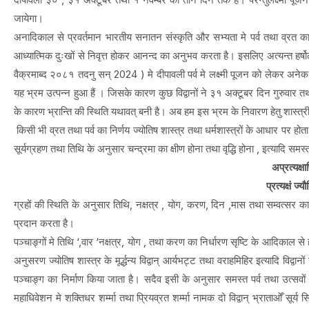
जायेगा।
अनादिकाल से प्रवर्तमान भारतीय सनातन संस्कृति और सभ्यता मे पर्व तथा व्रत का व
आध्यात्मिक दुःखों से निवृत्त होकर आनन्द का अनुभव करता है। इसलिए अत्यन्त हर्षोल्
वैक्रमाब्द २०८१ तदनु सन् 2024 ) मे दीपावली पर्व मे लक्ष्मी पूजन को लेकर अनेक भ
यह भ्रम उत्पन्न हुआ हैं । जिसके कारण कुछ विद्वानों ने ३१ अक्टूबर दिन गुरुवार तथा
के कारण भ्रान्ति की स्थिति यथावत् बनी है। अब हम इस भ्रम के निवारण हेतु शास्त्रीय
किसी भी व्रत तथा पर्व का निर्णय ज्योतिष शास्त्र तथा धर्मशास्त्रों के आधार पर होता है
सूर्यग्रहण तथा तिथि के अनुसार चन्द्रमा का क्षीण होना तथा वृद्धि होना , इत्यादि स
अप्रत्यक्ष
प्रत्यक्षं ज्य
ग्रहों की स्थिति के अनुसार तिथि, नक्षत्र , योग, करण, दिन ,मास तथा सम्वत्सर का न
प्रदान करता है।
पञ्चाङ्गों मे तिथि ‘,वार ‘नक्षत्र, योग , तथा करण का निर्धारण सृष्टि के आदिकाल से
अनुसरण ज्योतिष शास्त्र के मूर्द्धन्य विद्वान् आर्यभट्ट तथा वराहमिहिर इत्यादि विद्वान
पञ्चाङ्ग का निर्माण किया जाता है। सदैव इसी के अनुसार समस्त पर्व तथा उत्सव
महाधिवेशन मे शक्तिधर शर्म्मा तथा प्रियव्रत शर्म्मा नामक दो विद्वान् भ्राताओँ सूर्