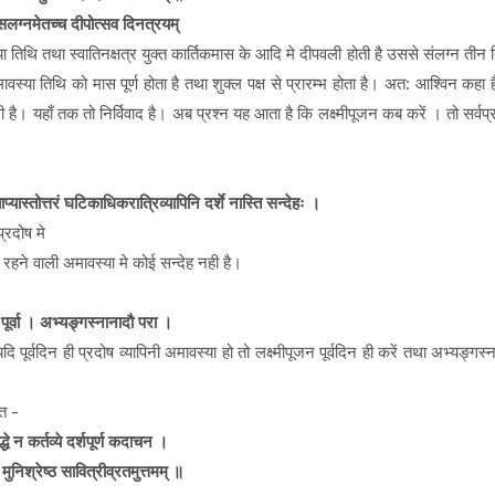
् सलग्नमेतच्च दीपोत्सव दिनत्रयम्
स्या तिथि तथा स्वातिनक्षत्र युक्त कार्तिकमास के आदि मे दीपवली होती है उससे संलग्न ती
मावस्या तिथि को मास पूर्ण होता है तथा शुक्ल पक्ष से प्रारम्भ होता है। अत: आश्विन कहा 
ै। यहाँ तक तो निर्विवाद है। अब प्रश्न यह आता है कि लक्ष्मीपूजन कब करें । तो सर्वप्
ाप्यास्तोत्तरं घटिकाधिकरात्रिव्यापिनि दर्शे नास्ति सन्देहः ।
्रदोष मे
में रहने वाली अमावस्या मे कोई सन्देह नही है।
दौ पूर्वा । अभ्यङ्गस्नानादौ परा ।
ूर्वदिन ही प्रदोष व्यापिनी अमावस्या हो तो लक्ष्मीपूजन पूर्वदिन ही करें तथा अभ्यङ्गस्नान
ृत -
्धे न कर्तव्ये दर्शपूर्ण कदाचन ।
ा मुनिश्रेष्ठ सावित्रीव्रतमुत्तमम् ॥