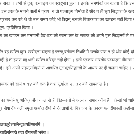
ीं कर सका । तभी से दृक् पञ्चाङ्ग का प्रादुर्भाव हुआ । इनके समर्थकों का कहना है
रह के मानने वालों मे प्रायः न तो पञ्चाङ्ग निर्माता हैं और न ही सूर्य सिद्धान्त के रहस्यवे
प्रचार कर रहे थे तो उस समय कोई भी विद्वान् उनकी विचारधारा का खण्डन नही किया तो 
ुनः प्रतिष्ठित किया ।
्य का खण्डन कर मनमानी वेदभाष्य की रचना कर के समाज को अपने मूल सिद्धान्तों से भट
और वह व्यक्ति कुछ खरीदना चाहता है परन्तु वर्तमान स्थिति मे उसके पास न हो और कोई 
नही है तो इससे वह धनी व्यक्ति दरिद्र नहीं होगा । इसी प्रकार भारतीय पञ्चाङ्ग मीमांसा
ं है। हमे अपने सहस्राब्दियों से आचरित मूलभूतसिद्धान्तों के आधार पर ही चलना चाहिए । 
नवम्बर को सायं ५ १४ बजे तक है तथा सूर्यास्त ५ . ३२ बजे सायकाल है।
धर्मसिंधु अतिप्राचीन काल से ही विद्वज्जनों मे अत्यन्त समादरणीय है। किसी भी धार्मिक 
ीराजनादत्र सैषा दीपावली स्मृता अर्थात् दीपों से देवताओं के निराजन के कारण यह दीपावली कह
तचतुर्दश्यामिन्दुक्षयतिथावपि ।
्वातिसंयुक्ते तदा दीपावली भवेत् ॥