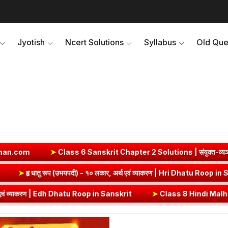
Jyotish
Ncert Solutions
Syllabus
Old Que
s 6 Sanskrit Chapter 2 Solutions | संयुक्त-व्यञ्जनानि (दीपकम) | bh
hatu Roop in Sanskrit
➤
हृ धातु रूप (उभयपदी) - १० लकार, अर्थ एवं व्याकर
h Dhatu Roop in Sanskrit
➤
Class 8 Hindi Malhar Chapter 4 Haridwar | ह