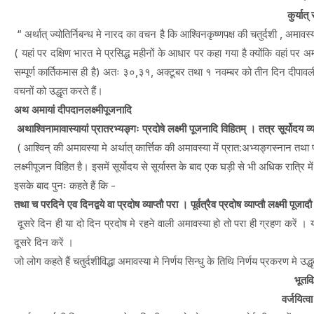
कुर्यात
“ अर्थात् ज्योतिर्निबन्ध मे नारद का वचन है कि आश्विनकृष्णपक्ष की चतुर्दशी , अमाव
( यहां पर दक्षिण भारत मे प्रसिद्ध महीनों के आधार पर कहा गया है क्योंकि वहां पर अ
सम्पूर्ण कार्तिकमास ही है) अतः ३०,३१, अक्टूबर तथा १ नवम्बर को तीन दिन दीपावली ह
वचनों को उद्धृत करते हैं।
अथ अमायां दीपदानलक्ष्मीपूजनादि
अथाश्विनामावास्यायां प्रातरभ्यङ्गः प्रदोषे लक्ष्मी पूजनादि विहितम् । तत्र सूर्योदय व्य
( आश्विन् की अमावस्या मे अर्थात् कार्त्तिक की अमावस्या में प्रात:अभ्यङ्गस्नान तथा प
लक्ष्मीपूजन विहित है। इसमें सूर्योदय से सूर्यास्त के बाद एक घड़ी से भी अधिक रात्रि 
इसके बाद पुनः कहते हैं कि -
तथा च परदिने एव दिनद्वये वा प्रदोष व्याप्तौ परा । पूर्वत्रैव प्रदोष व्याप्तौ लक्ष्मी पूजा
दूसरे दिन ही या दो दिन प्रदोष मे रहने वाली अमावस्या हो तो परा ही ग्रहण करें । यदि प
दूसरे दिन करें ।
जो लोग कहते हैं चतुर्दशीविद्धा अमावस्या मे निर्णय सिन्धु के तिथि निर्णय प्रकरण मे उद्ध
भूतविद
वर्जयित्व