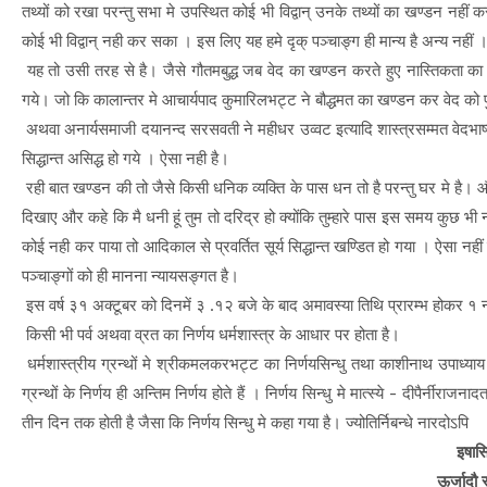
तथ्यों को रखा परन्तु सभा मे उपस्थित कोई भी विद्वान् उनके तथ्यों का खण्डन नह
कोई भी विद्वान् नही कर सका । इस लिए यह हमे दृक् पञ्चाङ्ग ही मान्य है अन्य नहीं । इस त
यह तो उसी तरह से है। जैसे गौतमबुद्ध जब वेद का खण्डन करते हुए नास्तिकता का 
गये। जो कि कालान्तर मे आचार्यपाद कुमारिलभट्ट ने बौद्धमत का खण्डन कर वेद को प
अथवा अनार्यसमाजी दयानन्द सरसवती ने महीधर उव्वट इत्यादि शास्त्रसम्मत वेदभाष
सिद्धान्त असिद्ध हो गये । ऐसा नही है।
रही बात खण्डन की तो जैसे किसी धनिक व्यक्ति के पास धन तो है परन्तु घर मे है। 
दिखाए और कहे कि मै धनी हूं तुम तो दरिद्र हो क्योंकि तुम्हारे पास इस समय कुछ भी 
कोई नही कर पाया तो आदिकाल से प्रवर्तित सूर्य सिद्धान्त खण्डित हो गया । ऐसा नही
पञ्चाङ्गों को ही मानना न्यायसङ्गत है।
इस वर्ष ३१ अक्टूबर को दिनमें ३ .१२ बजे के बाद अमावस्या तिथि प्रारम्भ होकर १ 
किसी भी पर्व अथवा व्रत का निर्णय धर्मशास्त्र के आधार पर होता है।
धर्मशास्त्रीय ग्रन्थों मे श्रीकमलकरभट्ट का निर्णयसिन्धु तथा काशीनाथ उपाध्याय का 
ग्रन्थों के निर्णय ही अन्तिम निर्णय होते हैं । निर्णय सिन्धु मे मात्स्ये - दीपैर्न
तीन दिन तक होती है जैसा कि निर्णय सिन्धु मे कहा गया है। ज्योतिर्निबन्धे नारदोऽपि
इषासि
ऊर्जादौ स