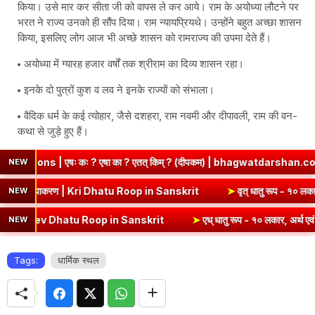
किया। उसे मार कर सीता जी को वापस ले कर आये। राम के अयोध्या लौटने पर
भरत ने राज्य उनको ही सौंप दिया। राम न्यायप्रियथे। उन्होंने बहुत अच्छा शासन
किया, इसलिए लोग आज भी अच्छे शासन को रामराज्य की उपमा देते हैं।
अयोध्या में ग्यारह हजार वर्षों तक श्रीराम का दिव्य शासन रहा।
इनके दो पुत्रों कुश व लव ने इनके राज्यों को संभाला।
वैदिक धर्म के कई त्योहार, जैसे दशहरा, राम नवमी और दीपावली, राम की वन-
कथा से जुड़े हुए हैं।
षा का ? एतत् किम् ? (दीपकम) | bhagwatdarshan.com
➤
Class 6 San
NEW
 रूप (उभयपदी) - १० लकार, अर्थ एवं व्याकरण | Kri Dhatu Roop in Sanskrit
NEW
atu Roop in Sanskrit
➤
एध् धातु रूप - १० लकार, अर्थ एवं व्याकरण | Edh 
NEW
Tags:
धार्मिक स्थल