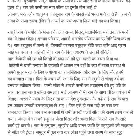
मर्यादा -पुरुषोत्तम राम,अयोध्या के राजा दशरथ और रानी कौशल्या के सबसे बड़े
पुत्र थे। राम की पत्नी का नाम सीता था इनके तीन भाई थे
लक्ष्मण, भरत और शत्रुघ्न। हनुमान राम के सबसे बड़े भक्त माने जाते हैं। राम ने
लंका के राजा रावण (जिसने अधर्म का पथ अपना लिया था) का वध किया।
श्री राम ने मर्यादा के पालन के लिए राज्य, मित्र, माता-पिता, यहां तक कि पत्नी
का भी साथ छोड़ा। इनका परिवार, आदर्श भारतीय परिवार का प्रतिनिधित्व करता
है। राम रघुकुल में जन्मे थे, जिसकी परम्परा रघुकुल रीति सदा चलि आई प्राण
जाई पर बचन न जाई की थी। राम के पिता दशरथ ने उनकी सौतेली
माता कैकेयी को उनकी किन्हीं दो इच्छाओं को पूरा करने का वचन दिया था।
कैकेयी ने दासी मन्थरा के बहकावे में आकर इन वरों के रूप में राजा दशरथ से
अपने पुत्र भरत के लिए अयोध्या का राजसिंहासन और राम के लिए चौदह वर्ष
का वनवास मांगा। पिता के वचन की रक्षा के लिए राम ने खुशी से चौदह वर्ष का
वनवास स्वीकार किया। पत्नी सीता ने आदर्श पत्नी का उदाहरण देते हुए पति के
साथ वनवास जाना उचित समझा। भाई लक्ष्मण ने भी राम के साथ चौदह वर्ष वन में
बिताए। भरत ने न्याय के लिए माता का आदेश ठुकराया और बड़े भाई राम के पास
वन जाकर उनकी चरणपादुका ले आए। फिर इसे ही राज गद्दी पर रख कर
राजकाज किया। जब राम वनवासी थे तभी उनकी पत्नी सीता को रावण हरण कर ले
गया। जंगल में राम को हनुमान जैसा मित्र और भक्त मिला जिसने राम के सारे
कार्य पूरे कराये। राम ने हनुमान, सुग्रीव आदि वानर जाति के महापुरुषों की सहायता
से सीता को ढूंंढा। समुद्र में पुल बना कर लंका पहुंचे तथा रावण के साथ युद्ध