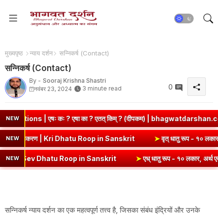
मुख्यपृष्ठ
न्याय दर्शन
सन्निकर्ष (Contact)
सन्निकर्ष (Contact)
By -
Sooraj Krishna Shastri
0
3 minute read
नवंबर 23, 2024
ः ? एषा का ? एतत् किम् ? (दीपकम) | bhagwatdarshan.com
➤
Class 
NEW
(उभयपदी) - १० लकार, अर्थ एवं व्याकरण | Kri Dhatu Roop in Sanskrit
➤
वृत
NEW
ev Dhatu Roop in Sanskrit
➤
एध् धातु रूप - १० लकार, अर्थ एवं व्याकरण |
NEW
सन्निकर्ष न्याय दर्शन का एक महत्वपूर्ण तत्त्व है, जिसका संबंध इंद्रियों और उनके