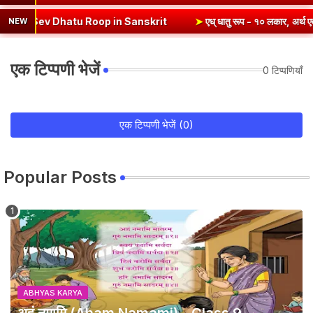
ev Dhatu Roop in Sanskrit
➤
एध् धातु रूप - १० लकार, अर्थ एवं व्याकरण |
NEW
एक टिप्पणी भेजें
0 टिप्पणियाँ
एक टिप्पणी भेजें (0)
Popular Posts
ABHYAS KARYA