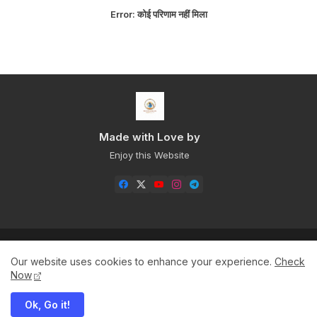
Error:
कोई परिणाम नहीं मिला
Made with Love by
Enjoy this Website
Home
About
Contact us
Privacy Policy
Our website uses cookies to enhance your experience.
Check
Sitemap+
Now
Ok, Go it!
All Right Reserved Copyright ©