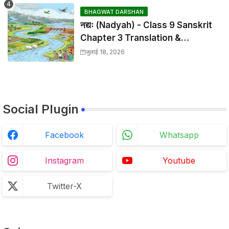
BHAGWAT DARSHAN
नद्यः (Nadyah) - Class 9 Sanskrit
Chapter 3 Translation &
Solutions
जुलाई 18, 2026
Social Plugin
Facebook
Whatsapp
Instagram
Youtube
Twitter-X