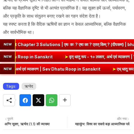
बल्कि यह वैज्ञानिक दृष्टि से भी अत्यंत प्रासंगिक है। यह सूक्त हमें ऊर्जा, पर्यावरण,
और प्रकृति के साथ संतुलन बनाए रखने का गहन संदेश देता है।
यह स्पष्ट करता है कि वैदिक ऋषियों का ज्ञान न केवल आध्यात्मिक, बल्कि वैज्ञानिक
और सार्वभौमिक था।
pter 3 Solutions | एषः कः ? एषा का ? एतत् किम् ? (दीपकम) | bhagwatd
NEW
 एवं व्याकरण | Kri Dhatu Roop in Sanskrit
➤
वृत् धातु रूप - १० लकार, अ
NEW
, अर्थ एवं व्याकरण | Sev Dhatu Roop in Sanskrit
➤
एध् धातु रूप - १० लक
NEW
Tags:
ऋग्वेद
पुराने
और नया
अग्नि सूक्त, ऋग्वेद (1.1) की व्याख्या
महाकुंभ: विश्व का सबसे बड़ा आध्यात्मिक पर्व