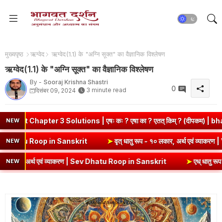
मुख्यपृष्ठ
ऋग्वेद
ऋग्वेद(1.1) के "अग्नि सूक्त" का वैज्ञानिक विश्लेषण
ऋग्वेद(1.1) के "अग्नि सूक्त" का वैज्ञानिक विश्लेषण
By -
Sooraj Krishna Shastri
0
3 minute read
दिसंबर 09, 2024
pter 3 Solutions | एषः कः ? एषा का ? एतत् किम् ? (दीपकम) | bhagwatd
NEW
 एवं व्याकरण | Kri Dhatu Roop in Sanskrit
➤
वृत् धातु रूप - १० लकार, अ
NEW
, अर्थ एवं व्याकरण | Sev Dhatu Roop in Sanskrit
➤
एध् धातु रूप - १० लक
NEW