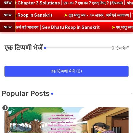
pter 3 Solutions | एषः कः ? एषा का ? एतत् किम् ? (दीपकम) | bhagwatd
NEW
 एवं व्याकरण | Kri Dhatu Roop in Sanskrit
➤
वृत् धातु रूप - १० लकार, अ
NEW
, अर्थ एवं व्याकरण | Sev Dhatu Roop in Sanskrit
➤
एध् धातु रूप - १० लक
NEW
एक टिप्पणी भेजें
0 टिप्पणियाँ
एक टिप्पणी भेजें (0)
Popular Posts