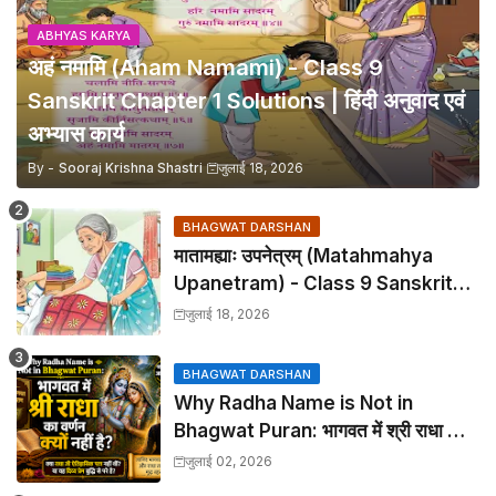
ABHYAS KARYA
अहं नमामि (Aham Namami) - Class 9
Sanskrit Chapter 1 Solutions | हिंदी अनुवाद एवं
अभ्यास कार्य
By -
Sooraj Krishna Shastri
जुलाई 18, 2026
BHAGWAT DARSHAN
मातामह्याः उपनेत्रम् (Matahmahya
Upanetram) - Class 9 Sanskrit
Chapter 2 Translation &
जुलाई 18, 2026
Solutions
BHAGWAT DARSHAN
Why Radha Name is Not in
Bhagwat Puran: भागवत में श्री राधा का
वर्णन क्यों नहीं है?
जुलाई 02, 2026