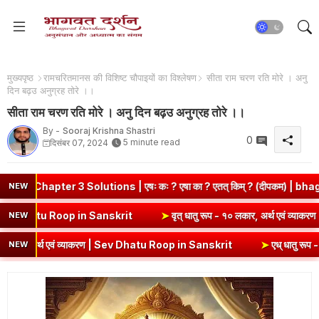
मुख्यपृष्ठ
रामचरितमानस की विशिष्ट चौपाइयों का विश्लेषण
सीता राम चरण रति मोरे । अनु
दिन बढ़उ अनुग्रह तोरे ।।
सीता राम चरण रति मोरे । अनु दिन बढ़उ अनुग्रह तोरे ।।
By -
Sooraj Krishna Shastri
0
5 minute read
दिसंबर 07, 2024
er 3 Solutions | एषः कः ? एषा का ? एतत् किम् ? (दीपकम) | bhagwatdar
NEW
्थ एवं व्याकरण | Kri Dhatu Roop in Sanskrit
➤
वृत् धातु रूप - १० लकार,
NEW
अर्थ एवं व्याकरण | Sev Dhatu Roop in Sanskrit
➤
एध् धातु रूप - १० लकार
NEW