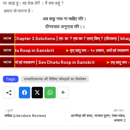
पर खड़ा हूं। वह देख लेगें । मैं क्या कहूं ?
हामरा तो मानना है -
अब कछु नाथ ना चाहिए मोरे।
दीनदयाल अनुग्रह तोरे।।
er 3 Solutions | एषः कः ? एषा का ? एतत् किम् ? (दीपकम) | bhagwatdar
NEW
्थ एवं व्याकरण | Kri Dhatu Roop in Sanskrit
➤
वृत् धातु रूप - १० लकार,
NEW
अर्थ एवं व्याकरण | Sev Dhatu Roop in Sanskrit
➤
एध् धातु रूप - १० लकार
NEW
Tags:
रामचरितमानस की विशिष्ट चौपाइयों का विश्लेषण
पुराने
और नया
समीक्षा (Literature Review)
आग्नीध्र की कथा, भागवत पुराण, पंचम स्कंध,
अध्याय 2