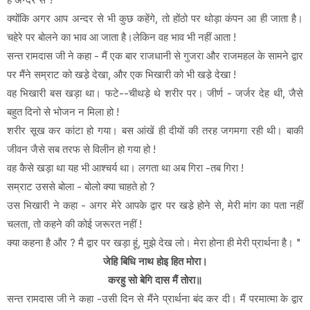
क्योंकि अगर आप अन्दर से भी कुछ कहेंगे, तो होंठो पर थोड़ा कंपन आ ही जाता है।
चहेरे पर बोलने का भाव आ जाता है।लेकिन वह भाव भी नहीं आता !
सन्त रामदास जी ने कहा - मैं एक बार राजधानी से गुजरा और राजमहल के सामने द्वार
पर मैंने सम्राट को खडे़ देखा, और एक भिखारी को भी खडे़ देखा !
वह भिखारी बस खड़ा था। फटे--चीथडे़ थे शरीर पर। जीर्ण - जर्जर देह थी, जैसे
बहुत दिनो से भोजन न मिला हो !
शरीर सूख कर कांटा हो गया। बस आंखें ही दीयों की तरह जगमगा रही थी। बाकी
जीवन जैसे सब तरफ से विलीन हो गया हो !
वह कैसे खड़ा था यह भी आश्चर्य था। लगता था अब गिरा -तब गिरा !
सम्राट उससे बोला - बोलो क्या चाहते हो ?
उस भिखारी ने कहा - अगर मेरे आपके द्वार पर खडे़ होने से, मेरी मांग का पता नहीं
चलता, तो कहने की कोई जरूरत नहीं !
क्या कहना है और ? मै द्वार पर खड़ा हूं, मुझे देख लो। मेरा होना ही मेरी प्रार्थना है। "
जेहि बिधि नाथ होइ हित मोरा।
करहु सो बेगि दास मैं तोरा॥
सन्त रामदास जी ने कहा -उसी दिन से मैंने प्रार्थना बंद कर दी। मैं परमात्मा के द्वार