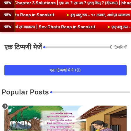
er 3 Solutions | एषः कः ? एषा का ? एतत् किम् ? (दीपकम) | bhagwatdar
NEW
्थ एवं व्याकरण | Kri Dhatu Roop in Sanskrit
➤
वृत् धातु रूप - १० लकार,
NEW
अर्थ एवं व्याकरण | Sev Dhatu Roop in Sanskrit
➤
एध् धातु रूप - १० लकार
NEW
एक टिप्पणी भेजें
0 टिप्पणियाँ
एक टिप्पणी भेजें (0)
Popular Posts