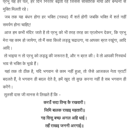
प्रभु यह हर पल, हर दिन निरंतर बढ़ता रहे जिससे सांसारिक माया और बन्धनों से
मुक्ति मिलती रहे।
जब तक यह बंधन होगा हर भक्ति (नवधा) मैं शर्त होगी जबकि भक्ति में शर्त नहीं
समर्पण होना चाहिए!
आज हम कभी मंदिर जाते है तो प्रभु को भी तरह तरह का प्रलोभन देकर, कि प्रभु
मेरा यह काम हो जायेगा, तो मैं सवा किलो लड्डू चढाउगा, या आपका ब्रत रखूंगा, आदि
आदि।
तो भाइया न तो प्रभु को लड्डू की जरूरत है, और न ब्रत की। वे तो आपकी निस्वार्थ
भाव से भक्ति के भूखे हैं।
यहां तक तो ठीक है, यदि भगवान से काम नहीं हुआ, तो जैसे आजकल नेता प्रार्टी
बदलते हैं, वे भगवान ही बदल देते है, हमें खुद तो कुछ करना नहीं है सब भगवान ही
करेंगे।
तुलसी दास जी मानस मे लिखते हैं कि -
करउँ सदा तिन्ह कै रखवारी।
जिमि बालक राखइ महतारी॥
गह सिसु बच्छ अनल अहि धाई।
तहँ राखइ जननी अरगाई॥