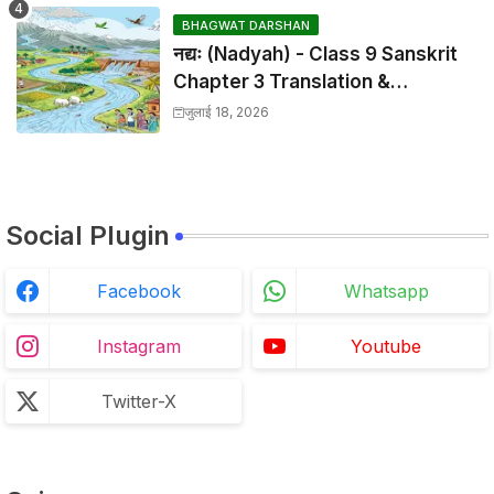
BHAGWAT DARSHAN
नद्यः (Nadyah) - Class 9 Sanskrit
Chapter 3 Translation &
Solutions
जुलाई 18, 2026
Social Plugin
Facebook
Whatsapp
Instagram
Youtube
Twitter-X