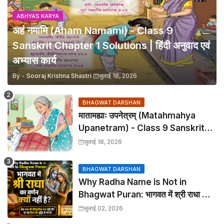
ABHYAS KARYA
अहं नमामि (Aham Namami) - Class 9
Sanskrit Chapter 1 Solutions | हिंदी अनुवाद एवं
अभ्यास कार्य
By -
Sooraj Krishna Shastri
जुलाई 18, 2026
BHAGWAT DARSHAN
मातामह्याः उपनेत्रम् (Matahmahya
Upanetram) - Class 9 Sanskrit
Chapter 2 Translation &
जुलाई 18, 2026
Solutions
BHAGWAT DARSHAN
Why Radha Name is Not in
Bhagwat Puran: भागवत में श्री राधा का
वर्णन क्यों नहीं है?
जुलाई 02, 2026